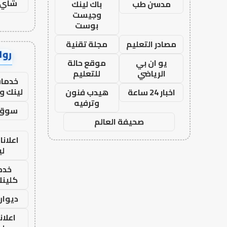
شاي 
مدسن طب
باك لينك
وجيست
بوست
مصادر التعليم
مجلة تقنية
رواب
يو ان بي
موقع حالة
الرياضي
للتعليم
خدمات
لينك و
اخبار 24 ساعة
هيدب فنون
وترفيه
سوق 
صحيفة العالم
اعلانا
لي
خدما
كلينك 26
ديوان
اعلان