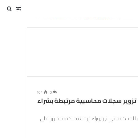
مقال
بحث
عن
عشوائي
101
0
تزوير سجلات محاسبية مرتبطة بشراء
با لمحكمة في نيويورك لإرجاء محاكمته شهرا على