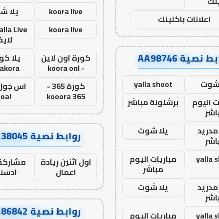
نك
koora live
يلا ش
اعلانات باكلينك
koora live
لاي
ط نصية AA98746
كورة اون لاين
يلا كور
lakora
- koora onl
 شوت
yalla shoot
كورة 365 -
oal
kooora 365
ت اليوم
برشلونة مباشر
اشر
مدريد
يلا شوت
روابط نصية AA38045
اشر
yalla 
مباريات اليوم
اول اثنين ريادة
مشاركة 
مباشر
اعمال
ادسن
مدريد
يلا شوت
اشر
روابط نصية AA86842
yalla 
مباريات اليوم