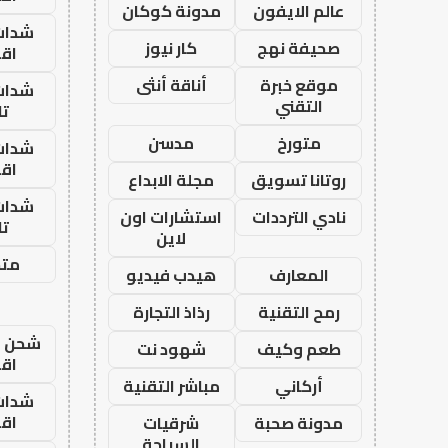
عالم الايفون
مدونة كوكان
شدات
صحيفة نهج
كار نيوز
اق
موقع خبرة
أناقة أنثى
شدات
التقني
تا
متورخ
مدسن
شدات
اق
روتانا تسويق
مجلة الابداع
شدات
نادي الترددات
استشارات اون
تا
لاين
متجر
المعارف
هيدب فيديو
رمح التقنية
رذاذ التجارة
شحن يل
طعم وكيف
شهود نت
اق
أركاني
مباشر التقنية
شدات
اق
مدونة صحبة
شرقيات
السياحة