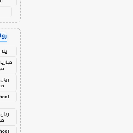
لي
رواب
يلا
مباريا
مب
ريال 
مب
shoot
ريال 
مب
shoot