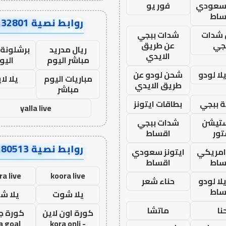
 سعودي
فور يو
ساط
روابط نصية AA32801
شدات
شدات ببجي
جي
عن طريق
ريال مدريد
برشلونة 
الايدي
مباشر اليوم
اليو
ا لودو
شحن لودو عن
مباريات اليوم
يلا لا
طريق الايدي
مباشر
 ببجي
بطاقات ايتونز
yalla live
ستيشن
شدات ببجي
ور
اقساط
روابط نصية AA80513
 امريكي
ايتونز سعودي
ساط
اقساط
ra live
koora live
ا لودو
حناء شعر
ساط
يلا شوت
يلا ش
نا
ماتشا
كورة اون لاين
كورة ج
a goal
- kora onli