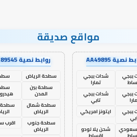
مواقع صديقة
ط نصية AA49895
روابط نصية AA89545
 ببجي
شدات ببجي
سطحة الرياض
سطح
ساط
تمارا
سطحة بين
سطح
 ببجي
شدات ببجي
المدن
هيدرو
ارا
تابي
سطحة شمال
سطحة 
 ببجي
ايتونز امريكي
الرياض
الري
بي
سطحة جنوب
اقرب س
 سعودي
شحن يلا لودو
الرياض
ساط
اقساط