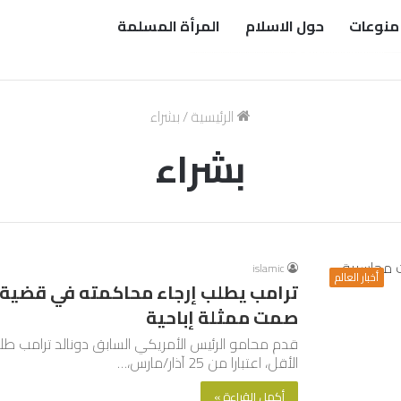
منوعات
حول الاسلام
المرأة المسلمة
الرئيسية
/
بشراء
بشراء
islamic
أخبار العالم
ترامب يطلب إرجاء محاكمته في قضية 
صمت ممثلة إباحية
قدم محامو الرئيس الأمريكي السابق دونالد ترامب طل
الأقل، اعتبارا من 25 آذار/مارس،…
أكمل القراءة »