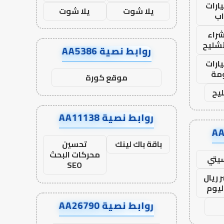
ارات
يلا شوت
يلا شوت
ب
راء
تشليح
روابط نصية AA5386
ارات
مة
موقع كورة
يح
روابط نصية AA11138
باقة باك لينك
تحسين
محركات البحث
يتي
SEO
 ريال
ليوم
روابط نصية AA26790