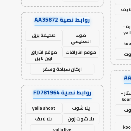
لايف
روابط نصية AA35872
ة -
yal
ضوء
صحيفة برق
التعليمي
koo
موقع اشراقات
موقع اشراق
وت
اون لاين
اركان سياحة وسفر
روابط نصية FD781964
ار -
koor
يلا شوت
yalla shoot
وت
يلا شوت زون
يلا لايف
koo
yalla live