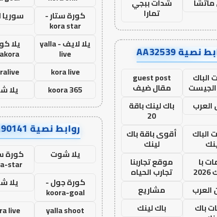
ماتشا
شدات ببجي
تمارا
كورة ستار -
سوريا 
kora star
يلا لايف - yalla
يلا كور
ط نصية AA32539
lakora
live
ralive
kora live
 الباك
guest post
الجيست
مقال ضيف
koora 365
يلا ش
العرب
باك لينك باقة
20
روابط نصية AA90141
ت الباك
أقوى باقة باك
نك
لينك
يلا شوت
كورة ست
ت با
موقع تجاربنا
a-star
20
تجارب الحياه
كورة جول -
يلا ش
 العرب
مشاريع
koora-goal
ات باك
باك لينك
ra live
yalla shoot