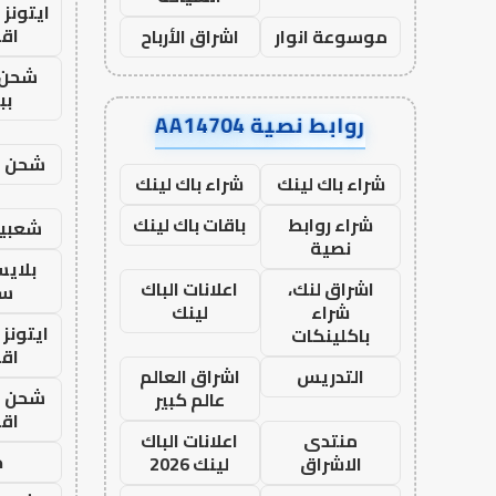
ايتونز
اق
موسوعة انوار
اشراق الأرباح
شحن 
بب
روابط نصية AA14704
شحن يل
شراء باك لينك
شراء باك لينك
شراء روابط
باقات باك لينك
شعبية
نصية
بلاي
اشراق لنك،
اعلانات الباك
ست
شراء
لينك
ايتونز
باكلينكات
اق
التدريس
اشراق العالم
شحن يل
عالم كبير
اق
منتدى
اعلانات الباك
ح
الاشراق
لينك 2026