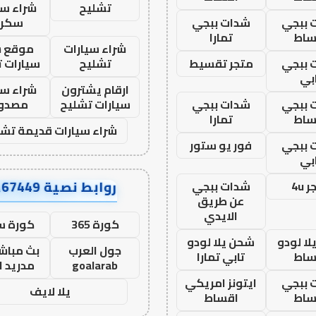
تشليح
شراء سي
 ببجي
شدات ببجي
سكرا
ساط
تمارا
شراء سيارات
موقع ش
 ببجي
متجر تقسيط
تشليح
سيارات 
بي
ارقام يشترون
شراء سي
 ببجي
شدات ببجي
سيارات تشليح
مصدو
ساط
تمارا
شراء سيارات قديمة تشل
 ببجي
فور يو ستور
بي
روابط نصية AA67449
 4u
شدات ببجي
عن طريق
الايدي
كورة 365
كورة س
ا لودو
شحن يلا لودو
جول العرب
بث مباشر
ساط
تابي تمارا
goalarab
مدريد ا
 ببجي
ايتونز امريكي
يلا لايف
ساط
اقساط