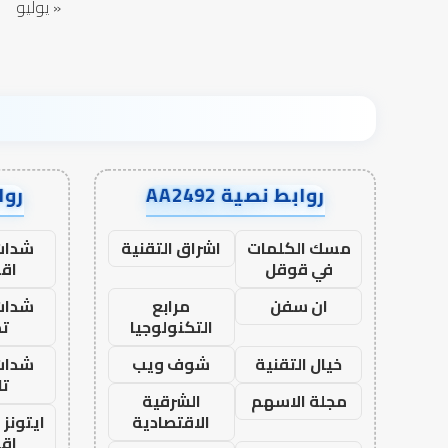
« يوليو
روابط نصية AA2492
رواب
مسك الكلمات
اشراق التقنية
شدات
في قوقل
اق
ان سفن
مرابع
شدات
التكنولوجيا
تم
خيال التقنية
شوف ويب
شدات
تا
مجلة الاسهم
الشرقية
الاقتصادية
ايتونز
اق