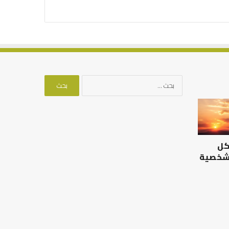
البحث
عن:
الرصيد
التوازن
التربوي
بين
والطفولة
عمل
المبكرة
الدنيا
كل
..
وطلب
كيف
الآخرة
 شخصية
نترجم
الرصيد التربوي والطفولة
خبرات
المبكرة .. كيف نترجم خبرات ما
التوازن بين عمل الدن
ما
قبل المدرسة إلى نجاح؟
الآخرة
قبل
المدرسة
إلى