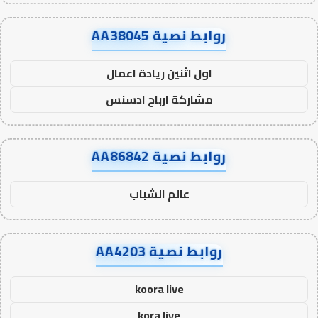
روابط نصية AA38045
اول اثنين ريادة اعمال
مشاركة ارباح ادسنس
روابط نصية AA86842
عالم الشباب
روابط نصية AA4203
koora live
kora live