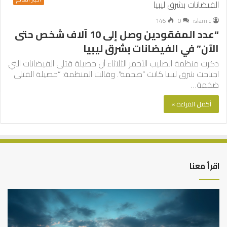
146
0
islamic
“عدد المفقودين وصل إلى 10 آلاف شخص حتى
الآن” في الفيضانات بشرق ليبيا
ذكرت منظمة الصليب الأحمر الثلاثاء أن حصيلة قتلى الفيضانات التي
اجتاحت شرق ليبيا كانت “ضخمة”. وقالت المنظمة: “حصيلة القتلى
ضخمة…
أكمل القراءة »
اقرأ معنا
كيف
أه
تشكل
أسب
العبادات
عد
شخصية
است