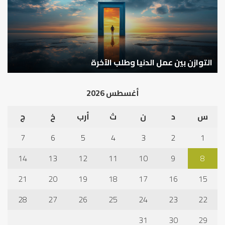
الإنسان؟
الد
كيف تشكل العبادات شخصية الإنسان؟
أ
أغسطس 2026
س
د
ن
ث
أرب
خ
ج
7
6
5
4
3
2
1
14
13
12
11
10
9
8
21
20
19
18
17
16
15
28
27
26
25
24
23
22
31
30
29