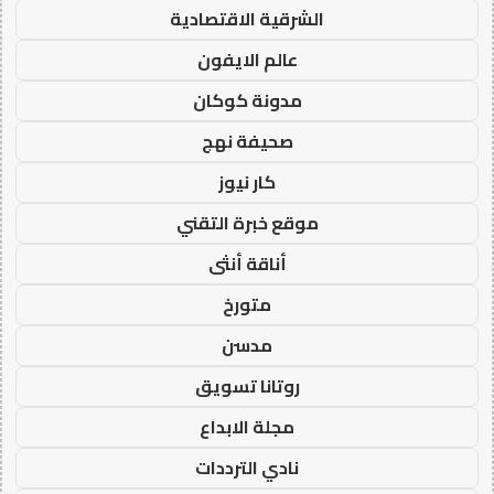
الشرقية الاقتصادية
عالم الايفون
مدونة كوكان
صحيفة نهج
كار نيوز
موقع خبرة التقني
أناقة أنثى
متورخ
مدسن
روتانا تسويق
مجلة الابداع
نادي الترددات