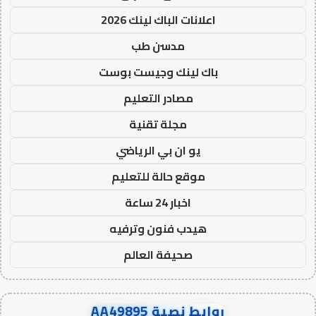
اعلانات الباك لينك 2026
مدسن طب
باك لينك وجيست بوست
مصادر التعليم
مجلة تقنية
يو ان بي الرياضي
موقع حالة للتعليم
اخبار 24 ساعة
هيدب فنون وترفيه
صحيفة العالم
روابط نصية AA49895