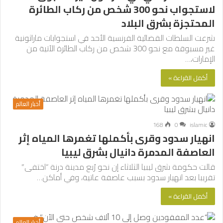
لاستجواب نحو 300 شخص من ركاب الطائرة
المحتجزة بشرق البلاد
شرعت السلطات القضائية الفرنسية الأحد في استجوابات ماراثونية
غير مسبوقة مع نحو 300 شخص من ركاب الطائرة الآتية من
الإمارات،…
أكمل القراءة »
أخبار العالم
168
0
islamic
انهيار سدود وقرى بأكملها تغمرها المياه إثر
العاصفة المدمرة دانيال بشرق ليبيا
قالت حكومة شرق ليبيا الثلاثاء إن نحو رُبع مدينة درنة “اختفى”
تقريبا بعد انهيار سدود بسبب عاصفة عاتية، وفي أماكن…
أكمل القراءة »
أخبار العالم