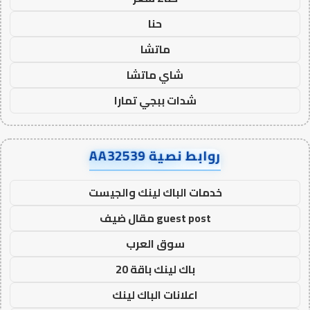
حنا
ماتشا
شاي ماتشا
شدات ببجي تمارا
روابط نصية AA32539
خدمات الباك لينك والجيست
guest post مقال ضيف
سوق العرب
باك لينك باقة 20
اعلانات الباك لينك