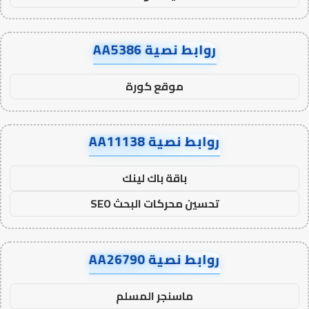
روابط نصية AA5386
موقع كورة
روابط نصية AA11138
باقة باك لينك
تحسين محركات البحث SEO
روابط نصية AA26790
ماسنجر المسلم