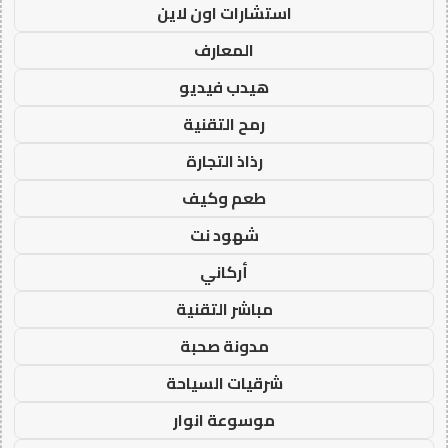
استشارات اون لاين
المعارف
هيدب فيديو
رمح التقنية
رذاذ التجارة
طعم وكيف
شهود نت
أركاني
مباشر التقنية
مدونة صحبة
شرقيات السياحة
موسوعة انوار