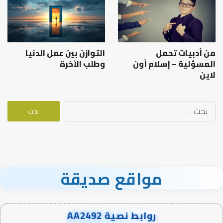
من أدبيات تحمل
التوازن بين عمل الدنيا
المسؤلية – إسلام أون
وطلب الآخرة
لاين
البحث
عن:
مواقع صديقة
روابط نصية AA2492