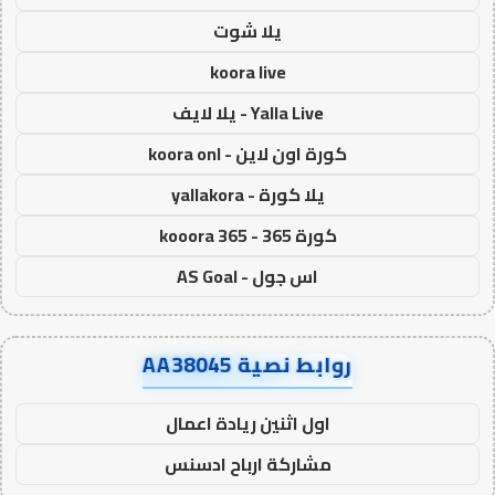
يلا شوت
koora live
Yalla Live - يلا لايف
كورة اون لاين - koora onl
يلا كورة - yallakora
كورة 365 - kooora 365
اس جول - AS Goal
روابط نصية AA38045
اول اثنين ريادة اعمال
مشاركة ارباح ادسنس