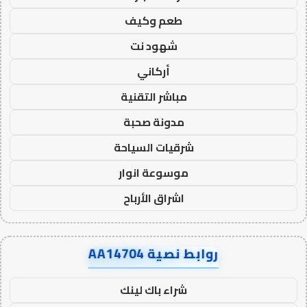
طعم وكيف
شهود نت
أركاني
مباشر التقنية
مدونة صحبة
شرقيات السياحة
موسوعة انوار
اشراق الأرباح
روابط نصية AA14704
شراء باك لينك