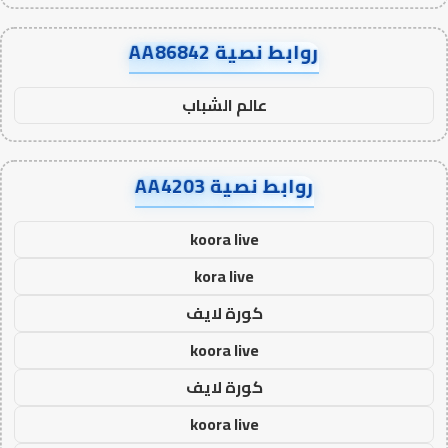
روابط نصية AA86842
عالم الشباب
روابط نصية AA4203
koora live
kora live
كورة لايف
koora live
كورة لايف
koora live