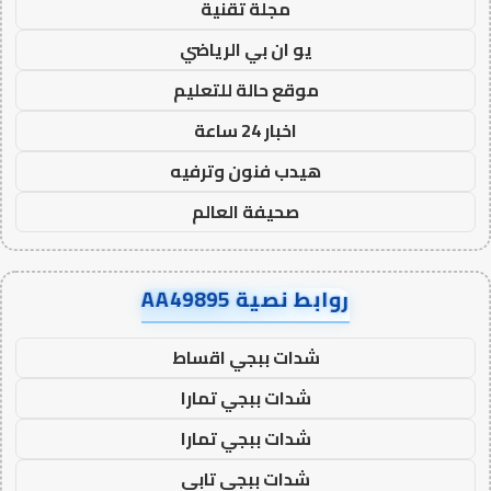
مجلة تقنية
يو ان بي الرياضي
موقع حالة للتعليم
اخبار 24 ساعة
هيدب فنون وترفيه
صحيفة العالم
روابط نصية AA49895
شدات ببجي اقساط
شدات ببجي تمارا
شدات ببجي تمارا
شدات ببجي تابي