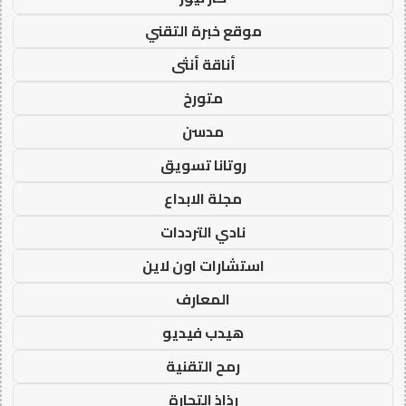
موقع خبرة التقني
أناقة أنثى
متورخ
مدسن
روتانا تسويق
مجلة الابداع
نادي الترددات
استشارات اون لاين
المعارف
هيدب فيديو
رمح التقنية
رذاذ التجارة