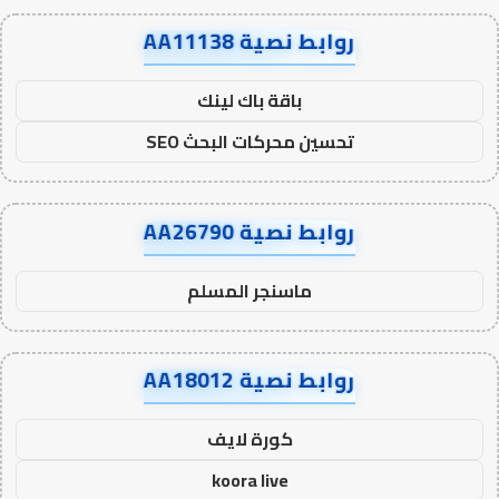
روابط نصية AA11138
باقة باك لينك
تحسين محركات البحث SEO
روابط نصية AA26790
ماسنجر المسلم
روابط نصية AA18012
كورة لايف
koora live