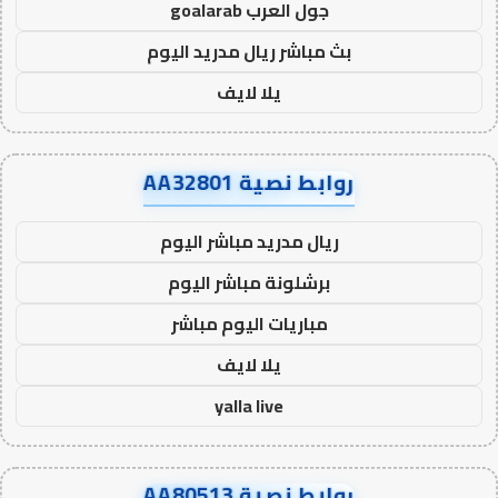
جول العرب goalarab
بث مباشر ريال مدريد اليوم
يلا لايف
روابط نصية AA32801
ريال مدريد مباشر اليوم
برشلونة مباشر اليوم
مباريات اليوم مباشر
يلا لايف
yalla live
روابط نصية AA80513