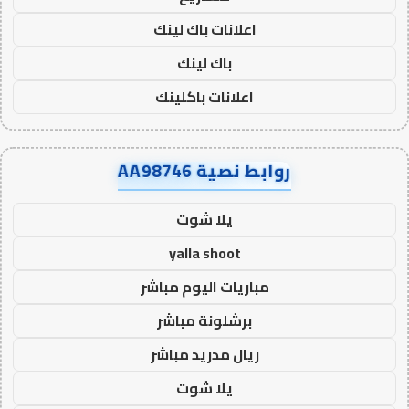
اعلانات باك لينك
باك لينك
اعلانات باكلينك
روابط نصية AA98746
يلا شوت
yalla shoot
مباريات اليوم مباشر
برشلونة مباشر
ريال مدريد مباشر
يلا شوت