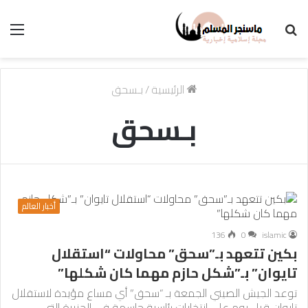
بحث
الق
عن
الرئيسية
/
بـسحق
بـسحق
أخبار العالم
136
0
islamic
بكين تتعهد بـ”سحق” محاولات “استقلال
تايوان” بـ”شكل حازم مهما كان شكلها”
توعد الجيش الصيني الجمعة بـ “سحق” أي مساع مؤيدة لاستقلال
تايوان قبل يوم على انتخابات رئاسية حاسمة في الجزيرة التي…