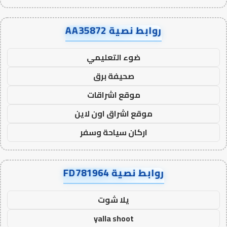
روابط نصية AA35872
ضوء التعليمي
صحيفة برق
موقع اشراقات
موقع اشراق اون لاين
اركان سياحة وسفر
روابط نصية FD781964
يلا شوت
yalla shoot