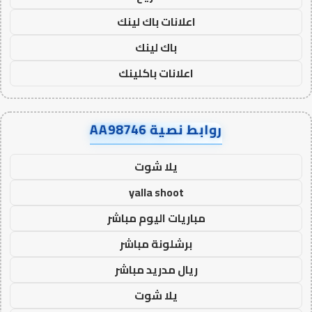
اعلانات باك لينك
باك لينك
اعلانات باكلينك
روابط نصية AA98746
يلا شوت
yalla shoot
مباريات اليوم مباشر
برشلونة مباشر
ريال مدريد مباشر
يلا شوت