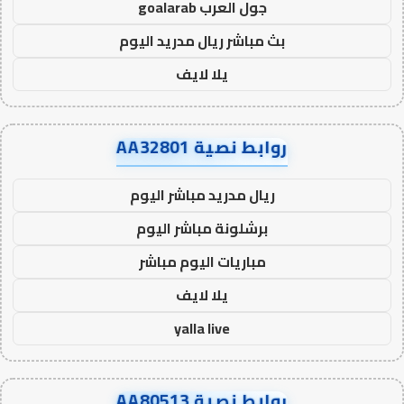
جول العرب goalarab
بث مباشر ريال مدريد اليوم
يلا لايف
روابط نصية AA32801
ريال مدريد مباشر اليوم
برشلونة مباشر اليوم
مباريات اليوم مباشر
يلا لايف
yalla live
روابط نصية AA80513