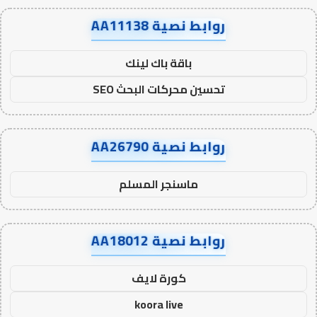
روابط نصية AA11138
باقة باك لينك
تحسين محركات البحث SEO
روابط نصية AA26790
ماسنجر المسلم
روابط نصية AA18012
كورة لايف
koora live