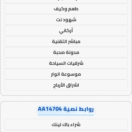
طعم وكيف
شهود نت
أركاني
مباشر التقنية
مدونة صحبة
شرقيات السياحة
موسوعة انوار
اشراق الأرباح
روابط نصية AA14704
شراء باك لينك