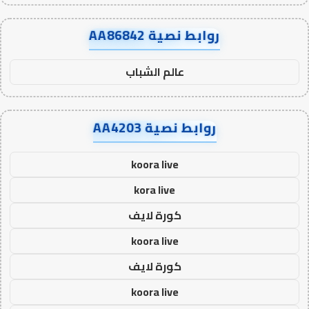
روابط نصية AA86842
عالم الشباب
روابط نصية AA4203
koora live
kora live
كورة لايف
koora live
كورة لايف
koora live