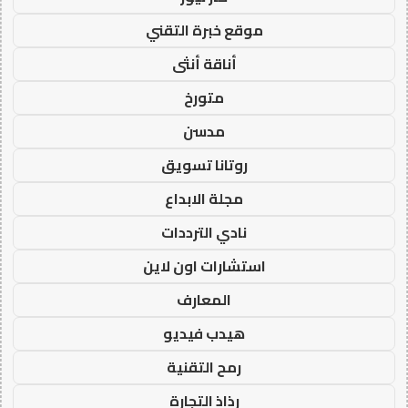
موقع خبرة التقني
أناقة أنثى
متورخ
مدسن
روتانا تسويق
مجلة الابداع
نادي الترددات
استشارات اون لاين
المعارف
هيدب فيديو
رمح التقنية
رذاذ التجارة