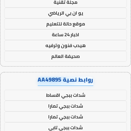
مجلة تقنية
يو ان بي الرياضي
موقع حالة للتعليم
اخبار 24 ساعة
هيدب فنون وترفيه
صحيفة العالم
روابط نصية AA49895
شدات ببجي اقساط
شدات ببجي تمارا
شدات ببجي تمارا
شدات ببجي تابي