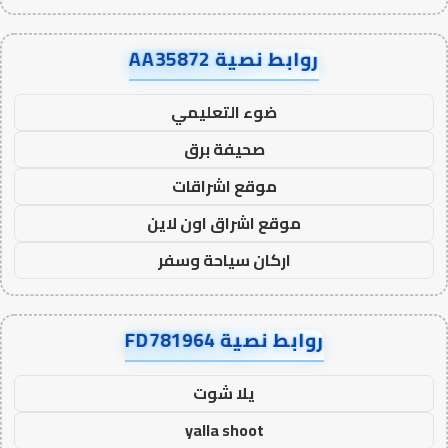
روابط نصية AA35872
ضوء التعليمي
صحيفة برق
موقع اشراقات
موقع اشراق اون لاين
اركان سياحة وسفر
روابط نصية FD781964
يلا شوت
yalla shoot