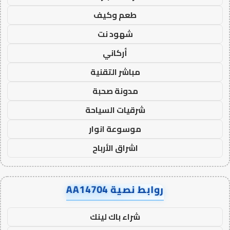
طعم وكيف
شهود نت
أركاني
مباشر التقنية
مدونة صحبة
شرقيات السياحة
موسوعة انوار
اشراق الأرباح
روابط نصية AA14704
شراء باك لينك