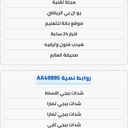
مجلة تقنية
يو ان بي الرياضي
موقع حالة للتعليم
اخبار 24 ساعة
هيدب فنون وترفيه
صحيفة العالم
روابط نصية AA49895
شدات ببجي اقساط
شدات ببجي تمارا
شدات ببجي تمارا
شدات ببجي تابي