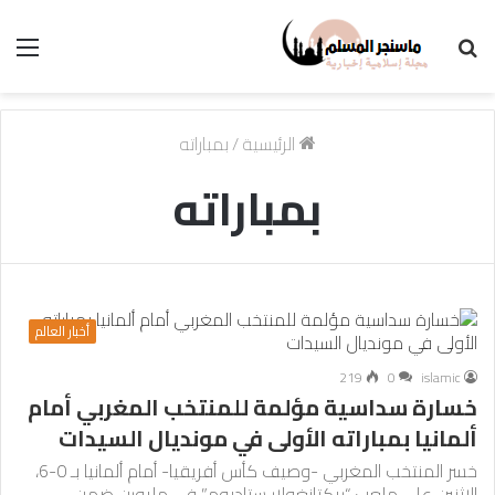
بحث
الق
عن
الرئيسية
/
بمباراته
بمباراته
أخبار العالم
219
0
islamic
خسارة سداسية مؤلمة للمنتخب المغربي أمام
ألمانيا بمباراته الأولى في مونديال السيدات
خسر المنتخب المغربي -وصيف كأس أفريقيا- أمام ألمانيا بـ 0-6،
الإثنين على ملعب “ريكتانغولار ستاديوم” في ملبورن ضمن