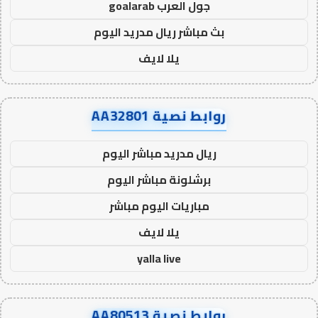
جول العرب goalarab
بث مباشر ريال مدريد اليوم
يلا لايف
روابط نصية AA32801
ريال مدريد مباشر اليوم
برشلونة مباشر اليوم
مباريات اليوم مباشر
يلا لايف
yalla live
روابط نصية AA80513