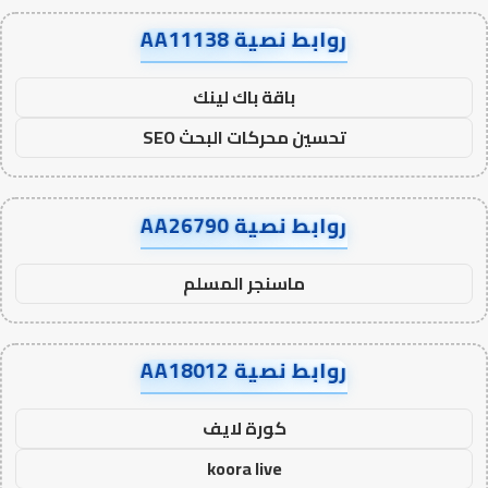
روابط نصية AA11138
باقة باك لينك
تحسين محركات البحث SEO
روابط نصية AA26790
ماسنجر المسلم
روابط نصية AA18012
كورة لايف
koora live