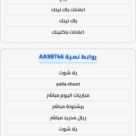
اعلانات باك لينك
باك لينك
اعلانات باكلينك
روابط نصية AA98746
يلا شوت
yalla shoot
مباريات اليوم مباشر
برشلونة مباشر
ريال مدريد مباشر
يلا شوت