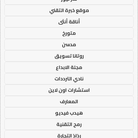
موقع خبرة التقني
أناقة أنثى
متورخ
مدسن
روتانا تسويق
مجلة الابداع
نادي الترددات
استشارات اون لاين
المعارف
هيدب فيديو
رمح التقنية
رذاذ التجارة