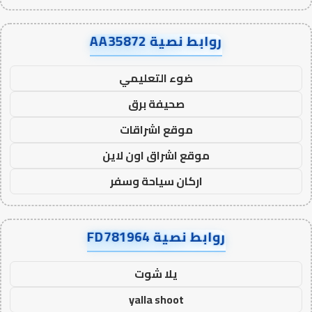
روابط نصية AA35872
ضوء التعليمي
صحيفة برق
موقع اشراقات
موقع اشراق اون لاين
اركان سياحة وسفر
روابط نصية FD781964
يلا شوت
yalla shoot