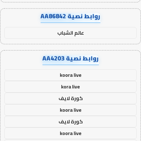
روابط نصية AA86842
عالم الشباب
روابط نصية AA4203
koora live
kora live
كورة لايف
koora live
كورة لايف
koora live