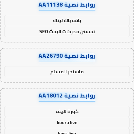
روابط نصية AA11138
باقة باك لينك
تحسين محركات البحث SEO
روابط نصية AA26790
ماسنجر المسلم
روابط نصية AA18012
كورة لايف
koora live
kora live