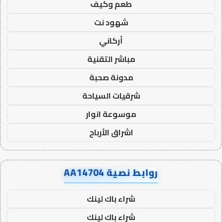
طعم وكيف
شهود نت
أركاني
مباشر التقنية
مدونة صحبة
شرقيات السياحة
موسوعة انوار
اشراق الأرباح
روابط نصية AA14704
شراء باك لينك
شراء باك لينك