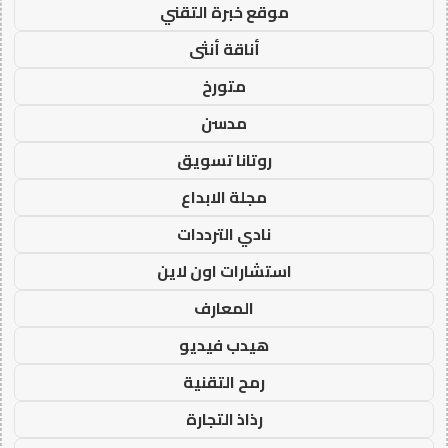
موقع خبرة التقني
أناقة أنثى
متورخ
مدسن
روتانا تسويق
مجلة الابداع
نادي الترددات
استشارات اون لاين
المعارف
هيدب فيديو
رمح التقنية
رذاذ التجارة