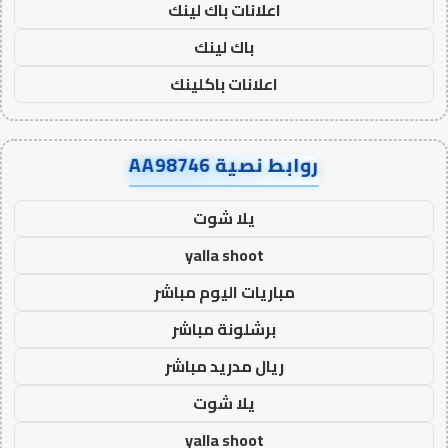
اعلانات باك لينك
باك لينك
اعلانات باكلينك
روابط نصية AA98746
يلا شوت
yalla shoot
مباريات اليوم مباشر
برشلونة مباشر
ريال مدريد مباشر
يلا شوت
yalla shoot