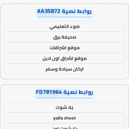
روابط نصية AA35872
ضوء التعليمي
صحيفة برق
موقع اشراقات
موقع اشراق اون لاين
اركان سياحة وسفر
روابط نصية FD781964
يلا شوت
yalla shoot
يلا شوت زون