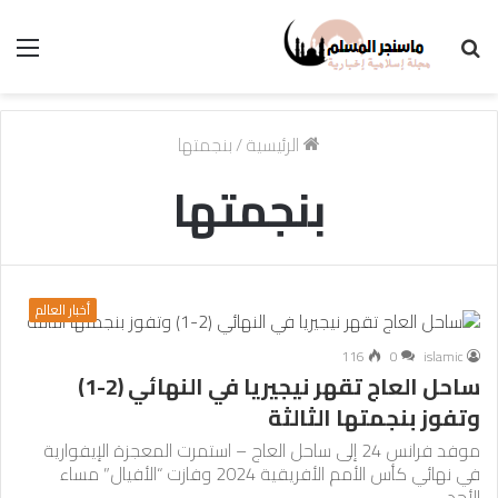
بحث
الق
عن
الرئيسية
/
بنجمتها
بنجمتها
أخبار العالم
116
0
islamic
ساحل العاج تقهر نيجيريا في النهائي (2-1)
وتفوز بنجمتها الثالثة
موفد فرانس 24 إلى ساحل العاج – استمرت المعجزة الإيفوارية
في نهائي كأس الأمم الأفريقية 2024 وفازت “الأفيال” مساء
الأحد…