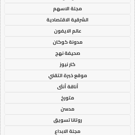
مجلة الاسهم
الشرقية الاقتصادية
عالم الايفون
مدونة كوكان
صحيفة نهج
كار نيوز
موقع خبرة التقني
أناقة أنثى
متورخ
مدسن
روتانا تسويق
مجلة الابداع