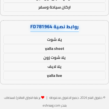
اركان سياحة وسفر
روابط نصية FD781964
يلا شوت
yalla shoot
يلا شوت زون
يلا لايف
yalla live
© حقوق النشر 2026، جميع الحقوق محفوظة |
برعاية اشراق العالم
| مُستضاف
بفخر
eshraag.com