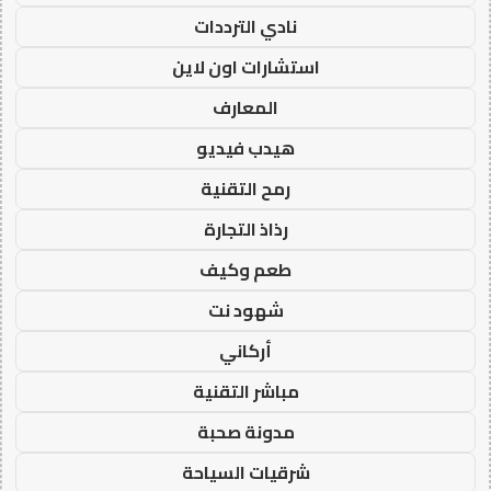
نادي الترددات
استشارات اون لاين
المعارف
هيدب فيديو
رمح التقنية
رذاذ التجارة
طعم وكيف
شهود نت
أركاني
مباشر التقنية
مدونة صحبة
شرقيات السياحة