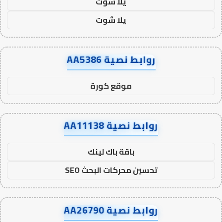
يلا شوت
يلا شوت
روابط نصية AA5386
موقع كورة
روابط نصية AA11138
باقة باك لينك
تحسين محركات البحث SEO
روابط نصية AA26790