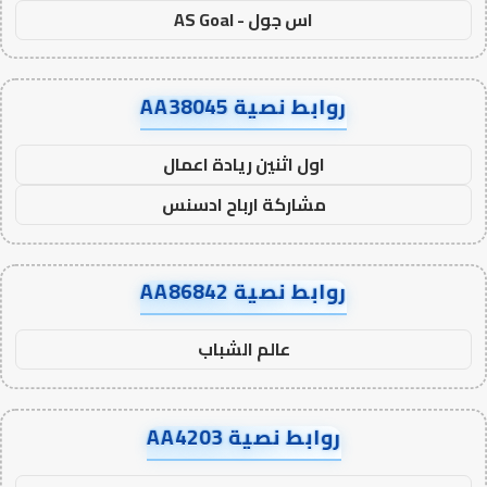
اس جول - AS Goal
روابط نصية AA38045
اول اثنين ريادة اعمال
مشاركة ارباح ادسنس
روابط نصية AA86842
عالم الشباب
روابط نصية AA4203