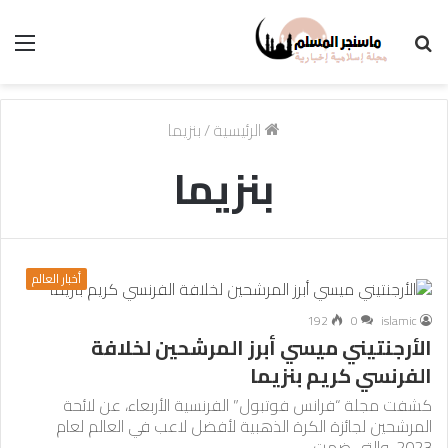
بحث
الق
عن
الرئيسية
/
بنزيما
بنزيما
أخبار العالم
192
0
islamic
الأرجنتيني ميسي أبرز المرشحين لخلافة
الفرنسي كريم بنزيما
كشفت مجلة “فرانس فوتبول” الفرنسية الأربعاء، عن لائحة
المرشحين لجائزة الكرة الذهبية لأفضل لاعب في العالم لعام
2023، والتي ضمت…