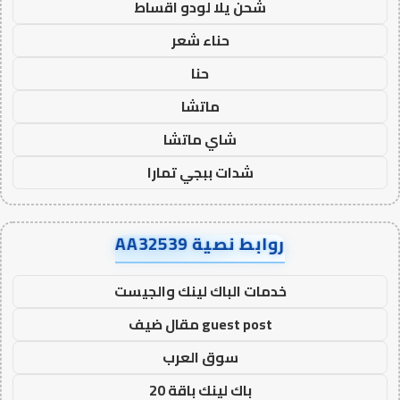
شحن يلا لودو اقساط
حناء شعر
حنا
ماتشا
شاي ماتشا
شدات ببجي تمارا
روابط نصية AA32539
خدمات الباك لينك والجيست
guest post مقال ضيف
سوق العرب
باك لينك باقة 20