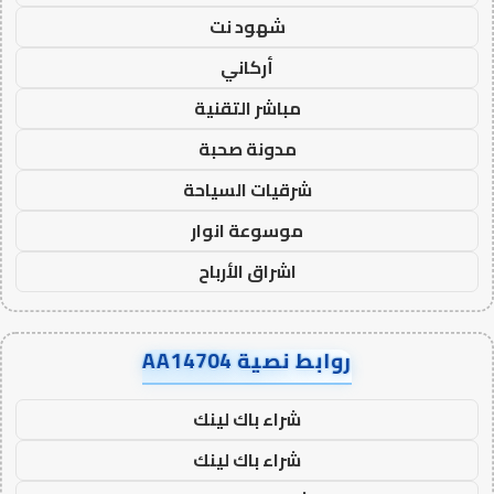
شهود نت
أركاني
مباشر التقنية
مدونة صحبة
شرقيات السياحة
موسوعة انوار
اشراق الأرباح
روابط نصية AA14704
شراء باك لينك
شراء باك لينك