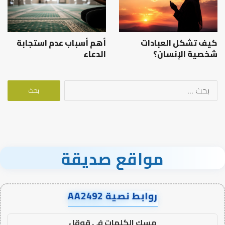
كيف تشكل العبادات
أهم أسباب عدم استجابة
شخصية الإنسان؟
الدعاء
البحث
عن:
مواقع صديقة
روابط نصية AA2492
مسك الكلمات في قوقل