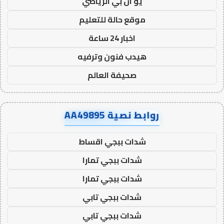
يو ان بي الرياضي
موقع حالة للتعليم
اخبار 24 ساعة
هيدب فنون وترفيه
صحيفة العالم
روابط نصية AA49895
شدات ببجي اقساط
شدات ببجي تمارا
شدات ببجي تمارا
شدات ببجي تابي
شدات ببجي تابي