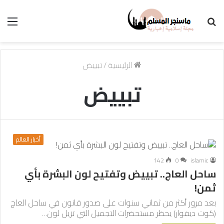
بحث
الق
عن
الرئيسية
/
تبييض
تبييض
أخبار العالم
142
0
islamic
ساحل العاج.. تبييض وتفتيح لون البشرة بأي
ثمن!
بعد مرور أكثر من ثماني سنوات على صدور قانون في ساحل العاج
(كوت ديفوار) يحظر مستحضرات التجميل التي تزيل لون…