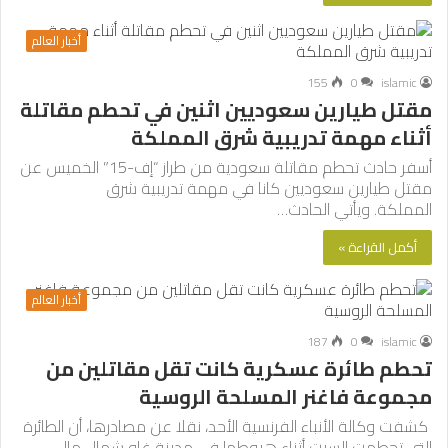
أخبار العالم
155
0
islamic
مقتل طيارين سعوديين اثنين في تحطم مقاتلة
أثناء مهمة تدريبية شرق المملكة
أسفر حادث تحطم مقاتلة سعودية من طراز “إف-15” الخميس عن
مقتل طيارين سعوديين كانا في مهمة تدريبية شرق
المملكة. ويأتي الحادث…
أكمل القراءة »
أخبار العالم
187
0
islamic
تحطم طائرة عسكرية كانت تقل مقاتلين من
مجموعة فاغنر المسلحة الروسية
كشفت وكالة الأنباء الفرنسية الأحد، نقلا عن مصادرها، أن الطائرة
التي تحطمت السبت أثناء هبوطها في مدينة غاو شمال مالي…