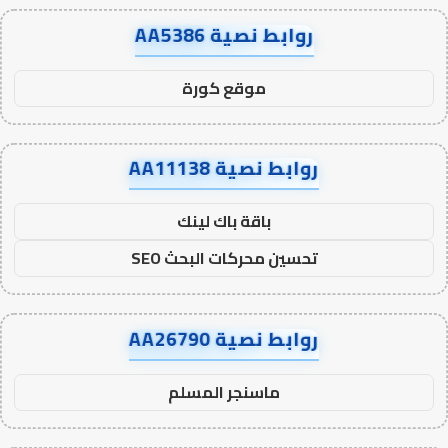
روابط نصية AA5386
موقع كورة
روابط نصية AA11138
باقة باك لينك
تحسين محركات البحث SEO
روابط نصية AA26790
ماسنجر المسلم