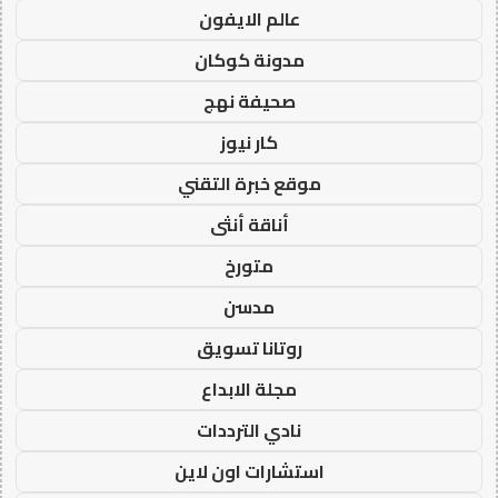
عالم الايفون
مدونة كوكان
صحيفة نهج
كار نيوز
موقع خبرة التقني
أناقة أنثى
متورخ
مدسن
روتانا تسويق
مجلة الابداع
نادي الترددات
استشارات اون لاين