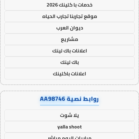
خدمات با كلينك 2026
موقع تجاربنا تجارب الحياه
ديوان العرب
مشاريع
اعلانات باك لينك
باك لينك
اعلانات باكلينك
روابط نصية AA98746
يلا شوت
yalla shoot
مباريات اليوم مباشر