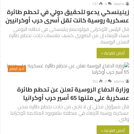
137
0
islamic
زيلينسكي يدعو لتحقيق دولي في تحطم طائرة
عسكرية روسية كانت تقل أسرى حرب أوكرانيين
قال الرئيس الأوكراني فولوديمير زيلينسكي في خطابه اليومي
مساء الأربعاء إن من الضروري كشف ملابسات حادث تحطم طائرة
الشحن الروسية،…
أكمل القراءة »
أخبار العالم
102
0
islamic
وزارة الدفاع الروسية تعلن عن تحطم طائرة
عسكرية على متنها 65 أسير حرب أوكرانيا
قال مسؤول محلي إن لا ناجين من حادث تحطم طائرة شحن
عسكرية روسية الأربعاء في منطقة بيلغورود المتاخمة لأوكرانيا،
والتي…
أكمل القراءة »