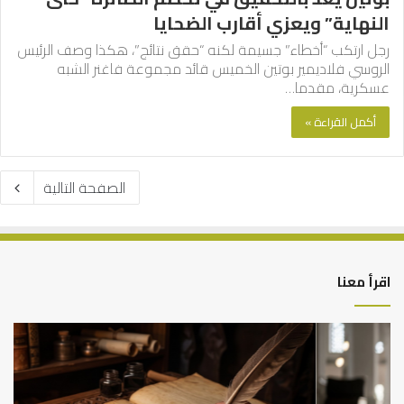
النهاية” ويعزي أقارب الضحايا
رجل ارتكب “أخطاء” جسيمة لكنه “حقق نتائج”، هكذا وصف الرئيس
الروسي فلاديمير بوتين الخميس قائد مجموعة فاغنر الشبه
عسكرية، مقدما…
أكمل القراءة »
الصفحة التالية
اقرأ معنا
العلاقة
الر
العلمية
الت
بين
وال
الإمام
الم