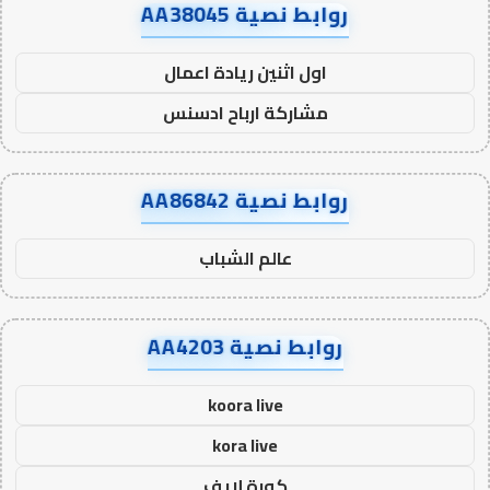
روابط نصية AA38045
اول اثنين ريادة اعمال
مشاركة ارباح ادسنس
روابط نصية AA86842
عالم الشباب
روابط نصية AA4203
koora live
kora live
كورة لايف