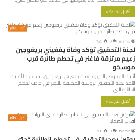
أكمل القراءة »
أخبار العالم
125
0
islamic
لجنة التحقيق تؤكد وفاة يفغيني بريغوجين
زعيم مرتزقة فاغنر في تحطم طائرة قرب
موسكو
أثبتت الفحوص الجينية وفاة يفغيني بريغوجين، بحسب ما أعلنت
الأحد لجنة التحقيق الروسية المكلفة بالنظر في حادث تحطم
الطائرة التي…
أكمل القراءة »
أخبار العالم
200
0
islamic
بوتين يعد بالتحقيق في تحطم الطائرة “حتى