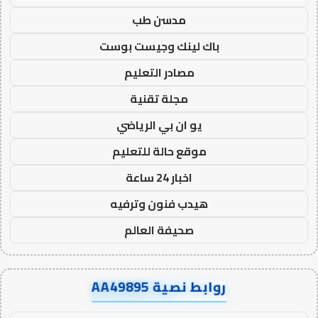
مدسن طب
باك لينك وجيست بوست
مصادر التعليم
مجلة تقنية
يو ان بي الرياضي
موقع حالة للتعليم
اخبار 24 ساعة
هيدب فنون وترفيه
صحيفة العالم
روابط نصية AA49895