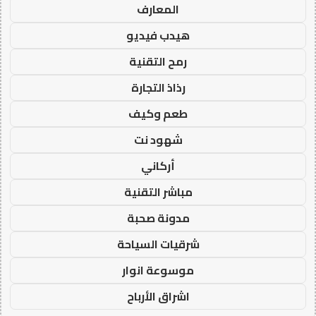
المعارف
هيدب فيديو
رمح التقنية
رذاذ التجارة
طعم وكيف
شهود نت
أركاني
مباشر التقنية
مدونة صحبة
شرقيات السياحة
موسوعة انوار
اشراق الأرباح