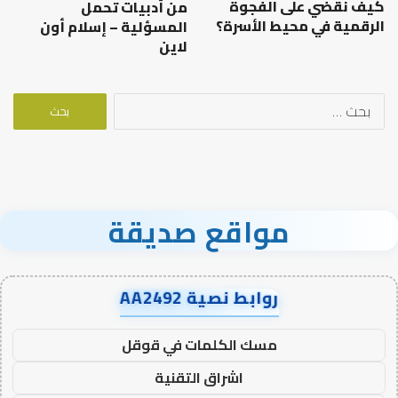
كيف نقضي على الفجوة
من أدبيات تحمل
الرقمية في محيط الأسرة؟
المسؤلية – إسلام أون
لاين
البحث
عن:
مواقع صديقة
روابط نصية AA2492
مسك الكلمات في قوقل
اشراق التقنية