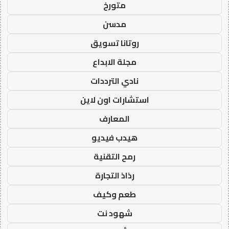
متورخ
مدسن
روتانا تسويق
مجلة الابداع
نادي الترددات
استشارات اون لاين
المعارف
هيدب فيديو
رمح التقنية
رذاذ التجارة
طعم وكيف
شهود نت