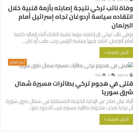
وفاة نائب تركي نتيجة إصابته بأزمة قلبية خلال
انتقاده سياسة أردوغان تجاه إسرائيل أمام
البرلمان
توفي نائب تركي إثر إصابته بنوبة قلبية الثلاثاء أثناء إلقائه كلمة
أمام البرلمان، انتقد فيها سياسة الرئيس رجب طيب أردغان…
أكمل القراءة »
أخبار العالم
195
0
islamic
قتلى في هجوم تركي بطائرات مسيرة شمال
شرق سوريا
أفاد بيان صادر عن الإدارة الكردية المستقلة في شمال شرق سوريا،
أن تركيا نفذت هجوما بطائرة مسيرة قرب الحدود مع…
أكمل القراءة »