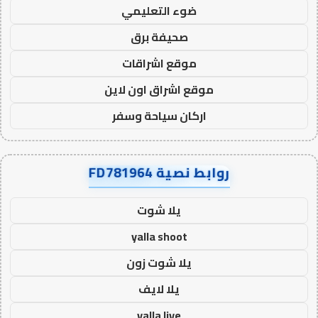
ضوء التعليمي
صحيفة برق
موقع اشراقات
موقع اشراق اون لاين
اركان سياحة وسفر
روابط نصية FD781964
يلا شوت
yalla shoot
يلا شوت زون
يلا لايف
yalla live