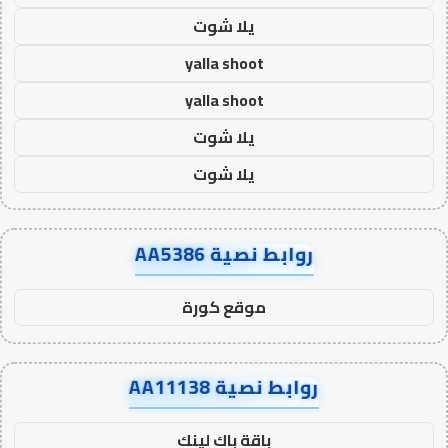
يلا شوت
yalla shoot
yalla shoot
يلا شوت
يلا شوت
روابط نصية AA5386
موقع كورة
روابط نصية AA11138
باقة باك لينك