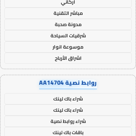
أركاني
مباشر التقنية
مدونة صحبة
شرقيات السياحة
موسوعة انوار
اشراق الأرباح
روابط نصية AA14704
شراء باك لينك
شراء باك لينك
شراء روابط نصية
باقات باك لينك