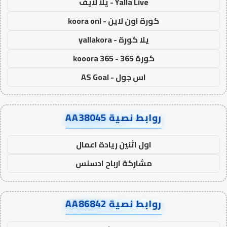
Yalla Live - يلا لايف
كورة اون لاين - koora onl
يلا كورة - yallakora
كورة 365 - kooora 365
اس جول - AS Goal
روابط نصية AA38045
اول اثنين ريادة اعمال
مشاركة ارباح ادسنس
روابط نصية AA86842