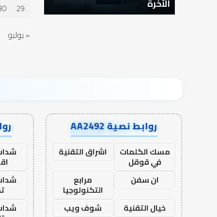
الآخرة
30
29
« يوليو
روابط نصية AA2492
رواب
مسك الكلمات
اشراق التقنية
شدات
في قوقل
اق
ان سفن
مرابع
شدات
التكنولوجيا
تم
خيال التقنية
شوف ويب
شدات