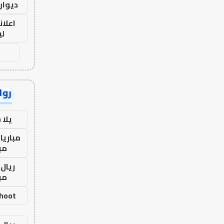
ديوان
اعلان
لي
رواب
يلا
مباريا
مب
ريال 
مب
shoot