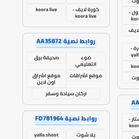
وت
كورة لايف -
koora live
ول -
koora live
kor
لايف
روابط نصية AA35872
ة -
yal
ضوء
صحيفة برق
التعليمي
koo
موقع اشراقات
موقع اشراق
وت
اون لاين
اركان سياحة وسفر
روابط نصية FD781964
ار -
koor
يلا شوت
yalla shoot
وت