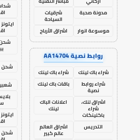
أركاني
مباشر التقنية
شدات
اق
مدونة صحبة
شرقيات
السياحة
ايتونز
اق
موسوعة انوار
اشراق الأرباح
شحن 
بب
روابط نصية AA14704
شحن يل
شراء باك لينك
شراء باك لينك
شراء روابط
باقات باك لينك
شعبية
نصية
بلاي
اشراق لنك،
اعلانات الباك
ست
شراء
لينك
ايتونز
باكلينكات
اق
التدريس
اشراق العالم
شحن يل
عالم كبير
اق