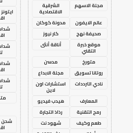
تا
مجلة الاسهم
الشرقية
الاقتصادية
ايتونز
اق
عالم الايفون
مدونة كوكان
شدات
صحيفة نهج
كار نيوز
اق
موقع خبرة
أناقة أنثى
شدات
التقني
تا
متورخ
مدسن
شدات
اق
روتانا تسويق
مجلة الابداع
شدات
نادي الترددات
استشارات اون
تا
لاين
متجر
المعارف
هيدب فيديو
رمح التقنية
رذاذ التجارة
شحن يل
طعم وكيف
شهود نت
اق