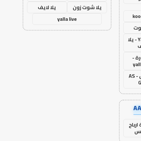
يلا شوت زون
يلا لايف
koo
yalla live
وت
Yalla Live - يلا
ف
ة -
yal
اس جول - AS
G
ارباح
س