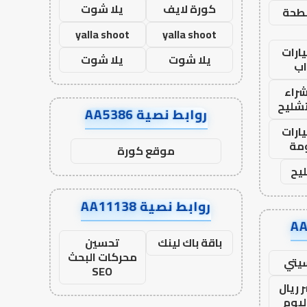
كورة لايف
يلا شوت
طحة
yalla shoot
yalla shoot
ارات
يلا شوت
يلا شوت
ب
راء
تشليح
روابط نصية AA5386
ارات
مة
موقع كورة
يح
روابط نصية AA11138
باقة باك لينك
تحسين
محركات البحث
يتي
SEO
 ريال
ليوم