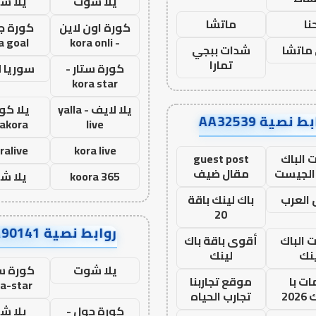
يلا شوت
يلا ش
نا
ماتشا
كورة اون لاين
كورة ج
a goal
- kora onli
ماتشا
شدات ببجي
تمارا
كورة ستار -
سوريا 
kora star
يلا لايف - yalla
يلا كور
ط نصية AA32539
lakora
live
ralive
kora live
 الباك
guest post
الجيست
مقال ضيف
koora 365
يلا ش
العرب
باك لينك باقة
20
روابط نصية AA90141
ت الباك
أقوى باقة باك
نك
لينك
يلا شوت
كورة ست
ت با
موقع تجاربنا
a-star
20
تجارب الحياه
كورة جول -
يلا ش