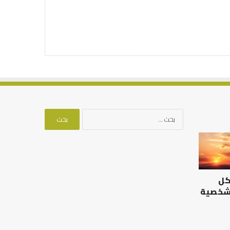
البحث
عن:
كل
 شخصية