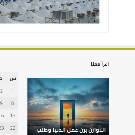
اقرأ معنا
س
د
التوازن
بين
2
1
عمل
الدنيا
9
8
وطلب
الآخرة
16
15
23
22
التوازن بين عمل الدنيا وطلب