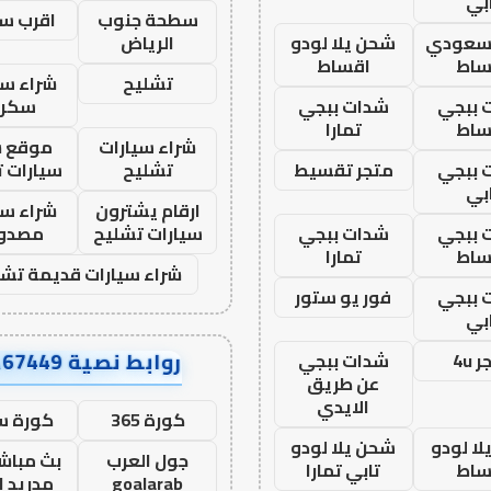
بي
سطحة جنوب
اقرب س
 سعودي
شحن يلا لودو
الرياض
ساط
اقساط
تشليح
شراء سي
 ببجي
شدات ببجي
سكرا
ساط
تمارا
شراء سيارات
موقع ش
 ببجي
متجر تقسيط
تشليح
سيارات 
بي
ارقام يشترون
شراء سي
 ببجي
شدات ببجي
سيارات تشليح
مصدو
ساط
تمارا
شراء سيارات قديمة تشل
 ببجي
فور يو ستور
بي
روابط نصية AA67449
 4u
شدات ببجي
عن طريق
الايدي
كورة 365
كورة س
ا لودو
شحن يلا لودو
جول العرب
بث مباشر
ساط
تابي تمارا
goalarab
مدريد ا