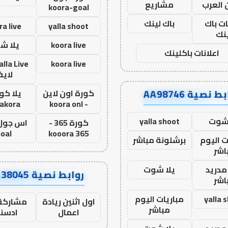
 العرب
مشاريع
koora-goal
ات باك
باك لينك
ra live
yalla shoot
نك
koora live
يلا ش
اعلانات باكلينك
koora live
لاي
ط نصية AA98746
كورة اون لاين
يلا كور
lakora
- koora onl
 شوت
yalla shoot
كورة 365 -
oal
kooora 365
ت اليوم
برشلونة مباشر
اشر
مدريد
يلا شوت
روابط نصية AA38045
اشر
yalla 
مباريات اليوم
اول اثنين ريادة
مشاركة 
مباشر
اعمال
ادسن