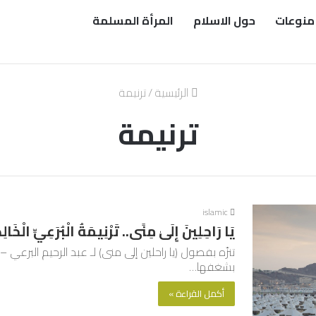
منوعات
حول الاسلام
المرأة المسلمة
الرئيسية
/
ترنيمة
ترنيمة
islamic
يَا رَاحِلِينَ إِلَىٰ مِنًى.. تَرْنِيمَةُ الْبُرَعِيِّ الْخَالِد
بشغفها…
أكمل القراءة »