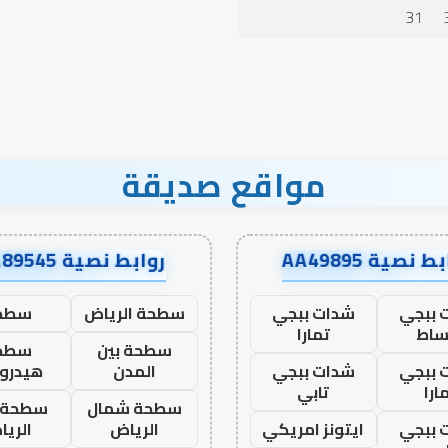
31
مواقع صديقة
ط نصية AA49895
روابط نصية AA89545
 ببجي
شدات ببجي
سطحة الرياض
سطح
ساط
تمارا
سطحة بين
سطح
 ببجي
شدات ببجي
المدن
هيدرو
ارا
تابي
سطحة شمال
سطحة 
 ببجي
ايتونز امريكي
الرياض
الري