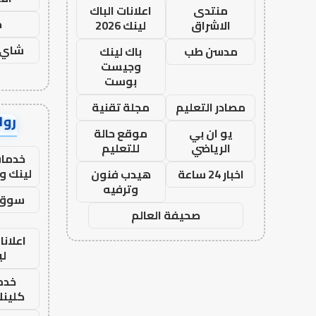
منتدى
اعلانات الباك
ح
الاشراق
لينك 2026
شاي 
مدسن طب
باك لينك
وجيست
بوست
مصادر التعليم
مجلة تقنية
رواب
يو ان بي
موقع حالة
الرياضي
للتعليم
خدمات
لينك و
اخبار 24 ساعة
هيدب فنون
وترفيه
سوق 
صحيفة العالم
اعلانا
لي
خدما
كلينك 26