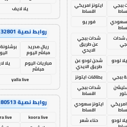
 ببجي
ايتونز امريكي
يلا لايف
ساط
اقساط
 سعودي
فور يو
ساط
روابط نصية AA32801
شدات
شدات ببجي
جي
عن طريق
ريال مدريد
برشلونة 
الايدي
مباشر اليوم
اليو
ا لودو
شحن لودو عن
مباريات اليوم
يلا لا
طريق الايدي
مباشر
 ببجي
بطاقات ايتونز
yalla live
ستيشن
شدات ببجي
ور
اقساط
روابط نصية AA80513
 امريكي
ايتونز سعودي
ساط
اقساط
ra live
koora live
ا لودو
حناء شعر
ساط