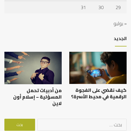
31
30
29
« يوليو
الجديد
كيف نقضي على الفجوة
من أدبيات تحمل
الرقمية في محيط الأسرة؟
المسؤلية – إسلام أون
لاين
البحث
عن: