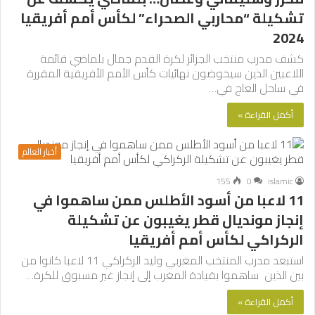
تشكيلة “محاربي الصحراء” لكأس أمم أفريقيا
2024
كشف مدرب منتخب الجزائر لكرة القدم جمال بلماضي قائمة
اللاعبين الذين سيخوضون نهائيات كأس الأمم الأفريقية المقررة
في ساحل العاج في…
أكمل القراءة »
أخبار العالم
155
0
islamic
11 لاعبا من أسود الأطلس ممن ساهموا في
إنجاز مونديال قطر يغيبون عن تشكيلة
الركراكي لكأس أمم أفريقيا
استبعد مدرب المنتخب المغربي وليد الركراكي 11 لاعبا كانوا من
بين الذين ساهموا بقيادة المغرب إلى إنجاز غير مسبوق للكرة…
أكمل القراءة »