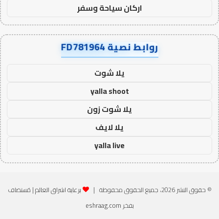
اركان سياحة وسفر
روابط نصية FD781964
يلا شوت
yalla shoot
يلا شوت زون
يلا لايف
yalla live
© حقوق النشر 2026، جميع الحقوق محفوظة |
برعاية اشراق العالم
| مُستضاف
بفخر
eshraag.com