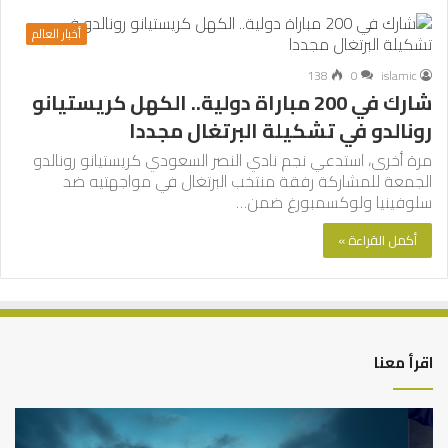
أخبار العالم
138
0
islamic
شارك في 200 مباراة دولية.. الكهل كريستيانو
رونالدو في تشكيلة البرتغال مجددا
مرة أخرى، استدعي نجم نادي النصر السعودي كريستيانو رونالدو
الجمعة للمشاركة رفقة منتخب البرتغال في مواجهتيه ضد
سلوفينيا ولوكسمبورغ ضمن…
أكمل القراءة »
اقرأ معنا
التوازن
كي
بين
تش