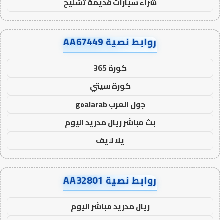
شراء سيارات قديمة تشليح
روابط نصية AA67449
كورة 365
كورة سيتي
جول العرب goalarab
بث مباشر ريال مدريد اليوم
يلا لايف
روابط نصية AA32801
ريال مدريد مباشر اليوم