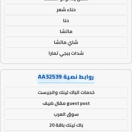
حناء شعر
حنا
ماتشا
شاي ماتشا
شدات ببجي تمارا
روابط نصية AA32539
خدمات الباك لينك والجيست
guest post مقال ضيف
سوق العرب
باك لينك باقة 20