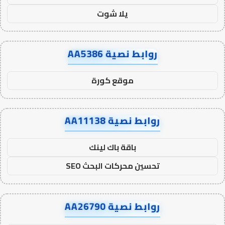
يلا شوت
روابط نصية AA5386
موقع كورة
روابط نصية AA11138
باقة باك لينك
تحسين محركات البحث SEO
روابط نصية AA26790