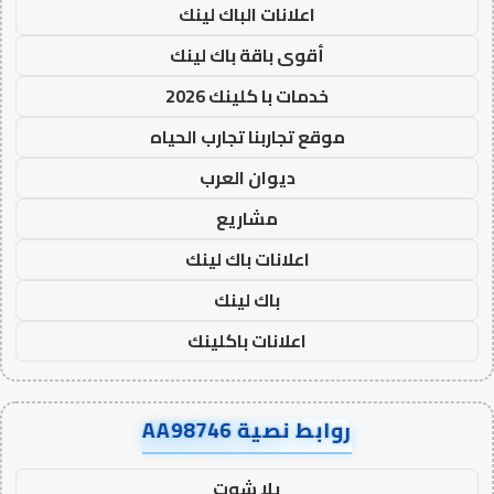
اعلانات الباك لينك
أقوى باقة باك لينك
خدمات با كلينك 2026
موقع تجاربنا تجارب الحياه
ديوان العرب
مشاريع
اعلانات باك لينك
باك لينك
اعلانات باكلينك
روابط نصية AA98746
يلا شوت