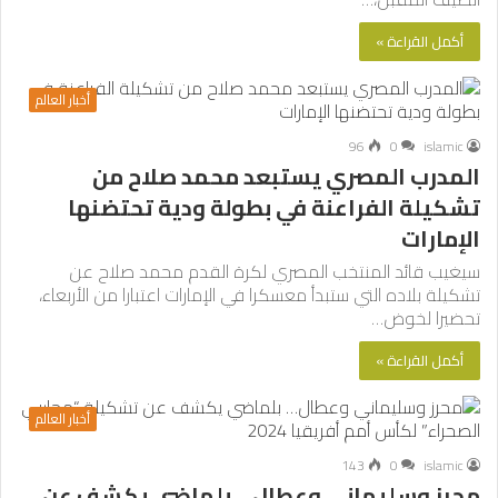
أكمل القراءة »
أخبار العالم
96
0
islamic
المدرب المصري يستبعد محمد صلاح من
تشكيلة الفراعنة في بطولة ودية تحتضنها
الإمارات
سيغيب قائد المنتخب المصري لكرة القدم محمد صلاح عن
تشكيلة بلاده التي ستبدأ معسكرا في الإمارات اعتبارا من الأربعاء،
تحضيرا لخوض…
أكمل القراءة »
أخبار العالم
143
0
islamic
محرز وسليماني وعطال… بلماضي يكشف عن