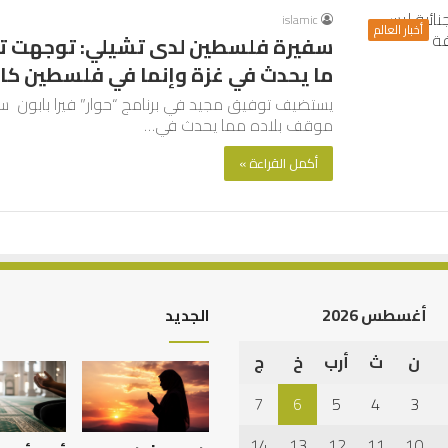
islamic
أخبار العالم
سفيرة فلسطين لدى تشيلي: توجهت تش
ما يحدث في غزة وإنما في فلسطين كا
يستضيف توفيق مجيد في برنامج “حوار” فيرا بابون
موقف بلاده مما يحدث في…
أكمل القراءة »
أغسطس 2026
الجديد
ن
ث
أرب
خ
ج
الرصيد
التربوي
7
6
5
4
3
والطفولة
المبكرة
14
13
12
11
10