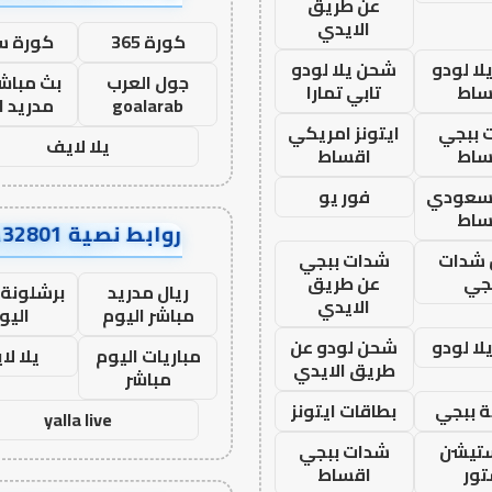
عن طريق
الايدي
كورة 365
كورة س
ا لودو
شحن يلا لودو
جول العرب
بث مباشر
ساط
تابي تمارا
goalarab
مدريد ا
 ببجي
ايتونز امريكي
يلا لايف
ساط
اقساط
 سعودي
فور يو
ساط
روابط نصية AA32801
شدات
شدات ببجي
جي
عن طريق
ريال مدريد
برشلونة 
الايدي
مباشر اليوم
اليو
ا لودو
شحن لودو عن
مباريات اليوم
يلا لا
طريق الايدي
مباشر
 ببجي
بطاقات ايتونز
yalla live
ستيشن
شدات ببجي
ور
اقساط