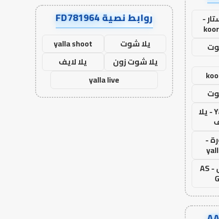
روابط نصية FD781964
ار -
koor
يلا شوت
yalla shoot
وت
يلا شوت زون
يلا لايف
koo
yalla live
وت
Yalla Live - يلا
ف
ة -
yal
اس جول - AS
G