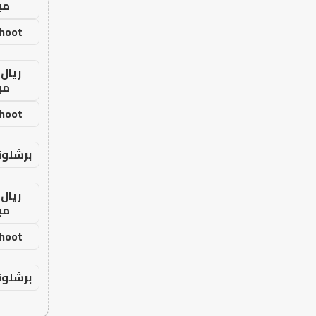
مب
shoot
ريال 
مب
shoot
برشلون
ريال 
مب
shoot
برشلون