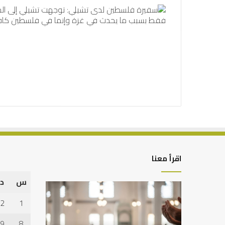
اقرأ معنا
س
د
أهم
العلاقة
أسباب
العلمية
2
1
عدم
بين
استجابة
الإمام
9
8