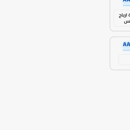
ارباح
س