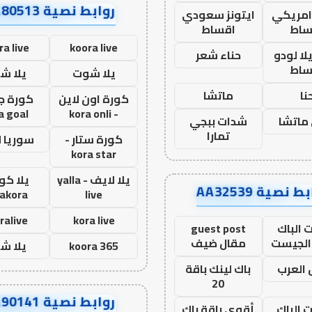
روابط نصية AA80513
 امريكي
ايتونز سعودي
ساط
اقساط
ra live
koora live
ا لودو
حناء شعر
ساط
يلا شوت
يلا ش
نا
ماتشا
كورة اون لاين
كورة ج
a goal
- kora onli
ماتشا
شدات ببجي
تمارا
كورة ستار -
سوريا 
kora star
يلا لايف - yalla
يلا كور
ط نصية AA32539
lakora
live
ralive
kora live
 الباك
guest post
الجيست
مقال ضيف
koora 365
يلا ش
العرب
باك لينك باقة
20
روابط نصية AA90141
ت الباك
أقوى باقة باك