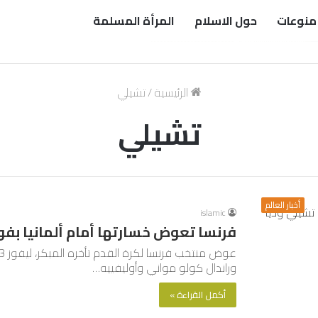
منوعات
حول الاسلام
المرأة المسلمة
الرئيسية
/
تشيلي
تشيلي
أخبار العالم
islamic
فرنسا تعوض خسارتها أمام ألمانيا بفوزها 3-2 على تشيلي
وراندال كولو مواني وأوليفييه…
أكمل القراءة »