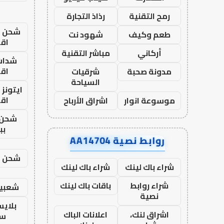
رمح التقنية
رذاذ التجارة
شحن يل
طعم وكيف
شهود نت
اق
أركاني
مباشر التقنية
شدات
اق
مدونة صحبة
شرقيات
السياحة
ايتونز
اق
موسوعة انوار
اشراق الأرباح
شحن 
بب
روابط نصية AA14704
شحن يل
شراء باك لينك
شراء باك لينك
شراء روابط
باقات باك لينك
شعبية
نصية
بلاي
اشراق لنك،
اعلانات الباك
ست