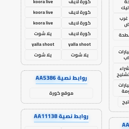
ة
كورة لايف
koora live
ليك
كورة لايف
koora live
غرب
كورة لايف
koora live
اض
كورة لايف
يلا شوت
طحة
yalla shoot
yalla shoot
ارات
يلا شوت
يلا شوت
ب
راء
تشليح
روابط نصية AA5386
ارات
مة
موقع كورة
يح
روابط نصية AA11138