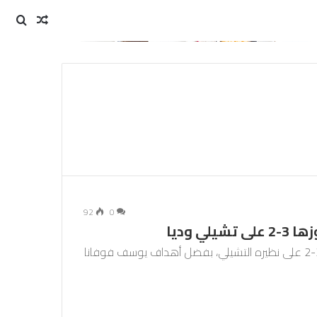
مقال
بحث
عن
عشوائي
92
0
 وديا
عوض منتخب فرنسا لكرة القدم تأخره المبكر، ليفوز 3-2 على نظيره التشيلي، بفضل أهداف يوسف فوفانا