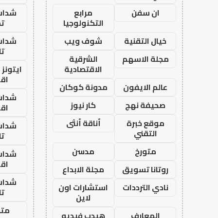
ان سفن
مرابع
شدات
التكنولوجيا
تم
خيال التقنية
شوف ويب
شدات
تا
مجلة الاسهم
الشرقية
الاقتصادية
ايتونز
اق
عالم الايفون
مدونة كوكان
شدات
صحيفة نهج
كار نيوز
اق
موقع خبرة
أناقة أنثى
شدات
التقني
تا
متورخ
مدسن
شدات
اق
روتانا تسويق
مجلة الابداع
شدات
نادي الترددات
استشارات اون
تا
لاين
متجر
المعارف
هيدب فيديو