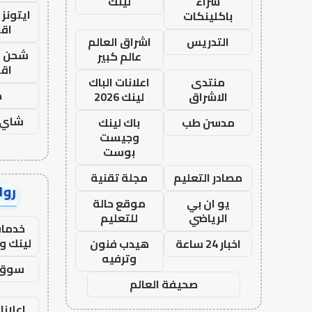
شراء
لينك
ايتونز
باكلينكات
اق
التدريس
اشراق العالم
شحن يل
عالم كبير
اق
منتدى
اعلانات الباك
ح
الاشراق
لينك 2026
شاي 
مدسن طب
باك لينك
وجيست
بوست
مصادر التعليم
مجلة تقنية
رواب
يو ان بي
موقع حالة
الرياضي
للتعليم
خدمات
لينك و
اخبار 24 ساعة
هيدب فنون
وترفيه
سوق 
صحيفة العالم
اعلانا