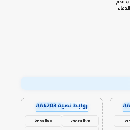
ب عدم
الرحالة
الإنسان؟
جمس
لدعاء
بكنغهام
الخط العربي في كتابات الرحالة
كيف تشكل العبادات
جمس بكنغهام
الإنسان؟
روابط نصية AA4203
ه
koora live
kora live