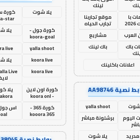
نك
لينك
يلا شوت
كورة ست
ت با
موقع تجاربنا
a-star
20
تجارب الحياه
كورة جول -
يلا ش
 العرب
مشاريع
koora-goal
ات باك
باك لينك
ra live
yalla shoot
نك
koora live
يلا ش
اعلانات باكلينك
koora live
لاي
ط نصية AA98746
كورة اون لاين
يلا كور
lakora
- koora onl
 شوت
yalla shoot
كورة 365 -
oal
kooora 365
ت اليوم
برشلونة مباشر
اشر
مدريد
يلا شوت
روابط نصية AA38045