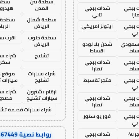
سطحة بين
سطح
 ببجي
شدات ببجي
المدن
هيدرو
ارا
تابي
سطحة شمال
سطحة 
 ببجي
ايتونز امريكي
الرياض
الري
بي
سطحة جنوب
اقرب س
 سعودي
شحن يلا لودو
الرياض
ساط
اقساط
تشليح
شراء سي
 ببجي
شدات ببجي
سكرا
ساط
تمارا
شراء سيارات
موقع ش
 ببجي
متجر تقسيط
تشليح
سيارات 
بي
ارقام يشترون
شراء سي
 ببجي
شدات ببجي
سيارات تشليح
مصدو
ساط
تمارا
شراء سيارات قديمة تشل
 ببجي
فور يو ستور
بي
روابط نصية AA67449
 4u
شدات ببجي