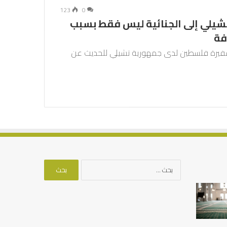
123
0
يلي إلى الجنائية ليس فقط بسبب
فة
 سفيرة فلسطين لدى جمهورية تشيلي للحديث عن
البحث
عن:
الخط
كيف
العربي
تشكل
في
العبادات
كتابات
شخصية