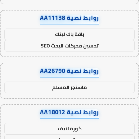
روابط نصية AA11138
باقة باك لينك
تحسين محركات البحث SEO
روابط نصية AA26790
ماسنجر المسلم
روابط نصية AA18012
كورة لايف