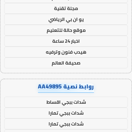
مجلة تقنية
يو ان بي الرياضي
موقع حالة للتعليم
اخبار 24 ساعة
هيدب فنون وترفيه
صحيفة العالم
روابط نصية AA49895
شدات ببجي اقساط
شدات ببجي تمارا
شدات ببجي تمارا