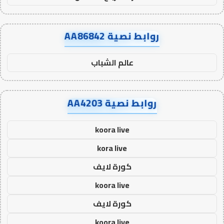
روابط نصية AA86842
عالم الشباب
روابط نصية AA4203
koora live
kora live
كورة لايف
koora live
كورة لايف
koora live