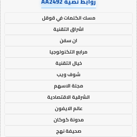
روابط نصية AA2492
مسك الكلمات في قوقل
اشراق التقنية
ان سفن
مرابع التكنولوجيا
خيال التقنية
شوف ويب
مجلة الاسهم
الشرقية الاقتصادية
عالم الايفون
مدونة كوكان
صحيفة نهج