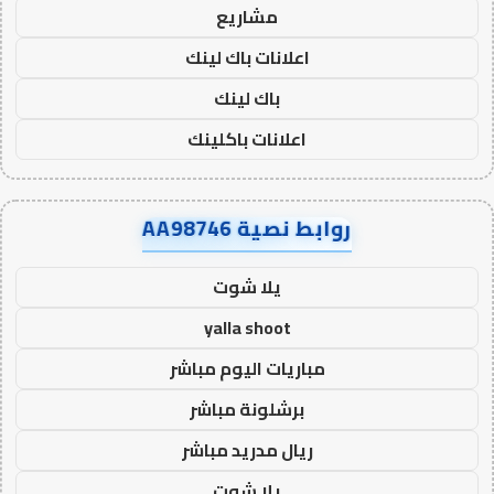
مشاريع
اعلانات باك لينك
باك لينك
اعلانات باكلينك
روابط نصية AA98746
يلا شوت
yalla shoot
مباريات اليوم مباشر
برشلونة مباشر
ريال مدريد مباشر
يلا شوت