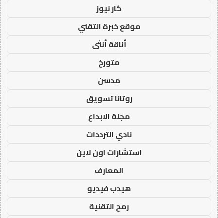
كار نيوز
موقع خبرة التقني
أناقة أنثى
متورخ
مدسن
روتانا تسويق
مجلة الابداع
نادي الترددات
استشارات اون لاين
المعارف
هيدب فيديو
رمح التقنية