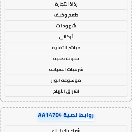
رذاذ التجارة
طعم وكيف
شهود نت
أركاني
مباشر التقنية
مدونة صحبة
شرقيات السياحة
موسوعة انوار
اشراق الأرباح
روابط نصية AA14704
شراء باك لينك