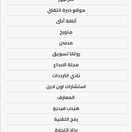
موقع خبرة التقني
أناقة أنثى
متورخ
مدسن
روتانا تسويق
مجلة الابداع
نادي الترددات
استشارات اون لاين
المعارف
هيدب فيديو
رمح التقنية
رذاذ التجارة