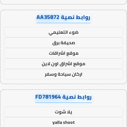
روابط نصية AA35872
ضوء التعليمي
صحيفة برق
موقع اشراقات
موقع اشراق اون لاين
اركان سياحة وسفر
روابط نصية FD781964
يلا شوت
yalla shoot