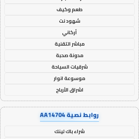
طعم وكيف
شهود نت
أركاني
مباشر التقنية
مدونة صحبة
شرقيات السياحة
موسوعة انوار
اشراق الأرباح
روابط نصية AA14704
شراء باك لينك