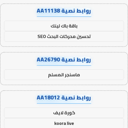
روابط نصية AA11138
باقة باك لينك
تحسين محركات البحث SEO
روابط نصية AA26790
ماسنجر المسلم
روابط نصية AA18012
كورة لايف
koora live