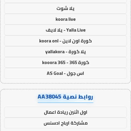
يلا شوت
koora live
Yalla Live - يلا لايف
كورة اون لاين - koora onl
يلا كورة - yallakora
كورة 365 - kooora 365
اس جول - AS Goal
روابط نصية AA38045
اول اثنين ريادة اعمال
مشاركة ارباح ادسنس