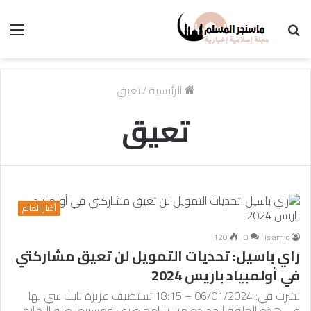
بحث
الق
عن
الرئيسية
/
تعيق
تعيق
أخبار العالم
120
0
islamic
راي باسيل: تحديات التمويل لن تعيق مشاركتي
في أولمبياد باريس 2024
نشرت في: 06/01/2024 – 18:15 تستضيف عزيزة نايت سي بها
في هذه الحلقة الجديدة من برنامج ضيف ومسيرة بطلة الرماية…