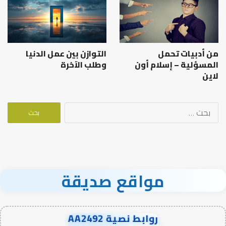
من أدبيات تحمل
التوازن بين عمل الدنيا
المسؤلية – إسلام أون
وطلب الآخرة
لاين
البحث
عن:
مواقع صديقة
روابط نصية AA2492