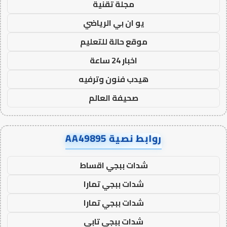
مجلة تقنية
يو ان بي الرياضي
موقع حالة للتعليم
اخبار 24 ساعة
هيدب فنون وترفيه
صحيفة العالم
روابط نصية AA49895
شدات ببجي اقساط
شدات ببجي تمارا
شدات ببجي تمارا
شدات ببجي تابي