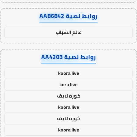
روابط نصية AA86842
عالم الشباب
روابط نصية AA4203
koora live
kora live
كورة لايف
koora live
كورة لايف
koora live