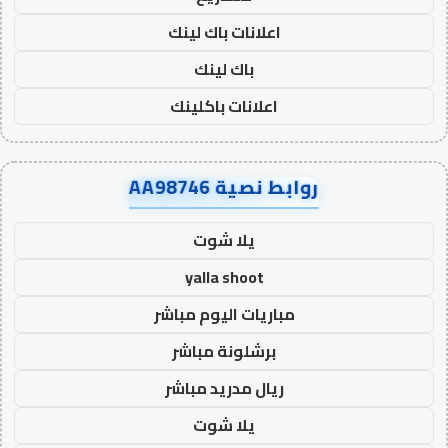
اعلانات باك لينك
باك لينك
اعلانات باكلينك
روابط نصية AA98746
يلا شوت
yalla shoot
مباريات اليوم مباشر
برشلونة مباشر
ريال مدريد مباشر
يلا شوت