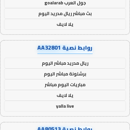
جول العرب goalarab
بث مباشر ريال مدريد اليوم
يلا لايف
روابط نصية AA32801
ريال مدريد مباشر اليوم
برشلونة مباشر اليوم
مباريات اليوم مباشر
يلا لايف
yalla live
روابط نصية AA80513