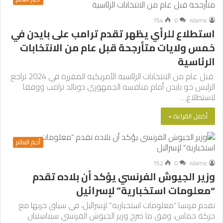
154
0
islamic
استطلاع للرأي يظهر تقدم ترامب على بايدن في
خمس ولايات متأرجحة قبل عام من الانتخابات
الرئاسية
قبل عام من الانتخابات الرئاسية الأمريكية المقررة في 2024 تراجع
الرئيس جو بايدن أمام منافسه الجمهوري دونالد ترامب ووفقا
لاستطلاع…
أكمل القراءة »
أخبار العالم
152
0
islamic
وزير الجيوش الفرنسي يؤكد أن بلاده تقدم
“معلومات استخبارية” لإسرائيل
تقدم فرنسا “معلومات استخبارية” لإسرائيل، في سياق حربها مع
حركة حماس، وفق ما صرح وزير الجيوش الفرنسي سيباستيان