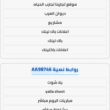
موقع تجاربنا تجارب الحياه
ديوان العرب
مشاريع
اعلانات باك لينك
باك لينك
اعلانات باكلينك
روابط نصية AA98746
يلا شوت
yalla shoot
مباريات اليوم مباشر
برشلونة مباشر