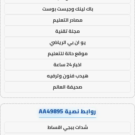
باك لينك وجيست بوست
مصادر التعليم
مجلة تقنية
يو ان بي الرياضي
موقع حالة للتعليم
اخبار 24 ساعة
هيدب فنون وترفيه
صحيفة العالم
روابط نصية AA49895
شدات ببجي اقساط