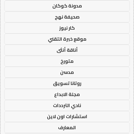
مدونة كوكان
صحيفة نهج
كار نيوز
موقع خبرة التقني
أناقة أنثى
متورخ
مدسن
روتانا تسويق
مجلة الابداع
نادي الترددات
استشارات اون لاين
المعارف