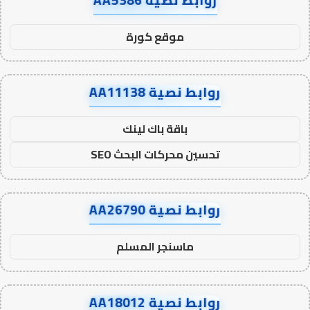
موقع كورة
روابط نصية AA11138
باقة باك لينك
تحسين محركات البحث SEO
روابط نصية AA26790
ماسنجر المسلم
روابط نصية AA18012