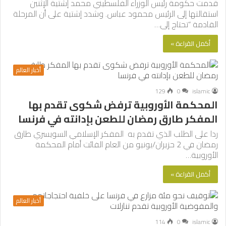
قدمت حكومة رئيس الوزراء الفلسطيني محمد إشتية الإثنين
استقالتها إلى الرئيس محمود عباس. وشدد إشتية على أن المرحلة
القادمة “تحتاج إلى…
أكمل القراءة »
أخبار العالم
129
0
islamic
المحكمة الأوروبية ترفض شكوى تقدم بها
المفكر طارق رمضان للطعن بإدانته في فرنسا
ردا على الطلب الذي تقدم به المفكر الإسلامي السويسري طارق
رمضان في 2 حزيران/يونيو من العام الفائت أمام المحكمة
الأوروبية…
أكمل القراءة »
أخبار العالم
114
0
islamic