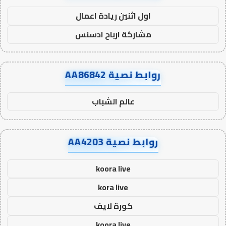
اول اثنين ريادة اعمال
مشاركة ارباح ادسنس
روابط نصية AA86842
عالم الشباب
روابط نصية AA4203
koora live
kora live
كورة لايف
koora live