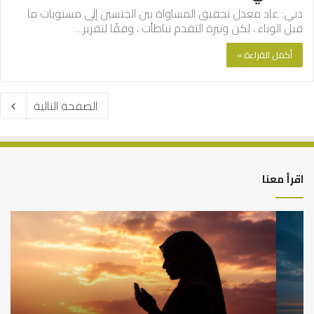
دبي: عاد معدل تحقيق المساواة بين الجنسين إلى مستويات ما
قبل الوباء ، لكن وتيرة التقدم تباطأت ، وفقًا لتقرير…
أكمل القراءة »
الصفحة التالية
اقرأ معنا
كيف
أه
تشكل
أسب
العبادات
عد
شخصية
است
الإنسان؟
الد