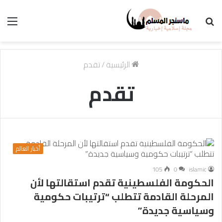
بحث
الق
عن
الرئيسية
/
تقدم
تقدم
أخبار العالم
105
0
islamic
الحكومة الفلسطينية تقدم استقالتها لأن
المرحلة القادمة تتطلب “ترتيبات حكومية
وسياسية جديدة”