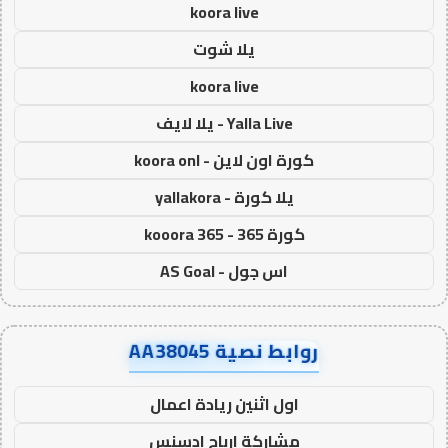
koora live
يلا شوت
koora live
Yalla Live - يلا لايف
كورة اون لاين - koora onl
يلا كورة - yallakora
كورة 365 - kooora 365
اس جول - AS Goal
روابط نصية AA38045
اول اثنين ريادة اعمال
مشاركة ارباح ادسنس