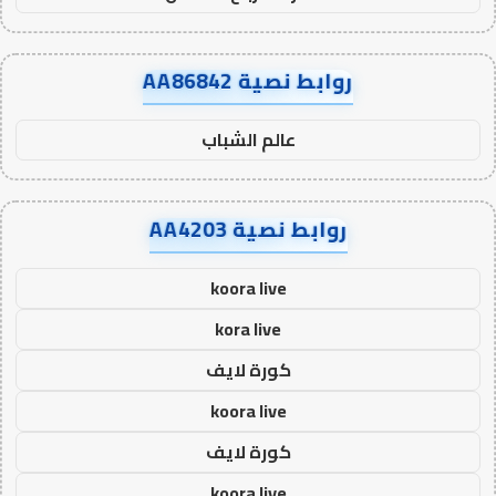
روابط نصية AA86842
عالم الشباب
روابط نصية AA4203
koora live
kora live
كورة لايف
koora live
كورة لايف
koora live