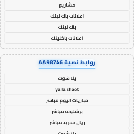
مشاريع
اعلانات باك لينك
باك لينك
اعلانات باكلينك
روابط نصية AA98746
يلا شوت
yalla shoot
مباريات اليوم مباشر
برشلونة مباشر
ريال مدريد مباشر
يلا شوت