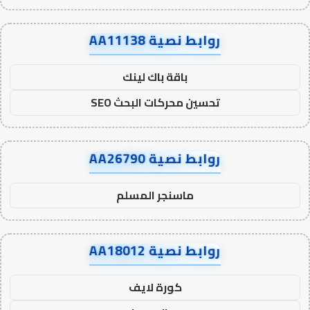
روابط نصية AA11138
باقة باك لينك
تحسين محركات البحث SEO
روابط نصية AA26790
ماسنجر المسلم
روابط نصية AA18012
كورة لايف