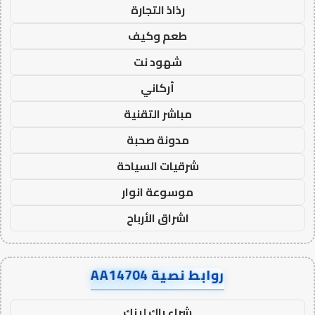
رذاذ التجارة
طعم وكيف
شهود نت
أركاني
مباشر التقنية
مدونة صحبة
شرقيات السياحة
موسوعة انوار
اشراق الأرباح
روابط نصية AA14704
شراء باك لينك