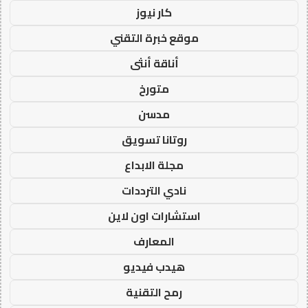
كار نيوز
موقع خبرة التقني
أناقة أنثى
متورخ
مدسن
روتانا تسويق
مجلة الابداع
نادي الترددات
استشارات اون لاين
المعارف
هيدب فيديو
رمح التقنية