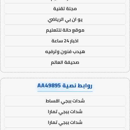
مجلة تقنية
يو ان بي الرياضي
موقع حالة للتعليم
اخبار 24 ساعة
هيدب فنون وترفيه
صحيفة العالم
روابط نصية AA49895
شدات ببجي اقساط
شدات ببجي تمارا
شدات ببجي تمارا