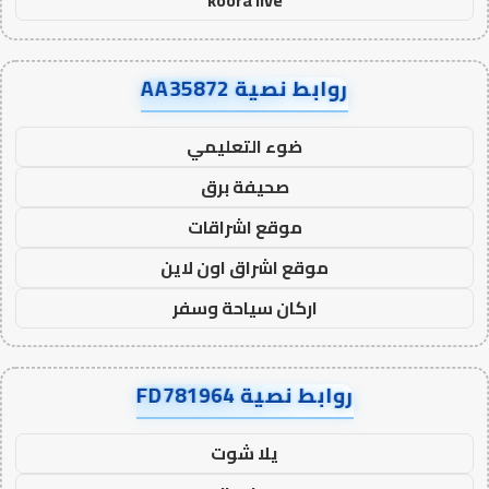
koora live
روابط نصية AA35872
ضوء التعليمي
صحيفة برق
موقع اشراقات
موقع اشراق اون لاين
اركان سياحة وسفر
روابط نصية FD781964
يلا شوت