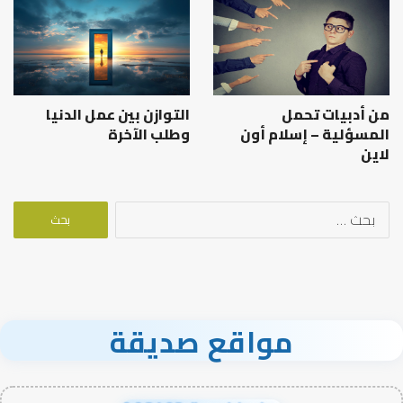
من أدبيات تحمل
التوازن بين عمل الدنيا
المسؤلية – إسلام أون
وطلب الآخرة
لاين
البحث
عن:
مواقع صديقة