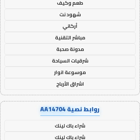
طعم وكيف
شهود نت
أركاني
مباشر التقنية
مدونة صحبة
شرقيات السياحة
موسوعة انوار
اشراق الأرباح
روابط نصية AA14704
شراء باك لينك
شراء باك لينك