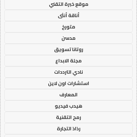
موقع خبرة التقني
أناقة أنثى
متورخ
مدسن
روتانا تسويق
مجلة الابداع
نادي الترددات
استشارات اون لاين
المعارف
هيدب فيديو
رمح التقنية
رذاذ التجارة