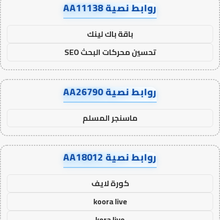
روابط نصية AA11138
باقة باك لينك
تحسين محركات البحث SEO
روابط نصية AA26790
ماسنجر المسلم
روابط نصية AA18012
كورة لايف
koora live
kora live