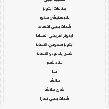
بطاقات ايتونز
بلايستيشن ستور
شدات ببجي اقساط
ايتونز امريكي اقساط
ايتونز سعودي اقساط
شحن يلا لودو اقساط
حناء شعر
حنا
ماتشا
شاي ماتشا
شدات ببجي تمارا