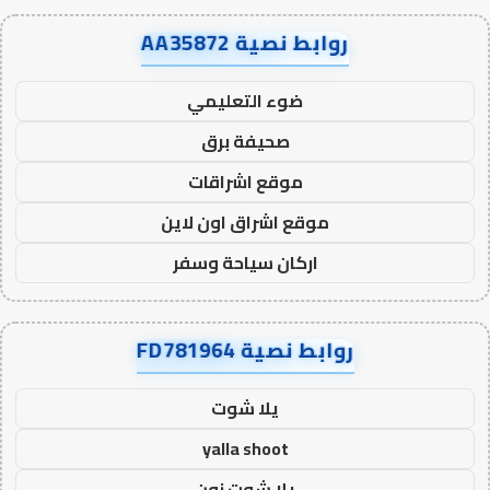
روابط نصية AA35872
ضوء التعليمي
صحيفة برق
موقع اشراقات
موقع اشراق اون لاين
اركان سياحة وسفر
روابط نصية FD781964
يلا شوت
yalla shoot
يلا شوت زون