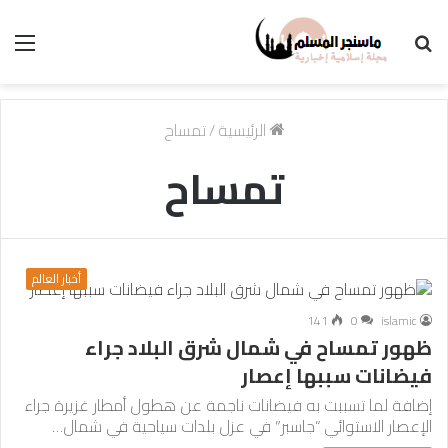
بحث
الق
عن
الرئيسية
/
تمساح
تمساح
أخبار العالم
141
0
islamic
ظهور تمساح في شمال شرق البلاد جراء
فيضانات سببها إعصار
إضافة لما تسببت به فيضانات ناجمة عن هطول أمطار غزيرة جراء
الإعصار الاستوائي “جاسبر” في عزل بلدات سياحية في شمال…