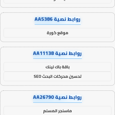
روابط نصية AA5386
موقع كورة
روابط نصية AA11138
باقة باك لينك
تحسين محركات البحث SEO
روابط نصية AA26790
ماسنجر المسلم