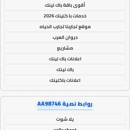
أقوى باقة باك لينك
خدمات با كلينك 2026
موقع تجاربنا تجارب الحياه
ديوان العرب
مشاريع
اعلانات باك لينك
باك لينك
اعلانات باكلينك
روابط نصية AA98746
يلا شوت
yalla shoot