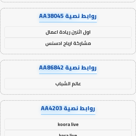
روابط نصية AA38045
اول اثنين ريادة اعمال
مشاركة ارباح ادسنس
روابط نصية AA86842
عالم الشباب
روابط نصية AA4203
koora live
kora live