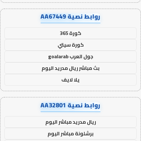
روابط نصية AA67449
كورة 365
كورة سيتي
جول العرب goalarab
بث مباشر ريال مدريد اليوم
يلا لايف
روابط نصية AA32801
ريال مدريد مباشر اليوم
برشلونة مباشر اليوم