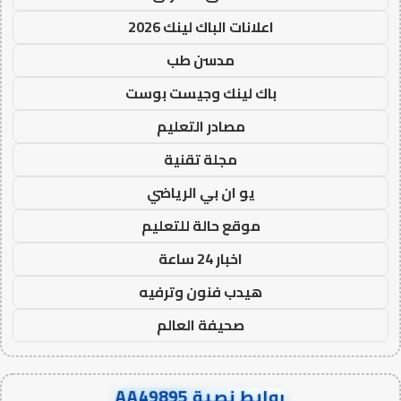
اعلانات الباك لينك 2026
مدسن طب
باك لينك وجيست بوست
مصادر التعليم
مجلة تقنية
يو ان بي الرياضي
موقع حالة للتعليم
اخبار 24 ساعة
هيدب فنون وترفيه
صحيفة العالم
روابط نصية AA49895