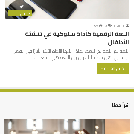
ما يهم المسلم
185
0
islamic
اللغة الرقمية كأداة سلوكية في تنشئة
الأطفال
اللغة ثم اللغة ثم اللغة، لماذا؟ لأنها الأداة الأكثر تأثيرًا في الفعل
الإنساني. هل يمكننا القول بإن اللغة هي الفعل…
أكمل القراءة »
اقرأ معنا
أهم
الع
أسباب
الع