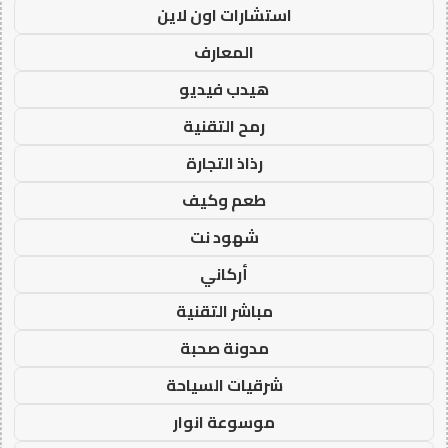
استشارات اون لاين
المعارف
هيدب فيديو
رمح التقنية
رذاذ التجارة
طعم وكيف
شهود نت
أركاني
مباشر التقنية
مدونة صحبة
شرقيات السياحة
موسوعة انوار