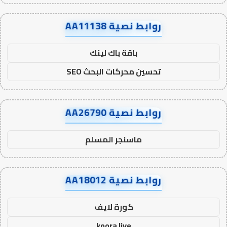
روابط نصية AA11138
باقة باك لينك
تحسين محركات البحث SEO
روابط نصية AA26790
ماسنجر المسلم
روابط نصية AA18012
كورة لايف
koora live