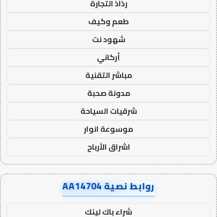
رذاذ التجارة
طعم وكيف
شهود نت
أركاني
مباشر التقنية
مدونة صحبة
شرقيات السياحة
موسوعة انوار
اشراق الأرباح
روابط نصية AA14704
شراء باك لينك