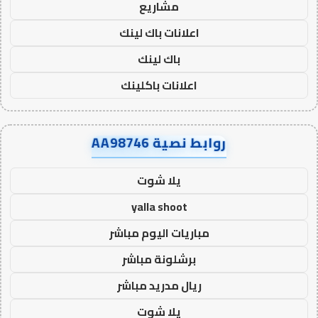
مشاريع
اعلانات باك لينك
باك لينك
اعلانات باكلينك
روابط نصية AA98746
يلا شوت
yalla shoot
مباريات اليوم مباشر
برشلونة مباشر
ريال مدريد مباشر
يلا شوت