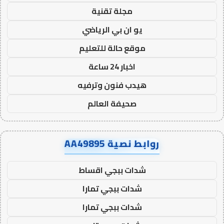
مجلة تقنية
يو ان بي الرياضي
موقع حالة للتعليم
اخبار 24 ساعة
هيدب فنون وترفيه
صحيفة العالم
روابط نصية AA49895
شدات ببجي اقساط
شدات ببجي تمارا
شدات ببجي تمارا