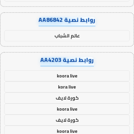
روابط نصية AA86842
عالم الشباب
روابط نصية AA4203
koora live
kora live
كورة لايف
koora live
كورة لايف
koora live