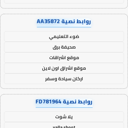
روابط نصية AA35872
ضوء التعليمي
صحيفة برق
موقع اشراقات
موقع اشراق اون لاين
اركان سياحة وسفر
روابط نصية FD781964
يلا شوت
yalla shoot