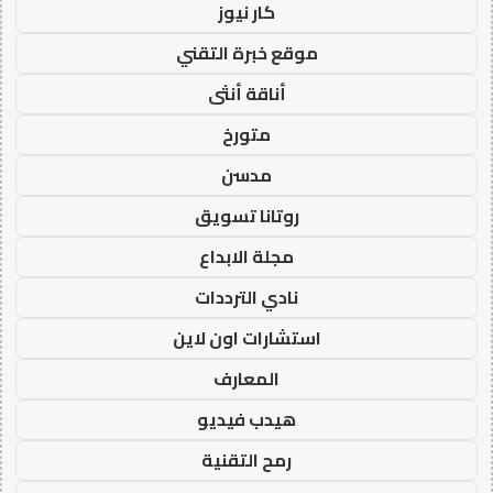
كار نيوز
موقع خبرة التقني
أناقة أنثى
متورخ
مدسن
روتانا تسويق
مجلة الابداع
نادي الترددات
استشارات اون لاين
المعارف
هيدب فيديو
رمح التقنية