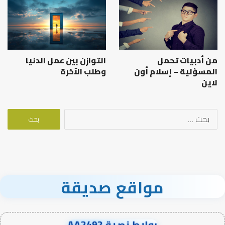
من أدبيات تحمل
التوازن بين عمل الدنيا
المسؤلية – إسلام أون
وطلب الآخرة
لاين
البحث
عن:
مواقع صديقة
روابط نصية AA2492