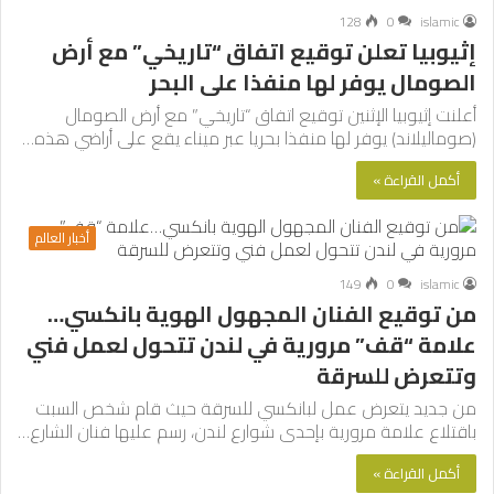
128
0
islamic
إثيوبيا تعلن توقيع اتفاق “تاريخي” مع أرض
الصومال يوفر لها منفذا على البحر
أعلنت إثيوبيا الإثنين توقيع اتفاق “تاريخي” مع أرض الصومال
(صوماليلاند) يوفر لها منفذا بحريا عبر ميناء يقع على أراضي هذه…
أكمل القراءة »
أخبار العالم
149
0
islamic
من توقيع الفنان المجهول الهوية بانكسي…
علامة “قف” مرورية في لندن تتحول لعمل فني
وتتعرض للسرقة
من جديد يتعرض عمل لبانكسي للسرقة حيث قام شخص السبت
باقتلاع علامة مرورية بإحدى شوارع لندن، رسم عليها فنان الشارع…
أكمل القراءة »