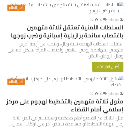
أخبار العالم
94
0
islamic
السلطات الأمنية تعتقل ثلاثة متهمين
باغتصاب سائحة برازيلية إسبانية وضرب زوجها
اعتقلت السلطات الهندية ثلاثة رجال، وتبحث عن أربعة آخرين
متهمين بمهاجمة زوجين سائحين واغتصاب المرأة بشكل جماعي.
وقال الزوجان، اللذان…
أكمل القراءة »
أخبار العالم
107
0
islamic
مثول ثلاثة متهمين بالتخطيط لهجوم على مركز
إسلامي أمام القضاء
مثل الثلاثاء عبر الفيديو أمام محكمة وستمنستر في لندن ثلاثة
رجال بتهمة التخطيط أو مساعدة شخص آخر على ارتكاب أعمال…