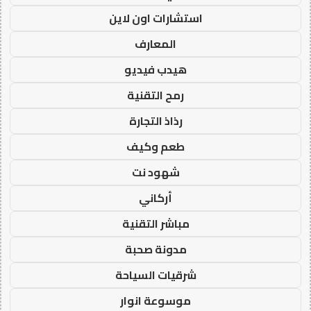
استشارات اون لاين
المعارف
هيدب فيديو
رمح التقنية
رذاذ التجارة
طعم وكيف
شهود نت
أركاني
مباشر التقنية
مدونة صحبة
شرقيات السياحة
موسوعة انوار