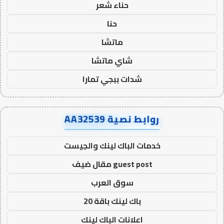
حناء شعر
حنا
ماتشا
شاي ماتشا
شدات ببجي تمارا
روابط نصية AA32539
خدمات الباك لينك والجيست
guest post مقال ضيف
سوق العرب
باك لينك باقة 20
اعلانات الباك لينك