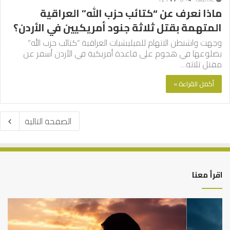
ماذا نعرف عن “كتائب حزب الله” العراقية
المتهمة بقتل ثلاثة جنود أمريكيين في الأردن؟
وجهت واشنطن الاتهام للميليشيات العراقية “كتائب حزب الله”
بضلوعها في هجوم على قاعدة أمريكية في الأردن أسفر عن
مقتل ثلاثة…
أكمل القراءة »
الصفحة التالية
اقرأ معنا
كيف
أه
تشكل
أسب
العبادات
عد