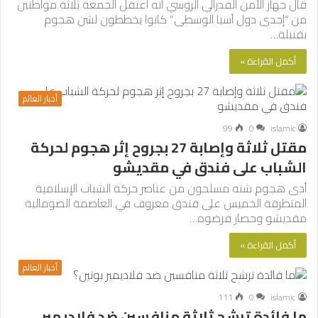
قال جهاز الأمن الفدرالي الروسي أنه اعتقل الجمعة ثلاثة مواطنين
من “إحدى دول آسيا الوسطى” كانوا يخططون لشن هجوم
بقنبلة…
أكمل القراءة »
أخبار العالم
99
0
islamic
مقتل ثلاثة وإصابة 27 بجروح إثر هجوم لحركة
الشباب على فندق في مقديشو
أدى هجوم شنه مسلحون من عناصر حركة الشباب الإسلامية
المتطرفة الخميس على فندق معروف في العاصمة الصومالية
مقديشو وحصار فرضوه…
أكمل القراءة »
أخبار العالم
111
0
islamic
ما فائدة ترشح ثلاثة منافسين ضد فلاديمير