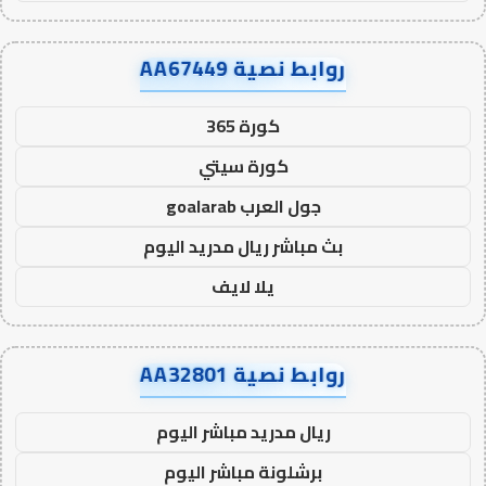
روابط نصية AA67449
كورة 365
كورة سيتي
جول العرب goalarab
بث مباشر ريال مدريد اليوم
يلا لايف
روابط نصية AA32801
ريال مدريد مباشر اليوم
برشلونة مباشر اليوم