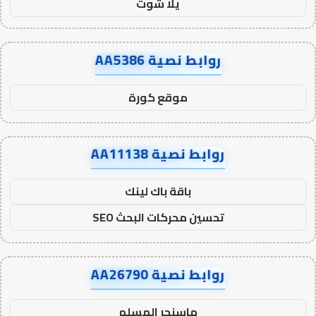
يلا شوت
روابط نصية AA5386
موقع كورة
روابط نصية AA11138
باقة باك لينك
تحسين محركات البحث SEO
روابط نصية AA26790
ماسنجر المسلم