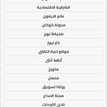
الشرقية الاقتصادية
عالم الايفون
مدونة كوكان
صحيفة نهج
كار نيوز
موقع خبرة التقني
أناقة أنثى
متورخ
مدسن
روتانا تسويق
مجلة الابداع
نادي الترددات