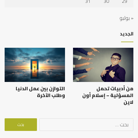
31
30
29
« يوليو
الجديد
من أدبيات تحمل
التوازن بين عمل الدنيا
المسؤلية – إسلام أون
وطلب الآخرة
لاين
البحث
عن: