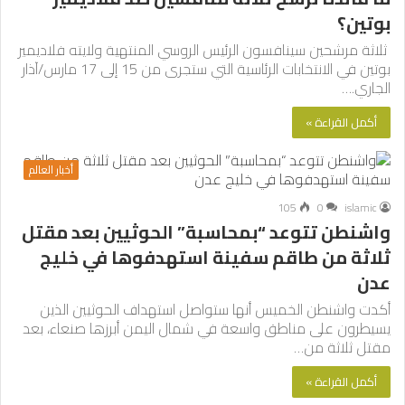
بوتين؟
ثلاثة مرشحين سينافسون الرئيس الروسي المنتهية ولايته فلاديمير
بوتين في الانتخابات الرئاسية التي ستجرى من 15 إلى 17 مارس/آذار
الجاري.…
أكمل القراءة »
أخبار العالم
105
0
islamic
واشنطن تتوعد “بمحاسبة” الحوثيين بعد مقتل
ثلاثة من طاقم سفينة استهدفوها في خليج
عدن
أكدت واشنطن الخميس أنها ستواصل استهداف الحوثيين الذين
يسيطرون على مناطق واسعة في شمال اليمن أبرزها صنعاء، بعد
مقتل ثلاثة من…
أكمل القراءة »