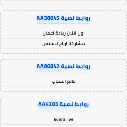
روابط نصية AA38045
اول اثنين ريادة اعمال
مشاركة ارباح ادسنس
روابط نصية AA86842
عالم الشباب
روابط نصية AA4203
koora live