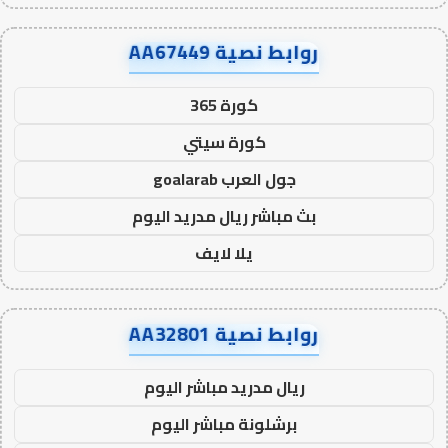
روابط نصية AA67449
كورة 365
كورة سيتي
جول العرب goalarab
بث مباشر ريال مدريد اليوم
يلا لايف
روابط نصية AA32801
ريال مدريد مباشر اليوم
برشلونة مباشر اليوم