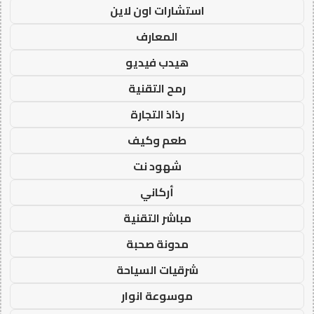
استشارات اون لاين
المعارف
هيدب فيديو
رمح التقنية
رذاذ التجارة
طعم وكيف
شهود نت
أركاني
مباشر التقنية
مدونة صحبة
شرقيات السياحة
موسوعة انوار