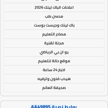
اعلانات الباك لينك 2026
مدسن طب
باك لينك وجيست بوست
مصادر التعليم
مجلة تقنية
يو ان بي الرياضي
موقع حالة للتعليم
اخبار 24 ساعة
هيدب فنون وترفيه
صحيفة العالم
روابط نصية AA49895