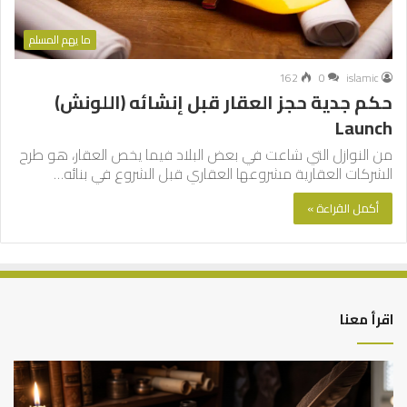
ما يهم المسلم
162
0
islamic
حكم جدية حجز العقار قبل إنشائه (اللونش)
Launch
من النوازل التي شاعت في بعض البلاد فيما يخص العقار، هو طرح
الشركات العقارية مشروعها العقاري قبل الشروع في بنائه…
أكمل القراءة »
اقرأ معنا
العلاقة
الر
العلمية
الت