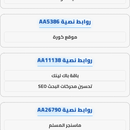
روابط نصية AA5386
موقع كورة
روابط نصية AA11138
باقة باك لينك
تحسين محركات البحث SEO
روابط نصية AA26790
ماسنجر المسلم