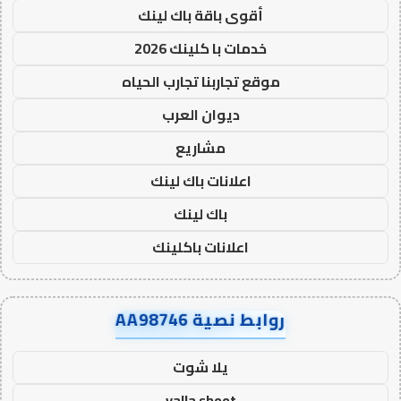
أقوى باقة باك لينك
خدمات با كلينك 2026
موقع تجاربنا تجارب الحياه
ديوان العرب
مشاريع
اعلانات باك لينك
باك لينك
اعلانات باكلينك
روابط نصية AA98746
يلا شوت
yalla shoot