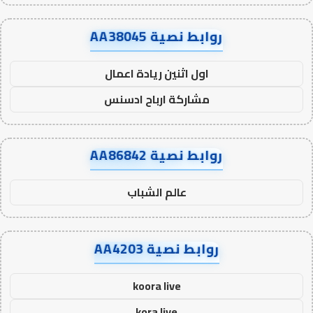
روابط نصية AA38045
اول اثنين ريادة اعمال
مشاركة ارباح ادسنس
روابط نصية AA86842
عالم الشباب
روابط نصية AA4203
koora live
kora live