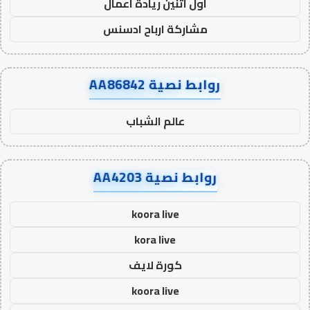
اول اثنين ريادة اعمال
مشاركة ارباح ادسنس
روابط نصية AA86842
عالم الشباب
روابط نصية AA4203
koora live
kora live
كورة لايف
koora live