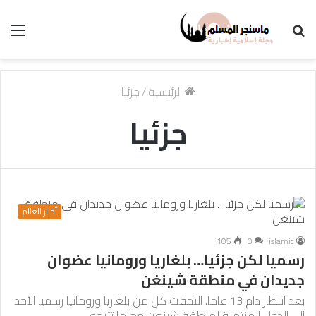
بحث
الق
عن
الرئيسية
/
جزئيا
جزئيا
أخبار العالم
105
0
islamic
رسميا لكن جزئيا… بلغاريا ورومانيا عضوان
جديدان في منطقة شينغن
بعد انتظار دام 13 عاما، التحقت كل من بلغاريا ورومانيا رسميا الأحد
إلى الدول المنتمية لمنطقة شينغن مع ما تتيحه…