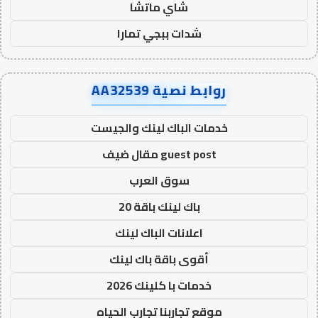
شاي ماتشا
شدات ببجي تمارا
روابط نصية AA32539
خدمات الباك لينك والجيست
guest post مقال ضيف
سوق العرب
باك لينك باقة 20
اعلانات الباك لينك
أقوى باقة باك لينك
خدمات با كلينك 2026
موقع تجاربنا تجارب الحياه