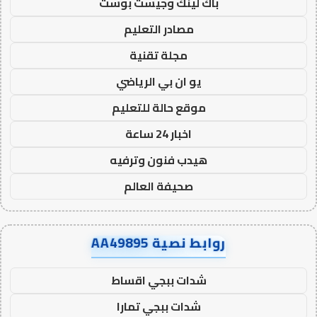
باك لينك وجيست بوست
مصادر التعليم
مجلة تقنية
يو ان بي الرياضي
موقع حالة للتعليم
اخبار 24 ساعة
هيدب فنون وترفيه
صحيفة العالم
روابط نصية AA49895
شدات ببجي اقساط
شدات ببجي تمارا