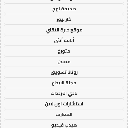
صحيفة نهج
كار نيوز
موقع خبرة التقني
أناقة أنثى
متورخ
مدسن
روتانا تسويق
مجلة الابداع
نادي الترددات
استشارات اون لاين
المعارف
هيدب فيديو