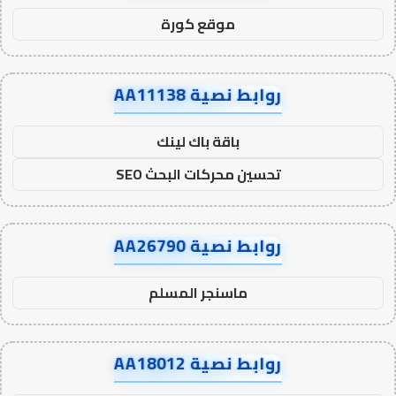
موقع كورة
روابط نصية AA11138
باقة باك لينك
تحسين محركات البحث SEO
روابط نصية AA26790
ماسنجر المسلم
روابط نصية AA18012