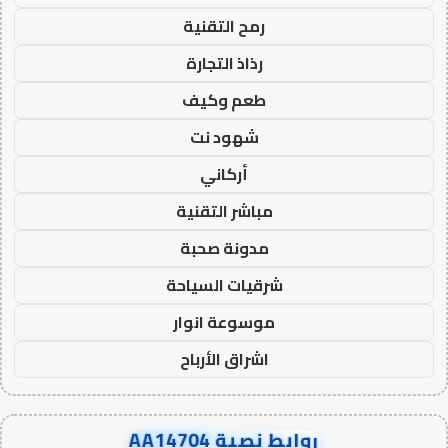
رمح التقنية
رذاذ التجارة
طعم وكيف
شهود نت
أركاني
مباشر التقنية
مدونة صحبة
شرقيات السياحة
موسوعة انوار
اشراق الأرباح
روابط نصية AA14704