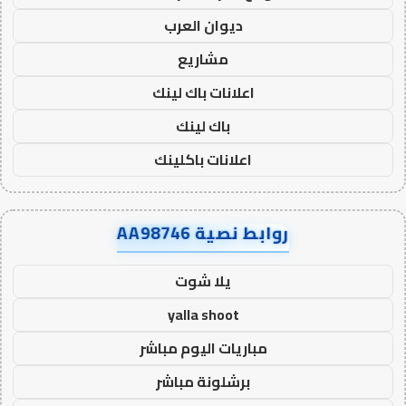
ديوان العرب
مشاريع
اعلانات باك لينك
باك لينك
اعلانات باكلينك
روابط نصية AA98746
يلا شوت
yalla shoot
مباريات اليوم مباشر
برشلونة مباشر