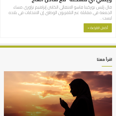
قال رئيس بوركينا فاسو الانتقالي الكابتن إبراهيم تراوري مساء
الجمعة في مقابلة عبر التلفزيون الوطني إن الانتخابات في بلاده
ليست…
أكمل القراءة »
اقرأ معنا
كيف
أه
تشكل
أسب
العبادات
عد
شخصية
است
الإنسان؟
الد