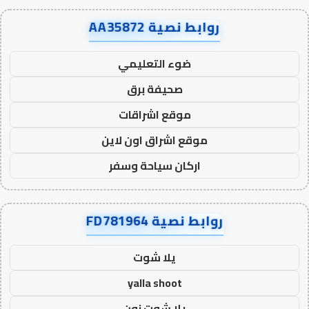
روابط نصية AA35872
ضوء التعليمي
صحيفة برق
موقع اشراقات
موقع اشراق اون لاين
اركان سياحة وسفر
روابط نصية FD781964
يلا شوت
yalla shoot
يلا شوت زون