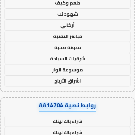
طعم وكيف
شهود نت
أركاني
مباشر التقنية
مدونة صحبة
شرقيات السياحة
موسوعة انوار
اشراق الأرباح
روابط نصية AA14704
شراء باك لينك
شراء باك لينك