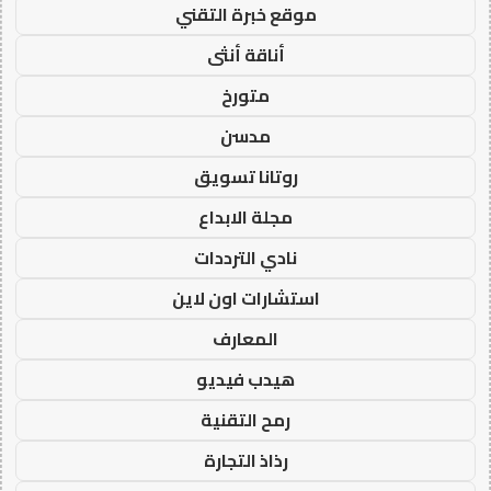
موقع خبرة التقني
أناقة أنثى
متورخ
مدسن
روتانا تسويق
مجلة الابداع
نادي الترددات
استشارات اون لاين
المعارف
هيدب فيديو
رمح التقنية
رذاذ التجارة