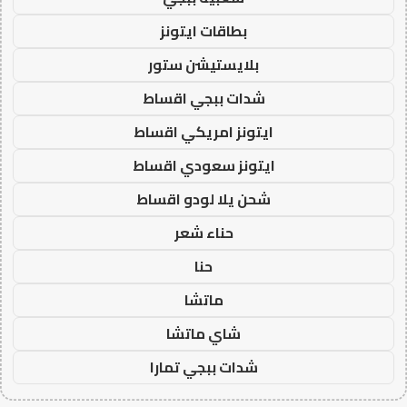
بطاقات ايتونز
بلايستيشن ستور
شدات ببجي اقساط
ايتونز امريكي اقساط
ايتونز سعودي اقساط
شحن يلا لودو اقساط
حناء شعر
حنا
ماتشا
شاي ماتشا
شدات ببجي تمارا