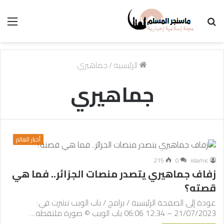
بحث
الق
عن
الرئيسية
/
جماهيري
جماهيري
أخبار العالم
215
0
islamic
زفاف جماهيري يتصدر منصات الجزائر.. فما هي
قصته؟
عودة إلى الصفحة الرئيسية / برامج / باب الويب نشرت في:
21/07/2023 – 12:34 06:06 باب الويب © صورة ملتقطة…