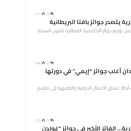
117
0
ية يتصدر جوائز بافتا البريطانية
 توزيع جوائز الأكاديمية البريطانية لفنون السينما
134
0
 أغلب جوائز “إيمي” في دورتها
ر عشاق الأعمال الدرامية والترفيهية إلى مراسم
123
0
ية… الفائز الأكبر في جوائز “غولدن