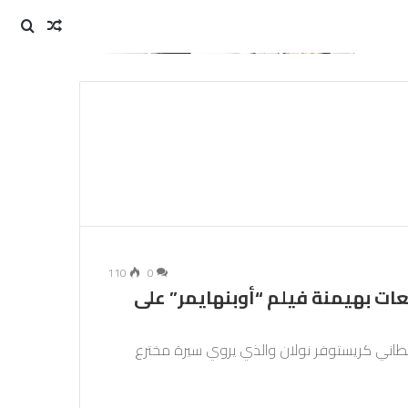
مقال
بحث
عن
عشوائي
110
0
عات بهيمنة فيلم “أوبنهايمر” على
بريطاني كريستوفر نولان والذي يروي سيرة مخترع