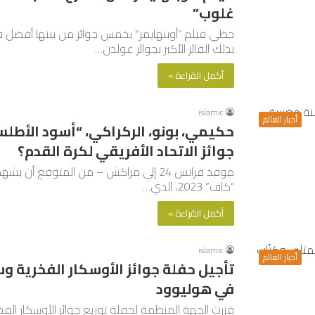
غلوب”
حظي فيلم “أوبنهايمر” بخمس جوائز من بينها أفضل ف
بذلك الفائز الأكبر بجوائز غولدن…
أكمل القراءة »
islamic
أخبار العالم
حكيمي، بونو، الركراكي، “أسود الأطلس
جوائز الاتحاد الأفريقي لكرة القدم؟
موفد فرانس 24 إلى مراكش – من المتوقع أن
“كاف” 2023، الذي…
أكمل القراءة »
islamic
أخبار العالم
تأجيل حفلة جوائز الأوسكار الفخرية و
في هوليوود
قررت الجهة المنظمة لحفلة توزيع جوائز الأوسكار الفخر