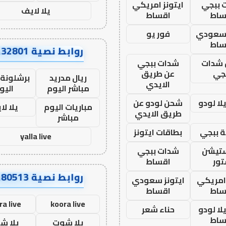
 ببجي
ايتونز امريكي
يلا لايف
ساط
اقساط
 سعودي
فور يو
ساط
روابط نصية AA32801
شدات
شدات ببجي
جي
عن طريق
ريال مدريد
برشلونة 
الايدي
مباشر اليوم
اليو
ا لودو
شحن لودو عن
مباريات اليوم
يلا لا
طريق الايدي
مباشر
 ببجي
بطاقات ايتونز
yalla live
ستيشن
شدات ببجي
ور
اقساط
روابط نصية AA80513
 امريكي
ايتونز سعودي
ساط
اقساط
ra live
koora live
ا لودو
حناء شعر
ساط
يلا شوت
يلا ش