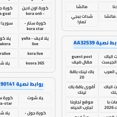
نا
ماتشا
كورة اون لاين
كورة ج
a goal
- kora onli
ماتشا
شدات ببجي
تمارا
كورة ستار -
سوريا 
kora star
يلا لايف - yalla
يلا كور
ط نصية AA32539
lakora
live
ralive
kora live
 الباك
guest post
الجيست
مقال ضيف
koora 365
يلا ش
العرب
باك لينك باقة
20
روابط نصية AA90141
ت الباك
أقوى باقة باك
نك
لينك
يلا شوت
كورة ست
ت با
موقع تجاربنا
a-star
20
تجارب الحياه
كورة جول -
يلا ش