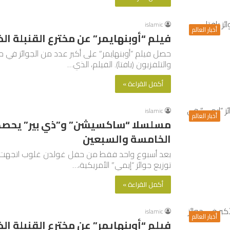
islamic
أخبار العالم
فيلم “أوبنهايمر” عن مخترع القنبلة الذر
حصل فيلم “أوبنهايمر” على أكبر عدد من الجوائز في حفل
والتلفزيون (بافتا). الفيلم، الذي…
أكمل القراءة »
islamic
أخبار العالم
مسلسلا “ساكسيشن” و”ذي بير” يحصدان
الخامسة والسبعين
بعد أسبوع واحد فقط من حفل غولدن غلوب اتجهت أنظا
توزيع جوائز “إيمي” الأمريكية،…
أكمل القراءة »
islamic
أخبار العالم
فيلم “أوبنهايمر” عن مخترع القنبلة الذر