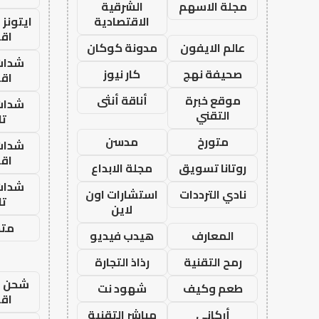
مجلة الاسهم
الشرقية
الاقتصادية
ايتونز
اق
عالم الايفون
مدونة كوكان
شدات
صحيفة نهج
كار نيوز
اق
موقع خبرة
أناقة أنثى
شدات
التقني
تا
متورخ
مدسن
شدات
اق
روتانا تسويق
مجلة الابداع
شدات
نادي الترددات
استشارات اون
تا
لاين
متجر
المعارف
هيدب فيديو
رمح التقنية
رذاذ التجارة
شحن يل
طعم وكيف
شهود نت
اق
أركاني
مباشر التقنية