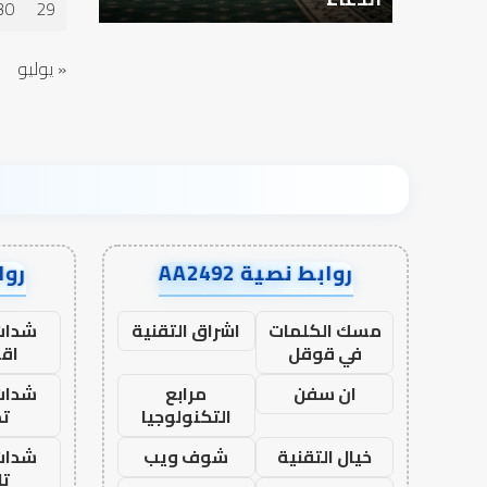
30
29
أدب
الخلاف
« يوليو
روابط نصية AA2492
رواب
مسك الكلمات
اشراق التقنية
شدات
في قوقل
اق
ان سفن
مرابع
شدات
التكنولوجيا
تم
خيال التقنية
شوف ويب
شدات
تا