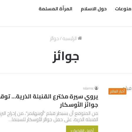
منوعات
حول الاسلام
المرأة المسلمة
الرئيسية
/
جوائز
جوائز
islamic
أخبار العالم
يروي سيرة مخترع القنبلة الذرية… توق
جوائز الأوسكار
من المتوقع أن يسيطر فيلم “أوبنهايمر”، من إخراج ال
القنبلة الذرية، على حفل جوائز الأوسكار للسينما…
أكمل القراءة »