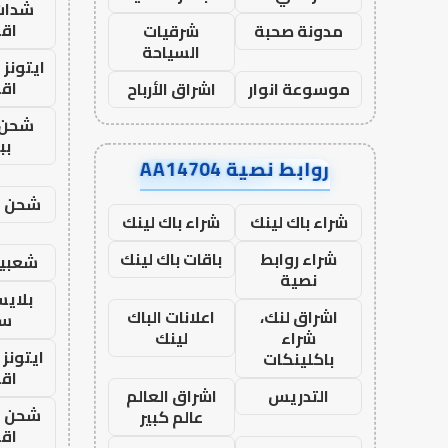
شدات
اق
مدونة صحبة
شرقيات
السياحة
ايتونز
اق
موسوعة انوار
اشراق الأرباح
شحن 
بب
روابط نصية AA14704
شحن يل
شراء باك لينك
شراء باك لينك
شراء روابط
باقات باك لينك
شعبية
نصية
بلاي
اشراق لنك،
اعلانات الباك
ست
شراء
لينك
ايتونز
باكلينكات
اق
التدريس
اشراق العالم
شحن يل
عالم كبير
اق