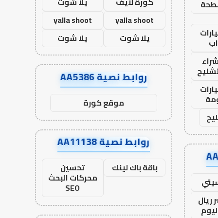
كورة لايف
يلا شوت
طحة
yalla shoot
yalla shoot
ارات
يلا شوت
يلا شوت
ب
راء
تشليح
روابط نصية AA5386
ارات
مة
موقع كورة
يح
روابط نصية AA11138
باقة باك لينك
تحسين
محركات البحث
يتي
SEO
 ريال
ليوم