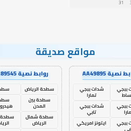
31
المدرسة
إلى
نجاح؟
مواقع صديقة
ط نصية AA49895
روابط نصية AA89545
 ببجي
شدات ببجي
سطحة الرياض
سطح
ساط
تمارا
سطحة بين
سطح
 ببجي
شدات ببجي
المدن
هيدرو
ارا
تابي
سطحة شمال
سطحة 
 ببجي
ايتونز امريكي
الرياض
الري
بي