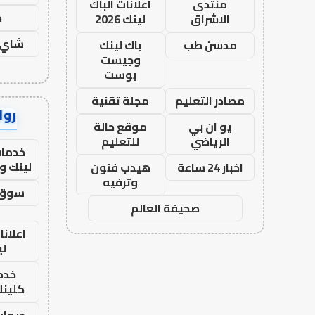
منتدى
اعلانات الباك
ح
الاشراق
لينك 2026
شاي 
مدسن طب
باك لينك
وجيست
بوست
مصادر التعليم
مجلة تقنية
رواب
يو ان بي
موقع حالة
الرياضي
للتعليم
خدمات
لينك و
اخبار 24 ساعة
هيدب فنون
وترفيه
سوق 
صحيفة العالم
اعلانا
لي
خدما
كلينك 26