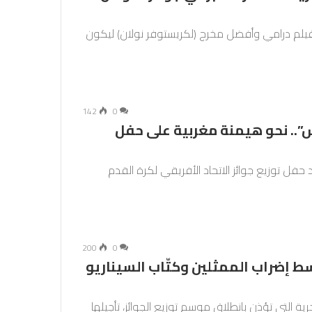
يلم درامي وأفضل مخرج (لكريستوفر نولان) ليكون
142
0
”.. نحو هيمنة مغربية على حفل
 يشهد حفل توزيع جوائز الاتحاد الأفريقي لكرة القدم
200
0
سط إضراب الممثلين وكتّاب السيناريو
ية التي تؤذن بانطلاق موسم توزيع الجوائز، تأجيلها