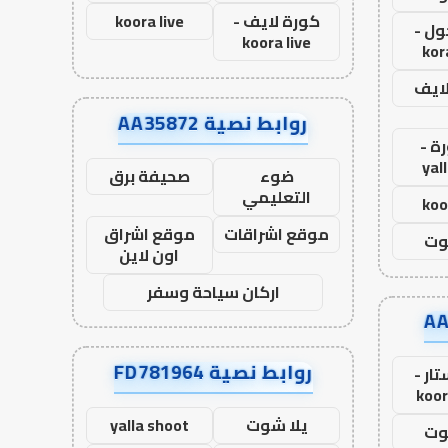
كورة لايف -
koora live
ول -
koora live
kor
لايف
روابط نصية AA35872
ة -
yal
ضوء
صحيفة برق
التعليمي
koo
موقع اشراقات
موقع اشراق
وت
اون لاين
اركان سياحة وسفر
روابط نصية FD781964
ار -
koor
يلا شوت
yalla shoot
وت