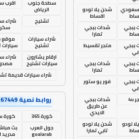
سطحة جنوب
اقرب س
 سعودي
شحن يلا لودو
الرياض
ساط
اقساط
تشليح
شراء سي
 ببجي
شدات ببجي
سكرا
ساط
تمارا
شراء سيارات
موقع ش
 ببجي
متجر تقسيط
تشليح
سيارات 
بي
ارقام يشترون
شراء سي
 ببجي
شدات ببجي
سيارات تشليح
مصدو
ساط
تمارا
شراء سيارات قديمة تشل
 ببجي
فور يو ستور
بي
روابط نصية AA67449
 4u
شدات ببجي
عن طريق
الايدي
كورة 365
كورة س
ا لودو
شحن يلا لودو
جول العرب
بث مباشر
ساط
تابي تمارا
goalarab
مدريد ا