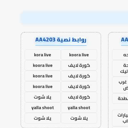
روابط نصية AA4203
ه
koora live
kora live
ة
كورة لايف
koora live
ليك
كورة لايف
koora live
غرب
كورة لايف
koora live
اض
كورة لايف
يلا شوت
طحة
yalla shoot
yalla shoot
ارات
يلا شوت
يلا شوت
ب