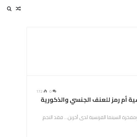
مقال
بحث
عن
عشوائي
172
0
سية أم رمز للعنف الجنسي والذكورية
مفخرة السينما الفرنسية لدى آخرين… فقد النجم