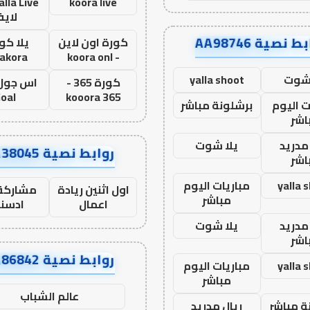
koora live
لاي
ط نصية AA98746
كورة اون لاين
يلا كور
lakora
- koora onl
 شوت
yalla shoot
كورة 365 -
oal
kooora 365
ت اليوم
برشلونة مباشر
اشر
مدريد
يلا شوت
روابط نصية AA38045
اشر
yalla 
مباريات اليوم
اول اثنين ريادة
مشاركة 
مباشر
اعمال
ادسن
مدريد
يلا شوت
اشر
روابط نصية AA86842
yalla 
مباريات اليوم
مباشر
عالم الشباب
ة مباشر
ريال مدريد