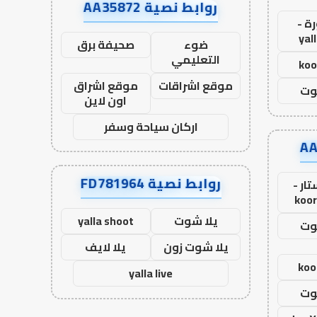
روابط نصية AA35872
ة -
yal
ضوء
صحيفة برق
التعليمي
koo
موقع اشراقات
موقع اشراق
وت
اون لاين
اركان سياحة وسفر
روابط نصية FD781964
ار -
koor
يلا شوت
yalla shoot
وت
يلا شوت زون
يلا لايف
koo
yalla live
وت