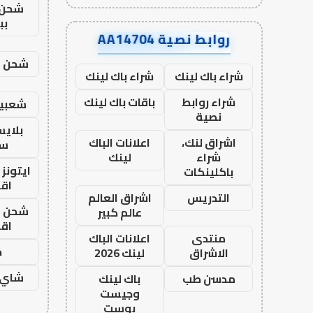
شحن 
بب
روابط نصية AA14704
شحن يل
شراء باك لينك
شراء باك لينك
شراء روابط
باقات باك لينك
شعبية
نصية
بلاي
اشراق لنك،
اعلانات الباك
ست
شراء
لينك
ايتونز
باكلينكات
اق
التدريس
اشراق العالم
شحن يل
عالم كبير
اق
منتدى
اعلانات الباك
ح
الاشراق
لينك 2026
شاي 
مدسن طب
باك لينك
وجيست
بوست