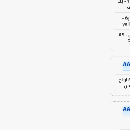
Yalla Live - يلا
ف
ة -
yal
اس جول - AS
G
ارباح
س