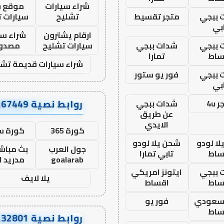
شراء سيارات
موقع ش
 ببجي
متجر تقسيط
تشليح
سيارات 
بي
ارقام يشترون
شراء سي
 ببجي
شدات ببجي
سيارات تشليح
مصدو
ساط
تمارا
شراء سيارات قديمة تشل
 ببجي
فور يو ستور
بي
روابط نصية AA67449
 4u
شدات ببجي
عن طريق
الايدي
كورة 365
كورة س
ا لودو
شحن يلا لودو
جول العرب
بث مباشر
ساط
تابي تمارا
goalarab
مدريد ا
 ببجي
ايتونز امريكي
يلا لايف
ساط
اقساط
 سعودي
فور يو
ساط
روابط نصية AA32801