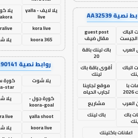
يلا لايف - yalla
يلا كور
ط نصية AA32539
lakora
live
ralive
kora live
 الباك
guest post
الجيست
مقال ضيف
koora 365
يلا ش
العرب
باك لينك باقة
20
روابط نصية AA90141
ت الباك
أقوى باقة باك
نك
لينك
يلا شوت
كورة ست
ت با
موقع تجاربنا
a-star
20
تجارب الحياه
كورة جول -
يلا ش
 العرب
مشاريع
koora-goal
ات باك
باك لينك
ra live
yalla shoot
نك
koora live
يلا ش
اعلانات باكلينك