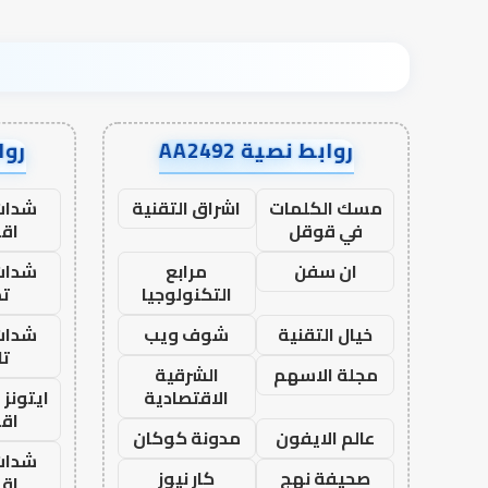
روابط نصية AA2492
رواب
مسك الكلمات
اشراق التقنية
شدات
في قوقل
اق
ان سفن
مرابع
شدات
التكنولوجيا
تم
خيال التقنية
شوف ويب
شدات
تا
مجلة الاسهم
الشرقية
الاقتصادية
ايتونز
اق
عالم الايفون
مدونة كوكان
شدات
صحيفة نهج
كار نيوز
اق