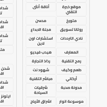
موقع خبرة
أناقة أنثى
شدات
التقني
تا
متورخ
مدسن
شدات
اق
روتانا تسويق
مجلة الابداع
شدات
نادي الترددات
استشارات اون
تا
لاين
متجر
المعارف
هيدب فيديو
رمح التقنية
رذاذ التجارة
شحن يل
طعم وكيف
شهود نت
اق
أركاني
مباشر التقنية
شدات
اق
مدونة صحبة
شرقيات
السياحة
ايتونز
اق
موسوعة انوار
اشراق الأرباح