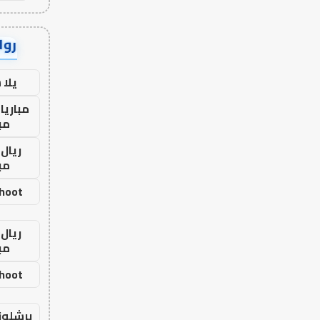
رواب
يلا
مباريا
مب
ريال 
مب
shoot
ريال 
مب
shoot
برشلون