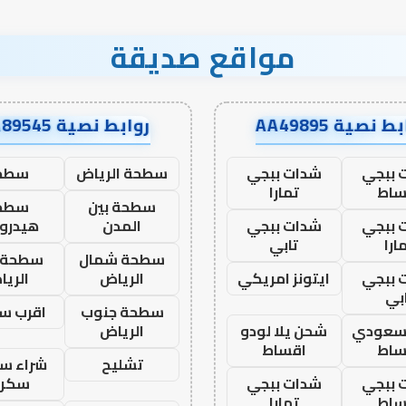
مواقع صديقة
ط نصية AA49895
روابط نصية AA89545
 ببجي
شدات ببجي
سطحة الرياض
سطح
ساط
تمارا
سطحة بين
سطح
 ببجي
شدات ببجي
المدن
هيدرو
ارا
تابي
سطحة شمال
سطحة 
 ببجي
ايتونز امريكي
الرياض
الري
بي
سطحة جنوب
اقرب س
 سعودي
شحن يلا لودو
الرياض
ساط
اقساط
تشليح
شراء سي
 ببجي
شدات ببجي
سكرا
ساط
تمارا