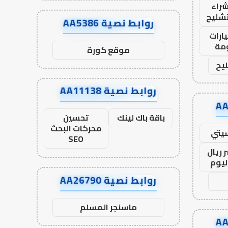
راء
تشليح
روابط نصية AA5386
ارات
مة
موقع كورة
يح
روابط نصية AA11138
باقة باك لينك
تحسين
محركات البحث
يتي
SEO
 ريال
ليوم
روابط نصية AA26790
ماسنجر المسلم