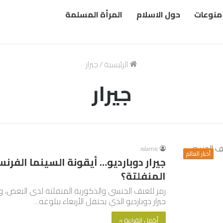
منوعات
حول الاسلام
المرأة المسلمة
الرئيسية
/
جيرار
جيرار
islamic
أخبار العالم
جيرار دوبارديو… أيقونة السينما الفرن
المنفلتة؟
رمز للعنف الجنسي والذكورية المنفلتة لدى البعض، و
جيرار دوبارديو الذي يحتفل الأربعاء ببلوغه…
أكمل القراءة »