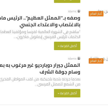
islamic
أخبار العالم
وصفه بـ”الممثل العظيم”.. الرئيس ماكر
بالاغتصاب والاعتداء الجنسي
“ساهم في الشهرة العالمية لفرنسا ومؤلفينا العظماء و
الكلمات للرئيس الفرنسي إيمانويل ماكرون،…
أكمل القراءة »
islamic
أخبار العالم
الممثل جيرار دوبارديو غير مرغوب به 
وسام جوقة الشرف
بعدما جردته بلدية بلجيكية من لقب المواطن الفخري، ق
من الشمع للممثل الفرنسي…
أكمل القراءة »