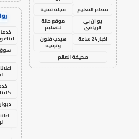
مصادر التعليم
مجلة تقنية
رواب
يو ان بي
موقع حالة
الرياضي
للتعليم
خدمات
لينك و
اخبار 24 ساعة
هيدب فنون
وترفيه
سوق 
صحيفة العالم
اعلانا
لي
خدما
كلينك 26
ديوان
اعلان
لي