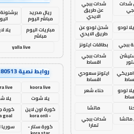
شدات
شدات ببجي
جي
عن طريق
ريال مدريد
برشلونة 
الايدي
مباشر اليوم
اليو
ا لودو
شحن لودو عن
مباريات اليوم
يلا لا
طريق الايدي
مباشر
 ببجي
بطاقات ايتونز
yalla live
ستيشن
شدات ببجي
ور
اقساط
روابط نصية AA80513
 امريكي
ايتونز سعودي
ساط
اقساط
ra live
koora live
ا لودو
حناء شعر
ساط
يلا شوت
يلا ش
نا
ماتشا
كورة اون لاين
كورة ج
a goal
- kora onli
ماتشا
شدات ببجي
تمارا
كورة ستار -
سوريا 
kora star