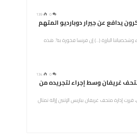
139
0
ون يدافع عن جيرار دوبارديو المتهم
شخصياتنا البارزة (…) إن فرنسا فخورة به”. هذه
134
0
بمتحف غريفان وسط إجراء لتجريده من
ررت إدارة متحف غريفان بباريس الإثنين إزالة تمثال