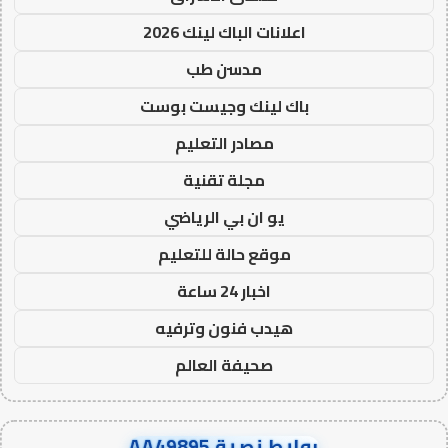
اعلانات الباك لينك 2026
مدسن طب
باك لينك وجيست بوست
مصادر التعليم
مجلة تقنية
يو ان بي الرياضي
موقع حالة للتعليم
اخبار 24 ساعة
هيدب فنون وترفيه
صحيفة العالم
روابط نصية AA49895