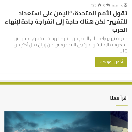
195
0
islamic
تقول الأمم المتحدة: “اليمن على استعداد
للتغيير” لكن هناك حاجة إلى انفراجة جادة لإنهاء
الحرب
مدينة نيويورك: على الرغم من انتهاء الهدنة المتفق عليها بين
الحكومة اليمنية والحوثيين المدعومين من إيران قبل أكثر من
10…
أكمل القراءة »
اقرأ معنا
التوازن
كي
بين
تش
عمل
الع