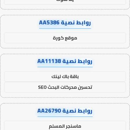
روابط نصية AA5386
موقع كورة
روابط نصية AA11138
باقة باك لينك
تحسين محركات البحث SEO
روابط نصية AA26790
ماسنجر المسلم