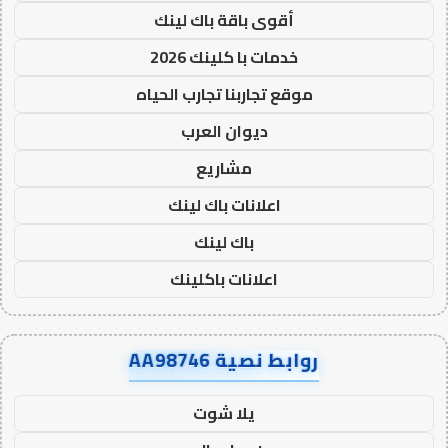
أقوى باقة باك لينك
خدمات با كلينك 2026
موقع تجاربنا تجارب الحياه
ديوان العرب
مشاريع
اعلانات باك لينك
باك لينك
اعلانات باكلينك
روابط نصية AA98746
يلا شوت