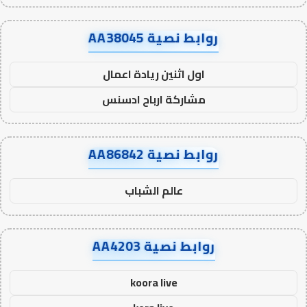
روابط نصية AA38045
اول اثنين ريادة اعمال
مشاركة ارباح ادسنس
روابط نصية AA86842
عالم الشباب
روابط نصية AA4203
koora live