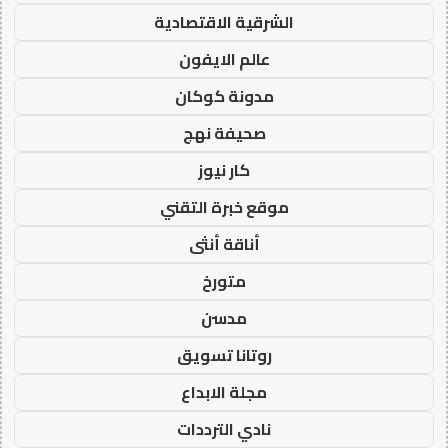
الشرقية الاقتصادية
عالم الايفون
مدونة كوكان
صحيفة نهج
كار نيوز
موقع خبرة التقني
أناقة أنثى
متورخ
مدسن
روتانا تسويق
مجلة الابداع
نادي الترددات