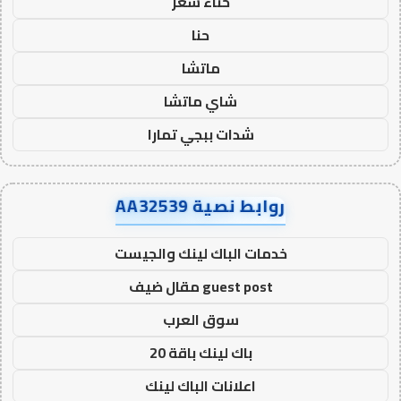
حناء شعر
حنا
ماتشا
شاي ماتشا
شدات ببجي تمارا
روابط نصية AA32539
خدمات الباك لينك والجيست
guest post مقال ضيف
سوق العرب
باك لينك باقة 20
اعلانات الباك لينك