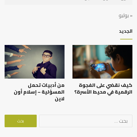
« يوليو
الجديد
كيف نقضي على الفجوة
من أدبيات تحمل
الرقمية في محيط الأسرة؟
المسؤلية – إسلام أون
لاين
البحث
عن: