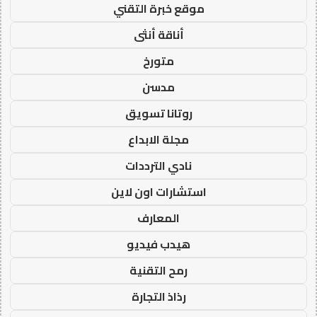
موقع خبرة التقني
أناقة أنثى
متورخ
مدسن
روتانا تسويق
مجلة الابداع
نادي الترددات
استشارات اون لاين
المعارف
هيدب فيديو
رمح التقنية
رذاذ التجارة