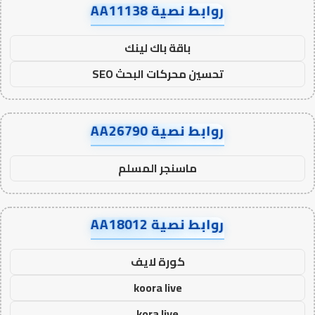
روابط نصية AA11138
باقة باك لينك
تحسين محركات البحث SEO
روابط نصية AA26790
ماسنجر المسلم
روابط نصية AA18012
كورة لايف
koora live
kora live