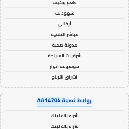
طعم وكيف
شهود نت
أركاني
مباشر التقنية
مدونة صحبة
شرقيات السياحة
موسوعة انوار
اشراق الأرباح
روابط نصية AA14704
شراء باك لينك
شراء باك لينك