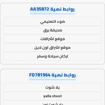
روابط نصية AA35872
ضوء التعليمي
صحيفة برق
موقع اشراقات
موقع اشراق اون لاين
اركان سياحة وسفر
روابط نصية FD781964
يلا شوت
yalla shoot
يلا شوت زون