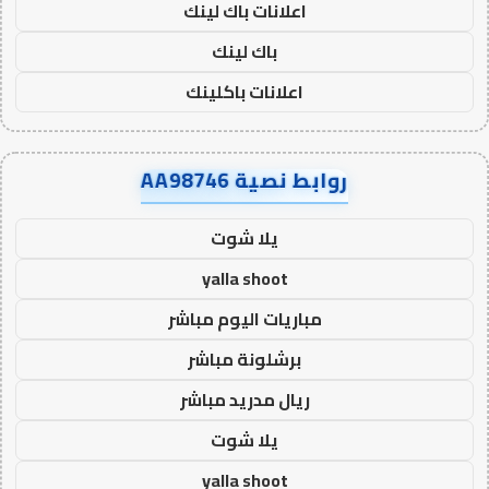
اعلانات باك لينك
باك لينك
اعلانات باكلينك
روابط نصية AA98746
يلا شوت
yalla shoot
مباريات اليوم مباشر
برشلونة مباشر
ريال مدريد مباشر
يلا شوت
yalla shoot