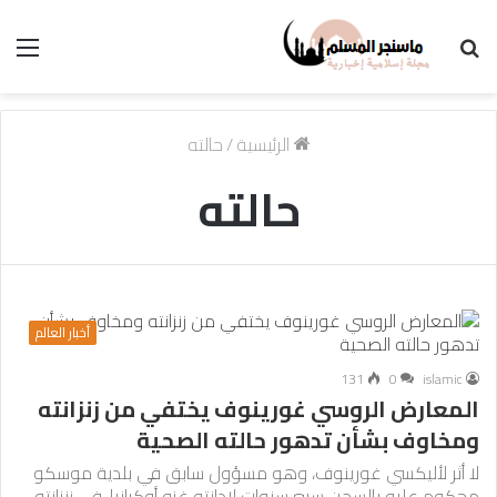
بحث
الق
عن
الرئيسية
/
حالته
حالته
أخبار العالم
131
0
islamic
المعارض الروسي غورينوف يختفي من زنزانته
ومخاوف بشأن تدهور حالته الصحية
لا أثر لأليكسي غورينوف، وهو مسؤول سابق في بلدية موسكو
محكوم عليه بالسجن سبع سنوات لإدانته غزو أوكرانيا، في زنزانته،…