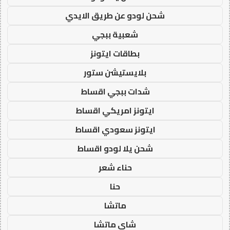
شحن لودو عن طريق الايدي
شعبية ببجي
بطاقات ايتونز
بلايستيشن ستور
شدات ببجي اقساط
ايتونز امريكي اقساط
ايتونز سعودي اقساط
شحن يلا لودو اقساط
حناء شعر
حنا
ماتشا
شاي ماتشا