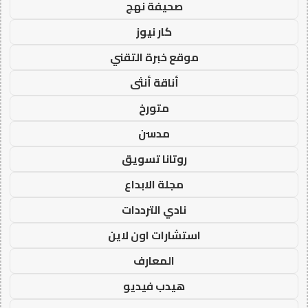
صحيفة نهج
كار نيوز
موقع خبرة التقني
أناقة أنثى
متورخ
مدسن
روتانا تسويق
مجلة الابداع
نادي الترددات
استشارات اون لاين
المعارف
هيدب فيديو