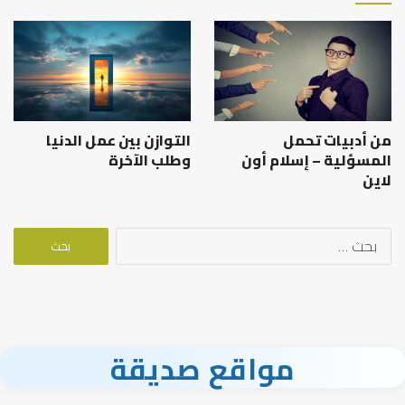
من أدبيات تحمل
التوازن بين عمل الدنيا
المسؤلية – إسلام أون
وطلب الآخرة
لاين
البحث
عن:
مواقع صديقة