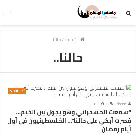
بحث
الق
عن
الرئيسية
/
حالنا..
حالنا..
أخبار العالم
112
0
islamic
“سمعت المسحراتي وهو يجول بين الخيم…
فصرت أبكي على حالنا”… الفلسطينيون في أول
أيام رمضان