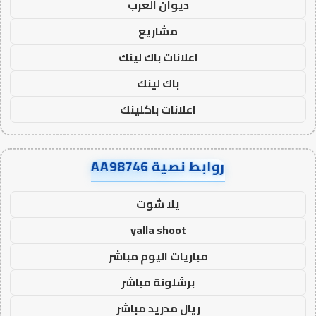
ديوان العرب
مشاريع
اعلانات باك لينك
باك لينك
اعلانات باكلينك
روابط نصية AA98746
يلا شوت
yalla shoot
مباريات اليوم مباشر
برشلونة مباشر
ريال مدريد مباشر