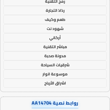
رمح التقنية
رذاذ التجارة
طعم وكيف
شهود نت
أركاني
مباشر التقنية
مدونة صحبة
شرقيات السياحة
موسوعة انوار
اشراق الأرباح
روابط نصية AA14704