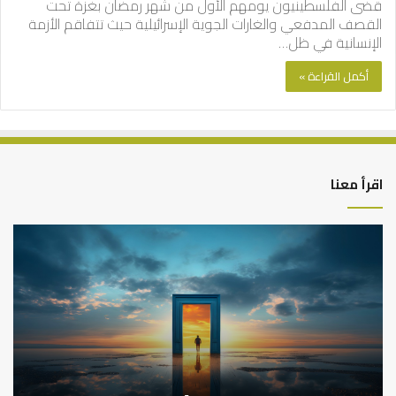
قضى الفلسطينيون يومهم الأول من شهر رمضان بغزة تحت
القصف المدفعي والغارات الجوية الإسرائيلية حيث تتفاقم الأزمة
الإنسانية في ظل…
أكمل القراءة »
اقرأ معنا
كيف
أه
تشكل
أسب
العبادات
عد
شخصية
است
الإنسان؟
الد