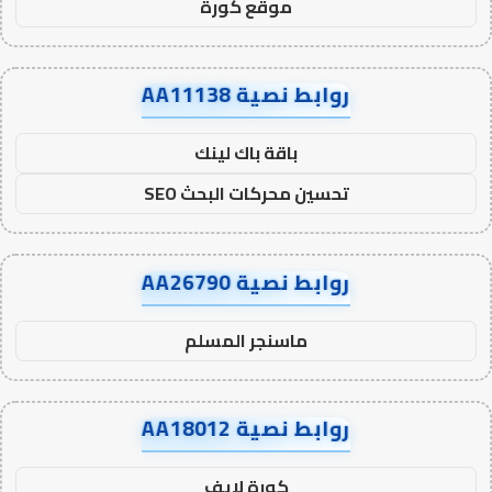
موقع كورة
روابط نصية AA11138
باقة باك لينك
تحسين محركات البحث SEO
روابط نصية AA26790
ماسنجر المسلم
روابط نصية AA18012
كورة لايف