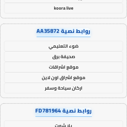
koora live
روابط نصية AA35872
ضوء التعليمي
صحيفة برق
موقع اشراقات
موقع اشراق اون لاين
اركان سياحة وسفر
روابط نصية FD781964
يلا شوت