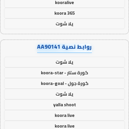
kooralive
koora 365
يلا شوت
روابط نصية AA90141
يلا شوت
كورة ستار - koora-star
كورة جول - koora-goal
يلا شوت
yalla shoot
koora live
koora live