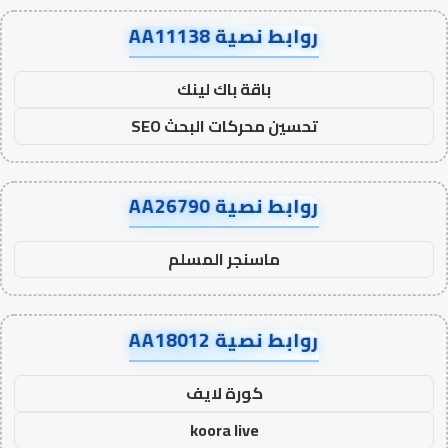
روابط نصية AA11138
باقة باك لينك
تحسين محركات البحث SEO
روابط نصية AA26790
ماسنجر المسلم
روابط نصية AA18012
كورة لايف
koora live