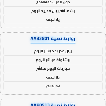
جول العرب goalarab
بث مباشر ريال مدريد اليوم
يلا لايف
روابط نصية AA32801
ريال مدريد مباشر اليوم
برشلونة مباشر اليوم
مباريات اليوم مباشر
يلا لايف
yalla live
روابط نصية AA80513