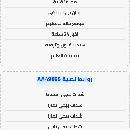
مجلة تقنية
يو ان بي الرياضي
موقع حالة للتعليم
اخبار 24 ساعة
هيدب فنون وترفيه
صحيفة العالم
روابط نصية AA49895
شدات ببجي اقساط
شدات ببجي تمارا
شدات ببجي تمارا
شدات ببجي تابي