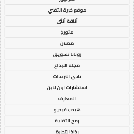
موقع خبرة التقني
أناقة أنثى
متورخ
مدسن
روتانا تسويق
مجلة الابداع
نادي الترددات
استشارات اون لاين
المعارف
هيدب فيديو
رمح التقنية
رذاذ التجارة