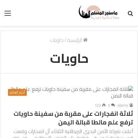
بحث
الق
عن
الرئيسية
/
حاويات
حاويات
أخبار العالم
122
0
islamic
ثلاثة انفجارات على مقربة من سفينة حاويات
ترفع علم مالطا قبالة اليمن
أعلنت شركة الأمن البحري البريطانية الثلاثاء، أن انفجارات وقعت
قرب سفينة شحن في مضيق باب المندب الاستراتيجي، من دون