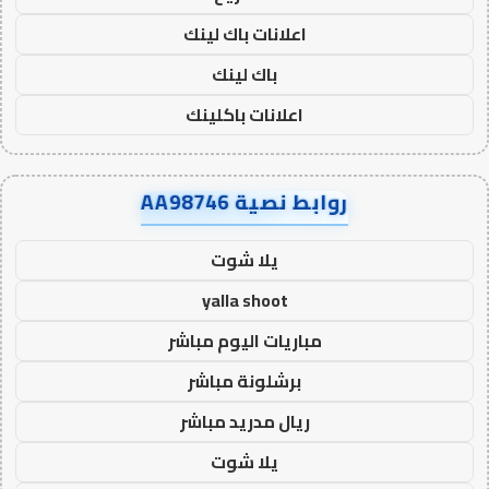
اعلانات باك لينك
باك لينك
اعلانات باكلينك
روابط نصية AA98746
يلا شوت
yalla shoot
مباريات اليوم مباشر
برشلونة مباشر
ريال مدريد مباشر
يلا شوت