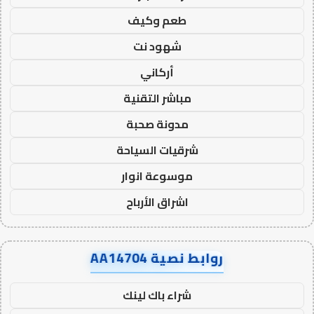
طعم وكيف
شهود نت
أركاني
مباشر التقنية
مدونة صحبة
شرقيات السياحة
موسوعة انوار
اشراق الأرباح
روابط نصية AA14704
شراء باك لينك