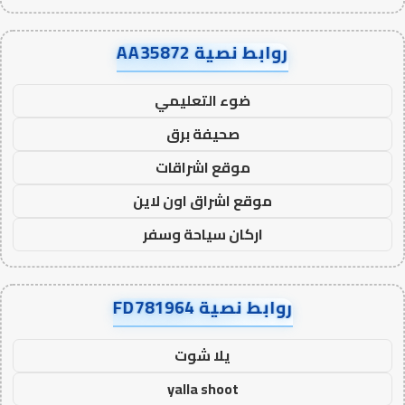
روابط نصية AA35872
ضوء التعليمي
صحيفة برق
موقع اشراقات
موقع اشراق اون لاين
اركان سياحة وسفر
روابط نصية FD781964
يلا شوت
yalla shoot