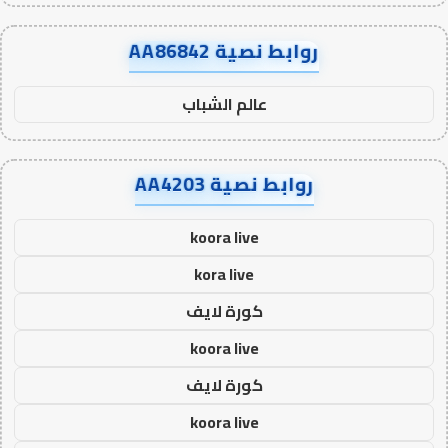
روابط نصية AA86842
عالم الشباب
روابط نصية AA4203
koora live
kora live
كورة لايف
koora live
كورة لايف
koora live