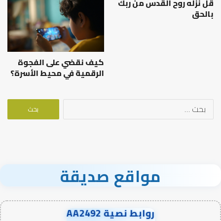
قل نزله روح القدس من ربك
بالحق
كيف نقضي على الفجوة
الرقمية في محيط الأسرة؟
البحث
عن:
مواقع صديقة
روابط نصية AA2492