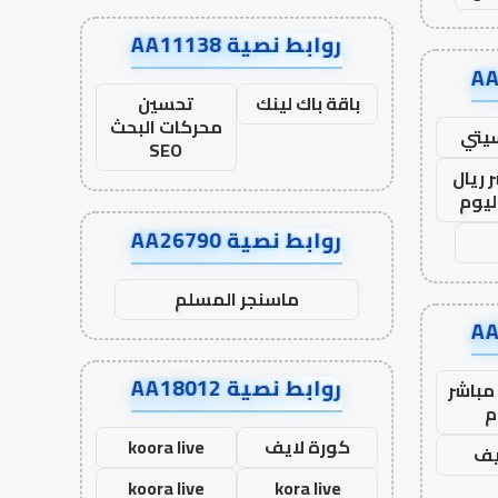
روابط نصية AA11138
باقة باك لينك
تحسين
محركات البحث
يتي
SEO
 ريال
ليوم
روابط نصية AA26790
ماسنجر المسلم
روابط نصية AA18012
مباشر
م
كورة لايف
koora live
يف
koora live
kora live