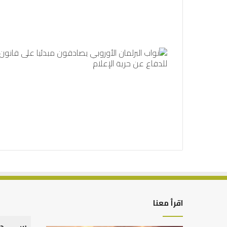
اقرأ معنا
س
د