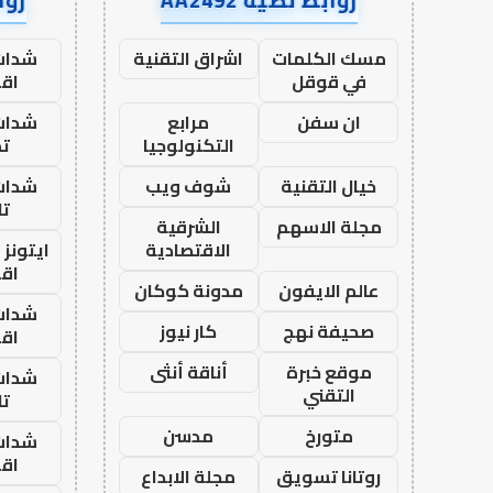
مسك الكلمات
اشراق التقنية
شدات
في قوقل
اق
ان سفن
مرابع
شدات
التكنولوجيا
تم
خيال التقنية
شوف ويب
شدات
تا
مجلة الاسهم
الشرقية
الاقتصادية
ايتونز
اق
عالم الايفون
مدونة كوكان
شدات
صحيفة نهج
كار نيوز
اق
موقع خبرة
أناقة أنثى
شدات
التقني
تا
متورخ
مدسن
شدات
اق
روتانا تسويق
مجلة الابداع