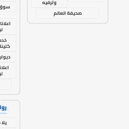
وترفيه
سوق 
صحيفة العالم
اعلانا
لي
خدما
كلينك 26
ديوان
اعلان
لي
رواب
يلا