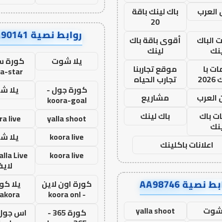
العرب
باك لينك باقة
20
روابط نصية AA90141
ت الباك
أقوى باقة باك
نك
لينك
يلا شوت
كورة ست
ت با
موقع تجاربنا
a-star
20
تجارب الحياه
كورة جول -
يلا ش
 العرب
مشاريع
koora-goal
ات باك
باك لينك
ra live
yalla shoot
نك
koora live
يلا ش
اعلانات باكلينك
koora live
لاي
ط نصية AA98746
كورة اون لاين
يلا كور
lakora
- koora onl
 شوت
yalla shoot
كورة 365 -