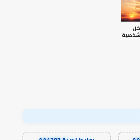
الرصيد
التوازن
التربوي
بين
والطفولة
عمل
المبكرة
الدنيا
كل
..
وطلب
كيف
الآخرة
 شخصية
نترجم
الرصيد التربوي والطفولة
خبرات
المبكرة .. كيف نترجم خبرات ما
التوازن بين عمل الدن
ما
قبل المدرسة إلى نجاح؟
الآخرة
قبل
المدرسة
إلى
نجاح؟
روابط نصية AA4203