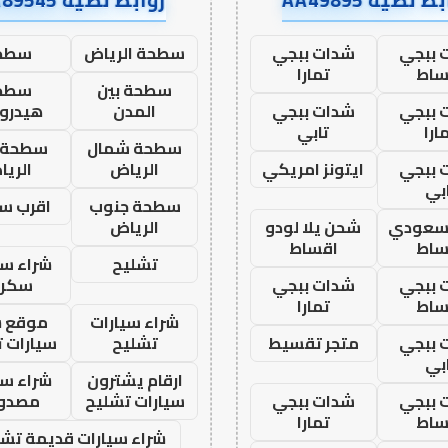
 ببجي
شدات ببجي
سطحة الرياض
سطح
ساط
تمارا
سطحة بين
سطح
 ببجي
شدات ببجي
المدن
هيدرو
ارا
تابي
سطحة شمال
سطحة 
 ببجي
ايتونز امريكي
الرياض
الري
بي
سطحة جنوب
اقرب س
 سعودي
شحن يلا لودو
الرياض
ساط
اقساط
تشليح
شراء سي
 ببجي
شدات ببجي
سكرا
ساط
تمارا
شراء سيارات
موقع ش
 ببجي
متجر تقسيط
تشليح
سيارات 
بي
ارقام يشترون
شراء سي
 ببجي
شدات ببجي
سيارات تشليح
مصدو
ساط
تمارا
شراء سيارات قديمة تشل