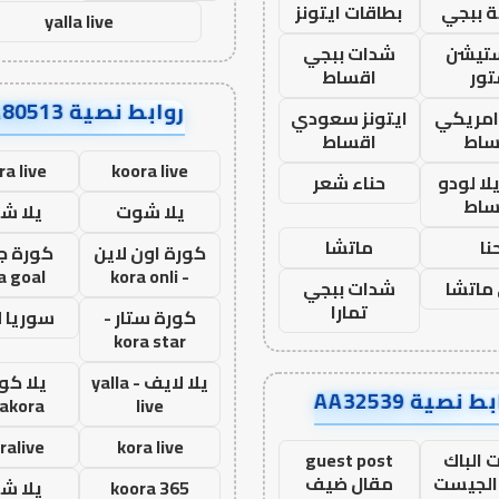
 ببجي
بطاقات ايتونز
yalla live
ستيشن
شدات ببجي
ور
اقساط
روابط نصية AA80513
 امريكي
ايتونز سعودي
ساط
اقساط
ra live
koora live
ا لودو
حناء شعر
ساط
يلا شوت
يلا ش
نا
ماتشا
كورة اون لاين
كورة ج
a goal
- kora onli
ماتشا
شدات ببجي
تمارا
كورة ستار -
سوريا 
kora star
يلا لايف - yalla
يلا كور
ط نصية AA32539
lakora
live
ralive
kora live
 الباك
guest post
الجيست
مقال ضيف
koora 365
يلا ش