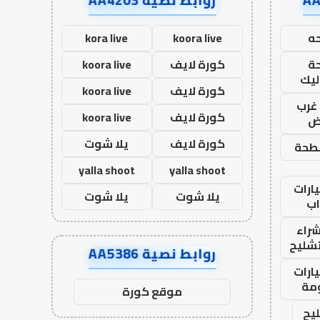
ه
koora live
kora live
ة
كورة لايف
koora live
ليك
كورة لايف
koora live
غرب
كورة لايف
koora live
اض
كورة لايف
يلا شوت
طحة
yalla shoot
yalla shoot
ارات
يلا شوت
يلا شوت
ب
راء
تشليح
روابط نصية AA5386
ارات
مة
موقع كورة
يح