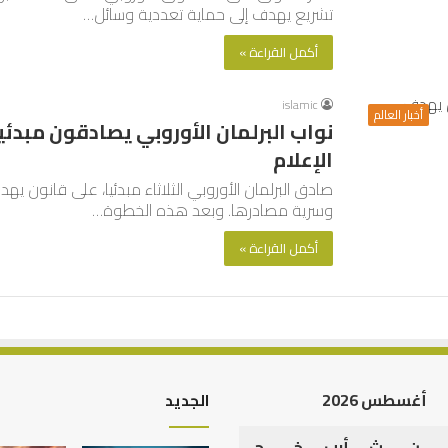
تشريع يهدف إلى حماية تعددية وسائل…
أكمل القراءة »
islamic
أخبار العالم
نواب البرلمان الأوروبي يصادقون مبدئي
الإعلام
صادق البرلمان الأوروبي الثلاثاء مبدئيا، على قانون يه
وسرية مصادرها. وبعد هذه الخطوة…
أكمل القراءة »
أغسطس 2026
الجديد
ن
ث
أرب
خ
ج