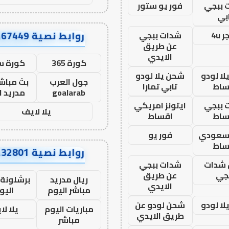
 ببجي
فور يو ستور
بي
روابط نصية AA67449
 4u
شدات ببجي
عن طريق
الايدي
كورة 365
كورة س
ا لودو
شحن يلا لودو
جول العرب
بث مباشر
ساط
تابي تمارا
goalarab
مدريد ا
 ببجي
ايتونز امريكي
يلا لايف
ساط
اقساط
 سعودي
فور يو
ساط
روابط نصية AA32801
شدات
شدات ببجي
جي
عن طريق
ريال مدريد
برشلونة 
الايدي
مباشر اليوم
اليو
ا لودو
شحن لودو عن
مباريات اليوم
يلا لا
طريق الايدي
مباشر