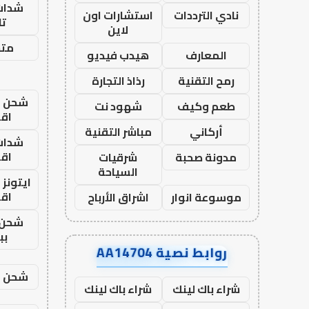
شدات
نادي الترددات
استشارات اون
تا
لاين
متجر
المعارف
هيدب فيديو
رمح التقنية
رذاذ التجارة
شحن يل
طعم وكيف
شهود نت
اق
أركاني
مباشر التقنية
شدات
اق
مدونة صحبة
شرقيات
السياحة
ايتونز
اق
موسوعة انوار
اشراق الأرباح
شحن 
بب
روابط نصية AA14704
شحن يل
شراء باك لينك
شراء باك لينك