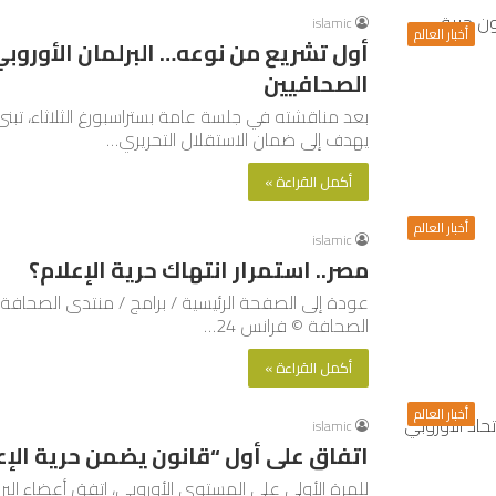
islamic
أخبار العالم
أول تشريع من نوعه… البرلمان الأوروبي
الصحافيين
بعد مناقشته في جلسة عامة بستراسبورغ الثلاثاء، تبنى ال
يهدف إلى ضمان الاستقلال التحريري…
أكمل القراءة »
أخبار العالم
islamic
مصر.. استمرار انتهاك حرية الإعلام؟
الصحافة © فرانس 24…
أكمل القراءة »
أخبار العالم
islamic
اتفاق على أول “قانون يضمن حرية الإعل