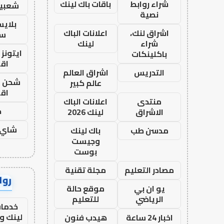
شراء روابط
باقات باك لينك
شعبية
نصية
بلاي
اشراق لنك،
اعلانات الباك
ست
شراء
لينك
ايتونز
باكلينكات
اق
التدريس
اشراق العالم
شحن يل
عالم كبير
اق
منتدى
اعلانات الباك
ح
الاشراق
لينك 2026
شاي 
مدسن طب
باك لينك
وجيست
بوست
مصادر التعليم
مجلة تقنية
رواب
يو ان بي
موقع حالة
الرياضي
للتعليم
خدمات
لينك و
اخبار 24 ساعة
هيدب فنون