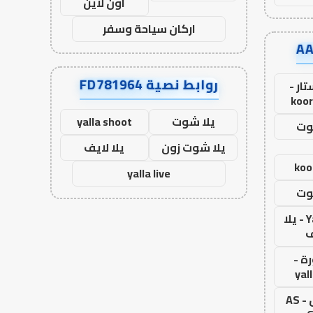
اون لاين
اركان سياحة وسفر
روابط نصية FD781964
ار -
koor
يلا شوت
yalla shoot
وت
يلا شوت زون
يلا لايف
koo
yalla live
وت
Yalla Live - يلا
ف
ة -
yal
اس جول - AS