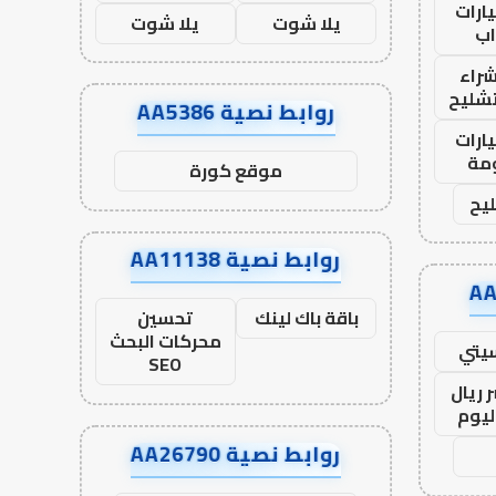
ارات
يلا شوت
يلا شوت
ب
راء
تشليح
روابط نصية AA5386
ارات
مة
موقع كورة
يح
روابط نصية AA11138
باقة باك لينك
تحسين
محركات البحث
يتي
SEO
 ريال
ليوم
روابط نصية AA26790