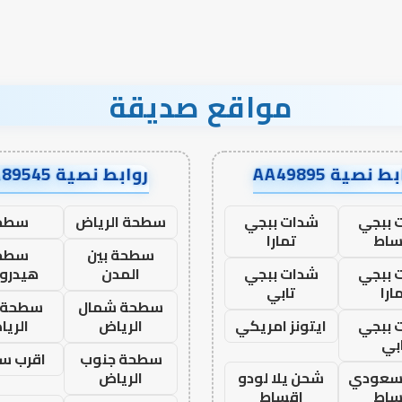
مواقع صديقة
ط نصية AA49895
روابط نصية AA89545
 ببجي
شدات ببجي
سطحة الرياض
سطح
ساط
تمارا
سطحة بين
سطح
 ببجي
شدات ببجي
المدن
هيدرو
ارا
تابي
سطحة شمال
سطحة 
 ببجي
ايتونز امريكي
الرياض
الري
بي
سطحة جنوب
اقرب س
 سعودي
شحن يلا لودو
الرياض
ساط
اقساط