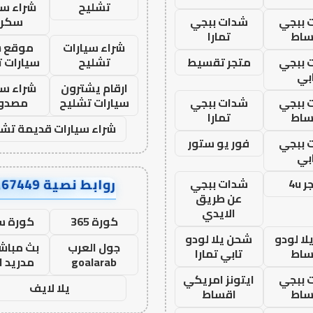
تشليح
شراء سي
 ببجي
شدات ببجي
سكرا
ساط
تمارا
شراء سيارات
موقع ش
 ببجي
متجر تقسيط
تشليح
سيارات 
بي
ارقام يشترون
شراء سي
 ببجي
شدات ببجي
سيارات تشليح
مصدو
ساط
تمارا
شراء سيارات قديمة تشل
 ببجي
فور يو ستور
بي
روابط نصية AA67449
 4u
شدات ببجي
عن طريق
الايدي
كورة 365
كورة س
ا لودو
شحن يلا لودو
جول العرب
بث مباشر
ساط
تابي تمارا
goalarab
مدريد ا
 ببجي
ايتونز امريكي
يلا لايف
ساط
اقساط