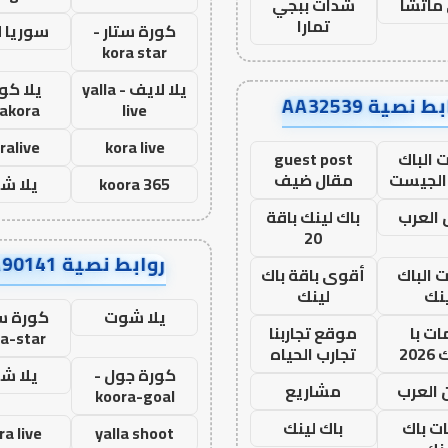
ماتشا
شدات ببجي
تمارا
كورة ستار -
سوريا 
kora star
يلا لايف - yalla
يلا كور
ط نصية AA32539
lakora
live
ralive
kora live
 الباك
guest post
الجيست
مقال ضيف
koora 365
يلا ش
العرب
باك لينك باقة
20
روابط نصية AA90141
ت الباك
أقوى باقة باك
نك
لينك
يلا شوت
كورة ست
ت با
موقع تجاربنا
a-star
20
تجارب الحياه
كورة جول -
يلا ش
 العرب
مشاريع
koora-goal
ات باك
باك لينك
ra live
yalla shoot