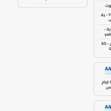
وت
Yalla Live - يلا
ف
ة -
yal
اس جول - AS
G
ارباح
س