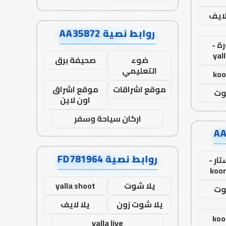
لايف
روابط نصية AA35872
ة -
yal
ضوء
صحيفة برق
التعليمي
koo
موقع اشراقات
موقع اشراق
وت
اون لاين
اركان سياحة وسفر
روابط نصية FD781964
ار -
koor
يلا شوت
yalla shoot
وت
يلا شوت زون
يلا لايف
koo
yalla live