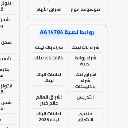
ايتونز
اق
موسوعة انوار
اشراق الأرباح
شحن 
بب
روابط نصية AA14704
شحن يل
شراء باك لينك
شراء باك لينك
شراء روابط
باقات باك لينك
شعبية
نصية
بلاي
اشراق لنك،
اعلانات الباك
ست
شراء
لينك
ايتونز
باكلينكات
اق
التدريس
اشراق العالم
شحن يل
عالم كبير
اق
منتدى
اعلانات الباك
ح
الاشراق
لينك 2026