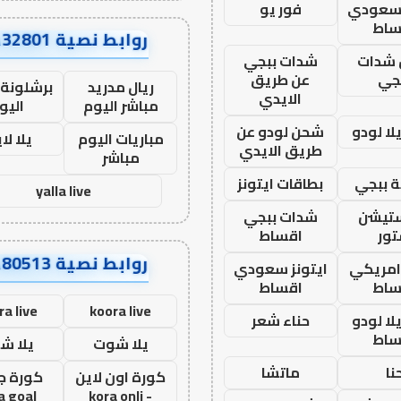
 سعودي
فور يو
ساط
روابط نصية AA32801
شدات
شدات ببجي
جي
عن طريق
ريال مدريد
برشلونة 
الايدي
مباشر اليوم
اليو
ا لودو
شحن لودو عن
مباريات اليوم
يلا لا
طريق الايدي
مباشر
 ببجي
بطاقات ايتونز
yalla live
ستيشن
شدات ببجي
ور
اقساط
روابط نصية AA80513
 امريكي
ايتونز سعودي
ساط
اقساط
ra live
koora live
ا لودو
حناء شعر
ساط
يلا شوت
يلا ش
نا
ماتشا
كورة اون لاين
كورة ج
a goal
- kora onli