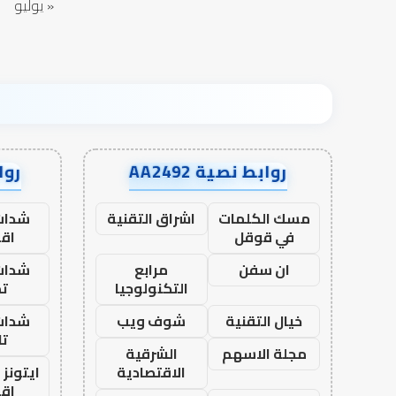
« يوليو
روابط نصية AA2492
رواب
مسك الكلمات
اشراق التقنية
شدات
في قوقل
اق
ان سفن
مرابع
شدات
التكنولوجيا
تم
خيال التقنية
شوف ويب
شدات
تا
مجلة الاسهم
الشرقية
الاقتصادية
ايتونز
اق