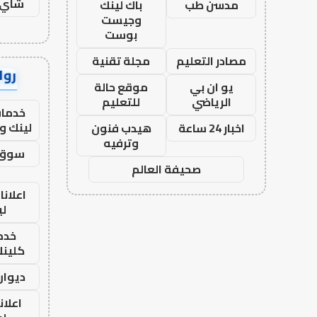
شاي 
مدسن طب
باك لينك
وجيست
بوست
مصادر التعليم
مجلة تقنية
رواب
يو ان بي
موقع حالة
الرياضي
للتعليم
خدمات
لينك و
اخبار 24 ساعة
هيدب فنون
وترفيه
سوق 
صحيفة العالم
اعلانا
لي
خدما
كلينك 26
ديوان
اعلان