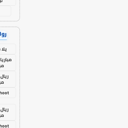
لي
رواب
يلا
مباريا
مب
ريال 
مب
shoot
ريال 
مب
shoot