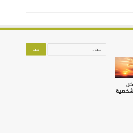
البحث
عن:
الرصيد
التوازن
التربوي
بين
والطفولة
عمل
المبكرة
الدنيا
كل
..
وطلب
كيف
الآخرة
 شخصية
نترجم
الرصيد التربوي والطفولة
خبرات
المبكرة .. كيف نترجم خبرات ما
التوازن بين عمل الدن
ما
قبل المدرسة إلى نجاح؟
الآخرة
قبل
المدرسة
إلى