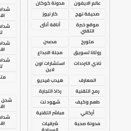
عالم الايفون
مدونة كوكان
شدات
صحيفة نهج
كار نيوز
اق
موقع خبرة
أناقة أنثى
شدات
التقني
تا
متورخ
مدسن
شدات
اق
روتانا تسويق
مجلة الابداع
شدات
نادي الترددات
استشارات اون
تا
لاين
متجر
المعارف
هيدب فيديو
رمح التقنية
رذاذ التجارة
شحن يل
طعم وكيف
شهود نت
اق
أركاني
مباشر التقنية
شدات
اق
مدونة صحبة
شرقيات
السياحة