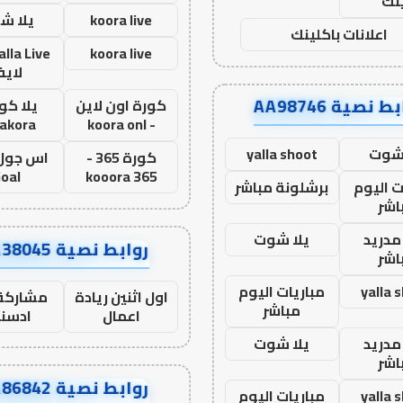
نك
koora live
يلا ش
اعلانات باكلينك
koora live
لاي
ط نصية AA98746
كورة اون لاين
يلا كور
lakora
- koora onl
 شوت
yalla shoot
كورة 365 -
oal
kooora 365
ت اليوم
برشلونة مباشر
اشر
مدريد
يلا شوت
روابط نصية AA38045
اشر
yalla 
مباريات اليوم
اول اثنين ريادة
مشاركة 
مباشر
اعمال
ادسن
مدريد
يلا شوت
اشر
روابط نصية AA86842
yalla 
مباريات اليوم