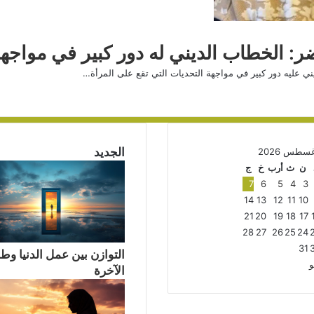
ر: الخطاب الديني له دور كبير في مواجهة
ي عليه دور كبير في مواجهة التحديات التي تقع على المرأة…
الجديد
سطس 2026
ن
ث
أرب
خ
ج
7
6
5
4
3
14
13
12
11
10
21
20
19
18
17
28
27
26
25
24
31
التوازن بين عمل الدنيا وط
و
الآخرة