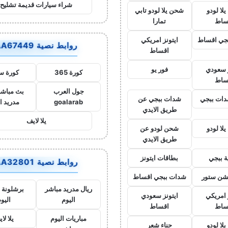
شراء سيارات قديمة تشليح
لا لودو
شحن يلا لودو تابي
ساط
تمارا
جي اقساط
ايتونز امريكي
روابط نصية AA67449
اقساط
ز سعودي
فور يو
كورة 365
كورة س
ساط
جول العرب
بث مباشر
ات ببجي
شدات ببجي عن
goalarab
مدريد ا
طريق الايدي
يلا لايف
لا لودو
شحن لودو عن
طريق الايدي
ة ببجي
بطاقات ايتونز
روابط نصية AA32801
يشن ستور
شدات ببجي اقساط
ريال مدريد مباشر
برشلونة 
 امريكي
ايتونز سعودي
اليوم
اليو
ساط
اقساط
مباريات اليوم
يلا لا
لا لودو
حناء شعر