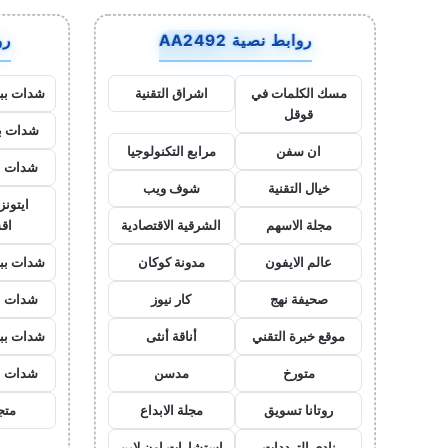
روابط نصية AA2492
روا
مسك الكلمات في
اشراق التقنية
شدات بب
قوقل
شدات بب
ان سفن
مرابع التكنولوجيا
شدات ب
خيال التقنية
شوف ويب
ايتون
مجلة الاسهم
الشرقية الاقتصادية
اق
عالم الايفون
مدونة كوكان
شدات بب
صحيفة نهج
كار نيوز
شدات ب
موقع خبرة التقني
أناقة أنثى
شدات بب
متورخ
مدسن
شدات ب
روتانا تسويق
مجلة الابداع
متجر
نادي الترددات
استشارات اون لاين