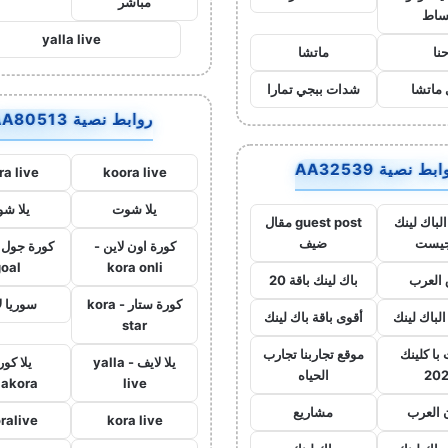
مباشر
ساط
yalla live
نا
ماتشا
ماتشا
شدات ببجي تمارا
روابط نصية AA80513
بط نصية AA32539
ra live
koora live
يلا شوت
يلا ش
لباك لينك
guest post مقال
جيست
ضيف
كورة اون لاين -
goal
kora onli
العرب
باك لينك باقة 20
كورة ستار - kora
سوريا ل
الباك لينك
أقوى باقة باك لينك
star
با كلينك
موقع تجاربنا تجارب
يلا لايف - yalla
يلا كور
20
الحياه
lakora
live
 العرب
مشاريع
ralive
kora live