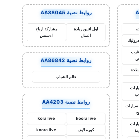
روابط نصية AA38045
ه
اول اثنين ريادة
مشاركة ارباح
اعمال
ادسنس
روليك
غرب
ض
روابط نصية AA86842
طحة
عالم الشباب
ارات
ب
روابط نصية AA4203
سيارات
ح
kora live
koora live
ارات
كورة لايف
koora live
مة