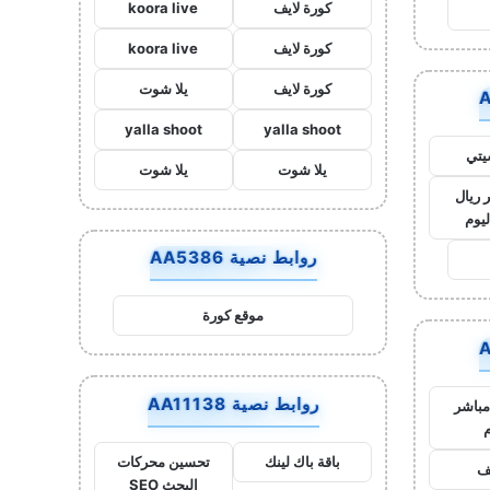
كورة لايف
koora live
كورة لايف
koora live
كورة لايف
يلا شوت
yalla shoot
yalla shoot
يتي
يلا شوت
يلا شوت
 ريال
ليوم
روابط نصية AA5386
موقع كورة
روابط نصية AA11138
مباشر
م
باقة باك لينك
تحسين محركات
يف
البحث SEO