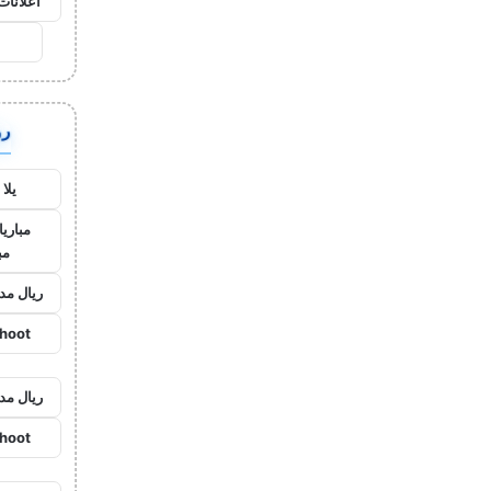
اعلانات
روا
يلا
مباريا
مب
ريال مد
shoot
ريال مد
shoot