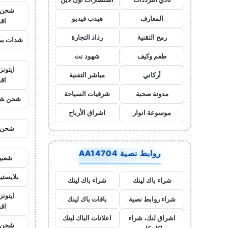
شحن ي
المعارف
هيدب فيديو
اق
رمح التقنية
رذاذ التجارة
شدات بب
طعم وكيف
شهود نت
ايتون
أركاني
مباشر التقنية
اق
مدونة صحبة
شرقيات السياحة
شحن شد
موسوعة انوار
اشراق الأرباح
شحن ي
روابط نصية AA14704
شعبي
بلايست
شراء باك لينك
شراء باك لينك
ايتونز
شراء روابط نصية
باقات باك لينك
اق
اشراق لنك، شراء
اعلانات الباك لينك
شحن ي