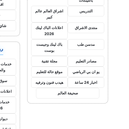
باكلينكات
اق
التدريس
اشراق العالم عالم
ح
كبير
شاي 
منتدى الاشراق
اعلانات الباك لينك
2026
مدسن طب
باك لينك وجيست
روا
بوست
مصادر التعليم
مجلة تقنية
خدمات ا
وال
يو ان بي الرياضي
موقع حالة للتعليم
سوق 
اخبار 24 ساعة
هيدب فنون وترفيه
اعلانات 
صحيفة العالم
خدمات 
26
ديوان