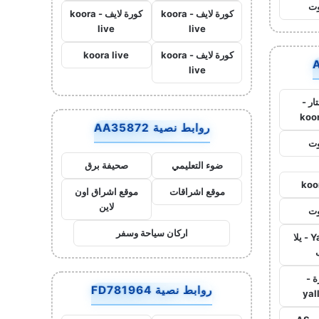
وت
كورة لايف - koora
كورة لايف - koora
live
live
كورة لايف - koora
koora live
live
ار -
koo
روابط نصية AA35872
وت
ضوء التعليمي
صحيفة برق
koo
موقع اشراقات
موقع اشراق اون
لاين
وت
اركان سياحة وسفر
Yalla Live - يلا
ة -
روابط نصية FD781964
yal