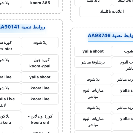
 باك لينك
باك لينك
koora 365
يلا ش
اعلانات باكلينك
روابط نصية AA90141
بط نصية AA98746
يلا شوت
كورة ست
ra-star
 شوت
yalla shoot
كورة جول -
يلا ش
ت اليوم
برشلونة مباشر
koora-goal
اشر
ra live
yalla shoot
ريد مباشر
يلا شوت
koora live
يلا ش
yalla 
مباريات اليوم
مباشر
koora live
لايف
ريد مباشر
يلا شوت
كورة اون لاين -
يلا كور
yalla 
مباريات اليوم
lakora
koora onl
مباشر