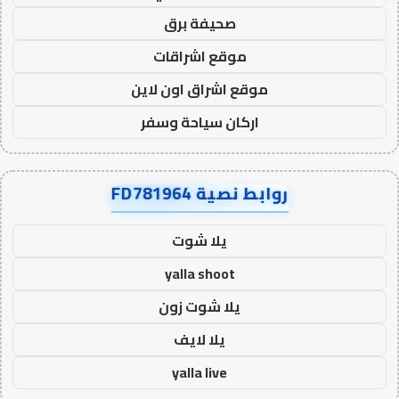
صحيفة برق
موقع اشراقات
موقع اشراق اون لاين
اركان سياحة وسفر
روابط نصية FD781964
يلا شوت
yalla shoot
يلا شوت زون
يلا لايف
yalla live