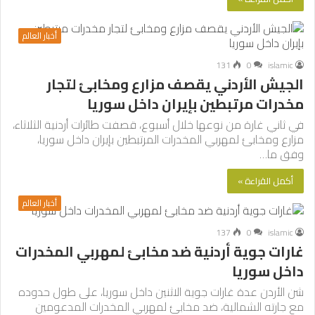
أخبار العالم
131
0
islamic
الجيش الأردني يقصف مزارع ومخابئ لتجار
مخدرات مرتبطين بإيران داخل سوريا
في ثاني غارة من نوعها خلال أسبوع، قصفت طائرات أردنية الثلاثاء،
مزارع ومخابئ لمهربي المخدرات المرتبطين بإيران داخل سوريا،
وفق ما…
أكمل القراءة »
أخبار العالم
137
0
islamic
غارات جوية أردنية ضد مخابئ لمهربي المخدرات
داخل سوريا
شن الأردن عدة غارات جوية الاثنين داخل سوريا، على طول حدوده
مع جارته الشمالية، ضد مخابئ لمهربي المخدرات المدعومين