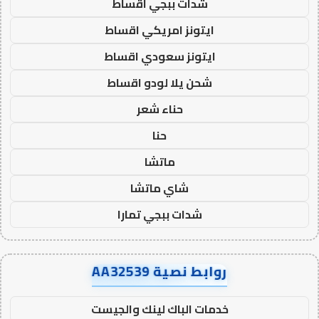
شدات ببجي اقساط
ايتونز امريكي اقساط
ايتونز سعودي اقساط
شحن يلا لودو اقساط
حناء شعر
حنا
ماتشا
شاي ماتشا
شدات ببجي تمارا
روابط نصية AA32539
خدمات الباك لينك والجيست