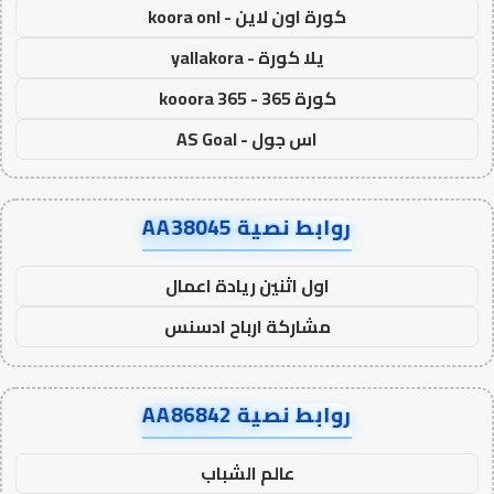
كورة اون لاين - koora onl
يلا كورة - yallakora
كورة 365 - kooora 365
اس جول - AS Goal
روابط نصية AA38045
اول اثنين ريادة اعمال
مشاركة ارباح ادسنس
روابط نصية AA86842
عالم الشباب