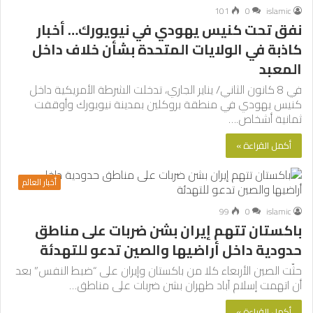
101
0
islamic
نفق تحت كنيس يهودي في نيويورك… أخبار
كاذبة في الولايات المتحدة بشأن خلاف داخل
المعبد
في 8 كانون الثاني/ يناير الجاري، تدخلت الشرطة الأمريكية داخل
كنيس يهودي في منطقة بروكلين بمدينة نيويورك وأوقفت
ثمانية أشخاص.…
أكمل القراءة »
أخبار العالم
99
0
islamic
باكستان تتهم إيران بشن ضربات على مناطق
حدودية داخل أراضيها والصين تدعو للتهدئة
حثّت الصين الأربعاء كلا من باكستان وإيران على “ضبط النفس” بعد
أن اتهمت إسلام آباد طهران بشن ضربات على مناطق…
أكمل القراءة »