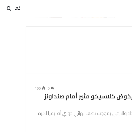
مقال
بحث
عن
عشوائي
156
0
 يخوض كلاسيكو مثير أمام صنداونز
وداد والترجي بموجب نصف نهائي دوري أفريقيا لكرة