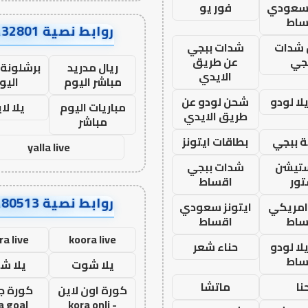
 سعودي
فور يو
ساط
روابط نصية AA32801
شدات
شدات ببجي
جي
عن طريق
ريال مدريد
برشلونة 
الايدي
مباشر اليوم
اليو
ا لودو
شحن لودو عن
مباريات اليوم
يلا لا
طريق الايدي
مباشر
 ببجي
بطاقات ايتونز
yalla live
ستيشن
شدات ببجي
ور
اقساط
روابط نصية AA80513
 امريكي
ايتونز سعودي
ساط
اقساط
ra live
koora live
ا لودو
حناء شعر
ساط
يلا شوت
يلا ش
نا
ماتشا
كورة اون لاين
كورة ج
a goal
- kora onli