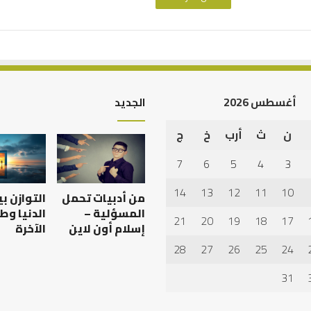
أغسطس 2026
الجديد
ن
ث
أرب
خ
ج
أهم
أسباب
7
6
5
4
3
عدم
استجابة
14
13
12
11
10
من أدبيات تحمل
التوازن ب
الدعاء
المسؤلية –
الدنيا وط
21
20
19
18
17
إسلام أون لاين
الآخرة
28
27
26
25
24
 العبادات شخصية
أهم أسباب عدم استجابة
الدعاء
31