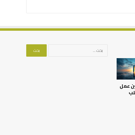
البحث
عن:
العلاقة
من
العلمية
أدبيات
بين
تحمل
الإمام
المسؤلية
ين عمل
مالك
–
والليث
إسلام
لب
بن
أون
العلاقة العلمية بين الإمام
سعد:
لاين
مالك والليث بن سعد: نموذج
من أدبيات تحمل المس
نموذج
في أدب الخلاف
إسلام أون لاين
في
أدب
الخلاف