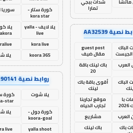
ماتشا
شدات ببجي
تمارا
كورة ستار -
سوريا 
kora star
يلا لايف - yalla
يلا كور
ط نصية AA32539
lakora
live
ralive
kora live
 الباك
guest post
الجيست
مقال ضيف
koora 365
يلا ش
العرب
باك لينك باقة
20
روابط نصية AA90141
ت الباك
أقوى باقة باك
نك
لينك
يلا شوت
كورة ست
ت با
موقع تجاربنا
a-star
20
تجارب الحياه
كورة جول -
يلا ش
 العرب
مشاريع
koora-goal
ات باك
باك لينك
ra live
yalla shoot