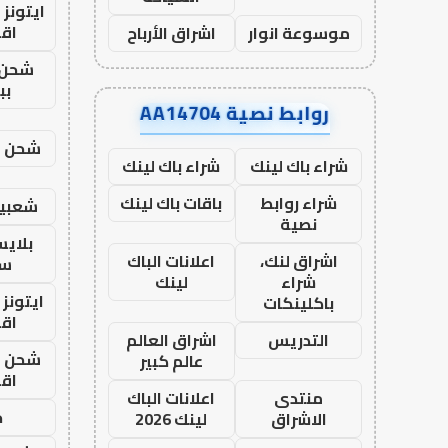
ايتونز
اق
موسوعة انوار
اشراق الأرباح
شحن 
بب
روابط نصية AA14704
شحن يل
شراء باك لينك
شراء باك لينك
شراء روابط
باقات باك لينك
شعبية
نصية
بلاي
اشراق لنك،
اعلانات الباك
ست
شراء
لينك
ايتونز
باكلينكات
اق
التدريس
اشراق العالم
شحن يل
عالم كبير
اق
منتدى
اعلانات الباك
ح
الاشراق
لينك 2026