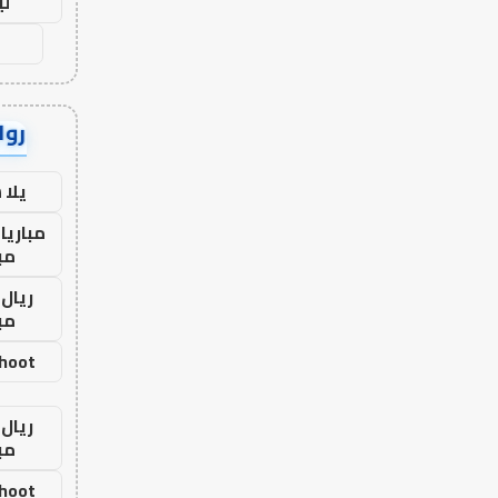
لي
رواب
يلا
مباريا
مب
ريال 
مب
shoot
ريال 
مب
shoot