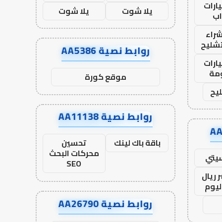
ارات
يلا شوت
يلا شوت
ب
راء
تشليح
روابط نصية AA5386
ارات
مة
موقع كورة
يح
روابط نصية AA11138
باقة باك لينك
تحسين
محركات البحث
يتي
SEO
 ريال
ليوم
روابط نصية AA26790