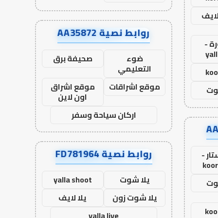
لايف
روابط نصية AA35872
ة -
yal
ضوء
صحيفة برق
التعليمي
koo
موقع اشراقات
موقع اشراق
وت
اون لاين
اركان سياحة وسفر
روابط نصية FD781964
ار -
koor
يلا شوت
yalla shoot
وت
يلا شوت زون
يلا لايف
koo
yalla live