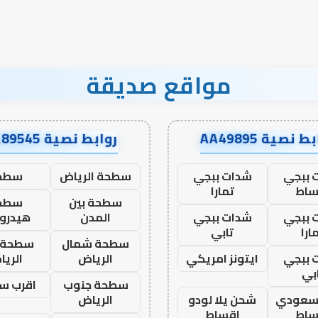
مواقع صديقة
ط نصية AA49895
روابط نصية AA89545
 ببجي
شدات ببجي
سطحة الرياض
سطح
ساط
تمارا
سطحة بين
سطح
 ببجي
شدات ببجي
المدن
هيدرو
ارا
تابي
سطحة شمال
سطحة 
 ببجي
ايتونز امريكي
الرياض
الري
بي
سطحة جنوب
اقرب س
 سعودي
شحن يلا لودو
الرياض
ساط
اقساط