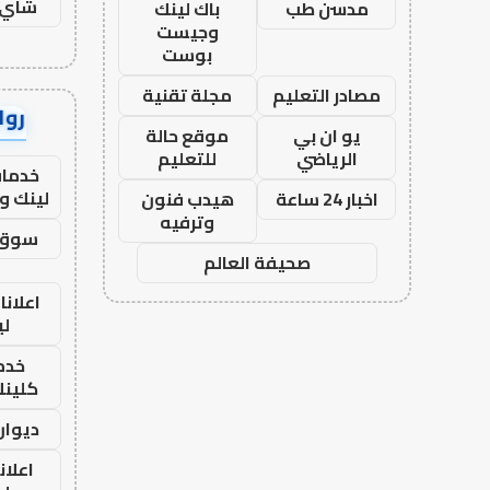
شاي 
مدسن طب
باك لينك
وجيست
بوست
مصادر التعليم
مجلة تقنية
رواب
يو ان بي
موقع حالة
الرياضي
للتعليم
خدمات
لينك و
اخبار 24 ساعة
هيدب فنون
وترفيه
سوق 
صحيفة العالم
اعلانا
لي
خدما
كلينك 26
ديوان
اعلان