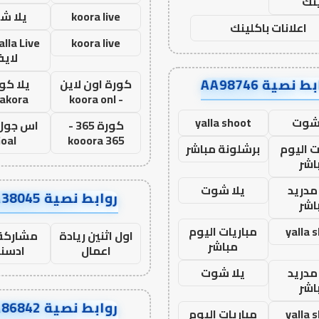
نك
koora live
يلا ش
اعلانات باكلينك
koora live
لاي
ط نصية AA98746
كورة اون لاين
يلا كور
lakora
- koora onl
 شوت
yalla shoot
كورة 365 -
oal
kooora 365
ت اليوم
برشلونة مباشر
اشر
مدريد
يلا شوت
روابط نصية AA38045
اشر
yalla 
مباريات اليوم
اول اثنين ريادة
مشاركة 
مباشر
اعمال
ادسن
مدريد
يلا شوت
اشر
روابط نصية AA86842
yalla 
مباريات اليوم