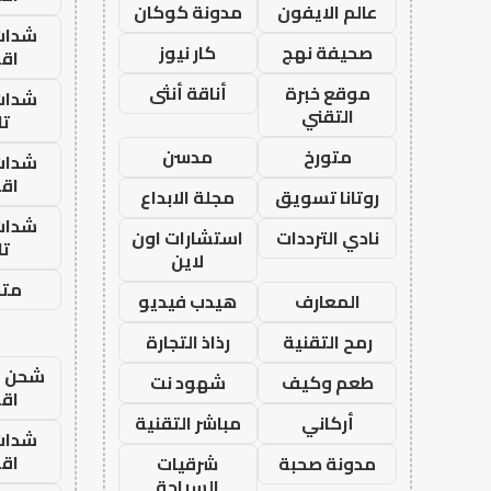
عالم الايفون
مدونة كوكان
شدات
صحيفة نهج
كار نيوز
اق
موقع خبرة
أناقة أنثى
شدات
التقني
تا
متورخ
مدسن
شدات
اق
روتانا تسويق
مجلة الابداع
شدات
نادي الترددات
استشارات اون
تا
لاين
متجر
المعارف
هيدب فيديو
رمح التقنية
رذاذ التجارة
شحن يل
طعم وكيف
شهود نت
اق
أركاني
مباشر التقنية
شدات
اق
مدونة صحبة
شرقيات
السياحة