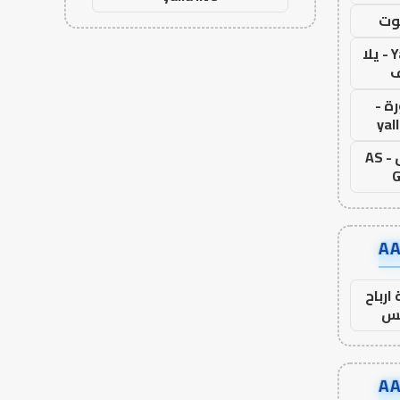
وت
Yalla Live - يلا
ف
ة -
yal
اس جول - AS
G
ارباح
س