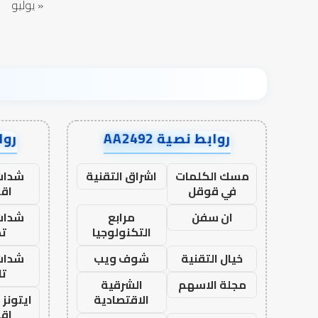
« يوليو
روابط نصية AA2492
رواب
مسك الكلمات
اشراق التقنية
شدات
في قوقل
اق
ان سفن
مرابع
شدات
التكنولوجيا
تم
خيال التقنية
شوف ويب
شدات
تا
مجلة الاسهم
الشرقية
الاقتصادية
ايتونز
اق