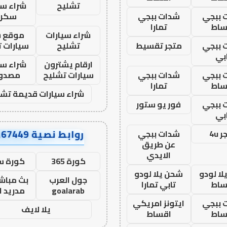
تشليح
شراء سي
 ببجي
شدات ببجي
سكرا
ساط
تمارا
شراء سيارات
موقع ش
 ببجي
متجر تقسيط
تشليح
سيارات 
بي
ارقام يشترون
شراء سي
 ببجي
شدات ببجي
سيارات تشليح
مصدو
ساط
تمارا
شراء سيارات قديمة تشل
 ببجي
فور يو ستور
بي
روابط نصية AA67449
 4u
شدات ببجي
عن طريق
الايدي
كورة 365
كورة س
ا لودو
شحن يلا لودو
جول العرب
بث مباشر
ساط
تابي تمارا
goalarab
مدريد ا
 ببجي
ايتونز امريكي
يلا لايف
ساط
اقساط