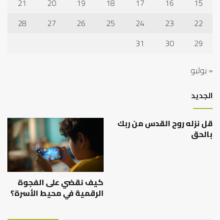
21
20
19
18
17
16
15
28
27
26
25
24
23
22
31
30
29
« يوليو
الجديد
قل نزله روح القدس من ربك
بالحق
كيف نقضي على الفجوة
الرقمية في محيط الأسرة؟