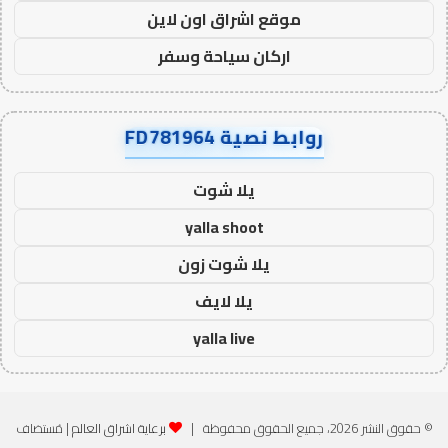
موقع اشراق اون لاين
اركان سياحة وسفر
روابط نصية FD781964
يلا شوت
yalla shoot
يلا شوت زون
يلا لايف
yalla live
© حقوق النشر 2026، جميع الحقوق محفوظة |
برعاية اشراق العالم
| مُستضاف