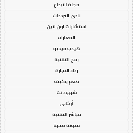
مجلة الابداع
نادي الترددات
استشارات اون لاين
المعارف
هيدب فيديو
رمح التقنية
رذاذ التجارة
طعم وكيف
شهود نت
أركاني
مباشر التقنية
مدونة صحبة