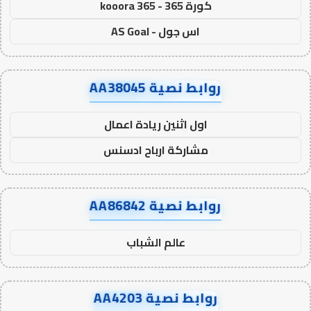
كورة 365 - kooora 365
اس جول - AS Goal
روابط نصية AA38045
اول اثنين ريادة اعمال
مشاركة ارباح ادسنس
روابط نصية AA86842
عالم الشباب
روابط نصية AA4203