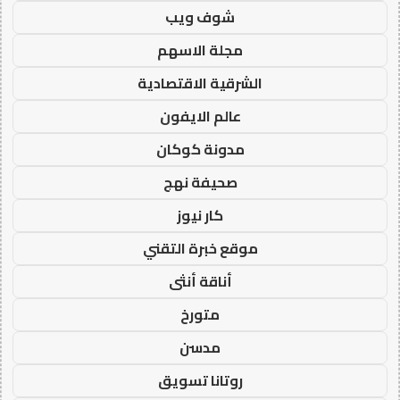
شوف ويب
مجلة الاسهم
الشرقية الاقتصادية
عالم الايفون
مدونة كوكان
صحيفة نهج
كار نيوز
موقع خبرة التقني
أناقة أنثى
متورخ
مدسن
روتانا تسويق