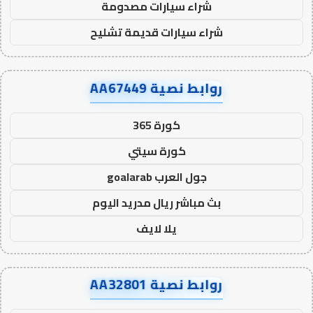
شراء سيارات مصدومة
شراء سيارات قديمة تشليح
روابط نصية AA67449
كورة 365
كورة سيتي
جول العرب goalarab
بث مباشر ريال مدريد اليوم
يلا لايف
روابط نصية AA32801