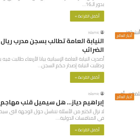
بدور الـ16…
أكمل القراءة »
islamic
أخبار العالم
النيابة العامة تطالب بسجن مدرب ريال 
الضرائب
أصدرت النيابة العامة الإسبانية بيانا الأربعاء طالبت في
وطلبت النيابة إصدار حكم السجن…
أكمل القراءة »
islamic
أخبار العالم
إبراهيم دياز… هل سيميل قلب مهاجم ري
لا تزال الكثير من الأسئلة تتناسل حول الوجهة التي سيخت
في المنافسات الدولية.…
أكمل القراءة »