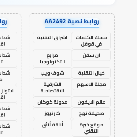
روابط نصية AA2492
رواب
مسك الكلمات
اشراق التقنية
شدات
في قوقل
اق
ان سفن
مرابع
شدات
التكنولوجيا
تم
خيال التقنية
شوف ويب
شدات
تا
مجلة الاسهم
الشرقية
الاقتصادية
ايتونز
اق
عالم الايفون
مدونة كوكان
شدات
صحيفة نهج
كار نيوز
اق
موقع خبرة
أناقة أنثى
شدات
التقني
تا