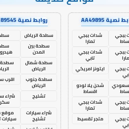
ط نصية AA49895
روابط نصية AA89545
 ببجي
شدات ببجي
سطحة الرياض
سطح
ساط
تمارا
سطحة بين
سطح
 ببجي
شدات ببجي
المدن
هيدرو
ارا
تابي
سطحة شمال
سطحة 
 ببجي
ايتونز امريكي
الرياض
الري
بي
سطحة جنوب
اقرب س
 سعودي
شحن يلا لودو
الرياض
ساط
اقساط
تشليح
شراء سي
 ببجي
شدات ببجي
سكرا
ساط
تمارا
شراء سيارات
موقع ش
 ببجي
متجر تقسيط
تشليح
سيارات 
بي