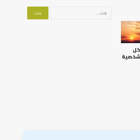
البحث
عن:
الرصيد
التوازن
التربوي
بين
والطفولة
عمل
المبكرة
الدنيا
كل
..
وطلب
كيف
الآخرة
 شخصية
نترجم
الرصيد التربوي والطفولة
خبرات
المبكرة .. كيف نترجم خبرات ما
التوازن بين عمل الدن
ما
قبل المدرسة إلى نجاح؟
الآخرة
قبل
المدرسة
إلى
نجاح؟