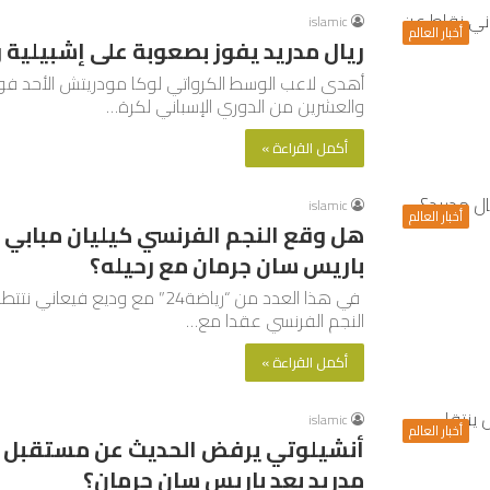
islamic
أخبار العالم
ريال مدريد يفوز بصعوبة على إشبيلية 
أهدى لاعب الوسط الكرواتي لوكا مودريتش الأحد فوزا 
والعشرين من الدوري الإسباني لكرة…
أكمل القراءة »
islamic
أخبار العالم
هل وقع النجم الفرنسي كيليان مبابي 
باريس سان جرمان مع رحيله؟
في هذا العدد من “رياضة24” مع و
النجم الفرنسي عقدا مع…
أكمل القراءة »
islamic
أخبار العالم
أنشيلوتي يرفض الحديث عن مستقبل ال
مدريد بعد باريس سان جرمان؟