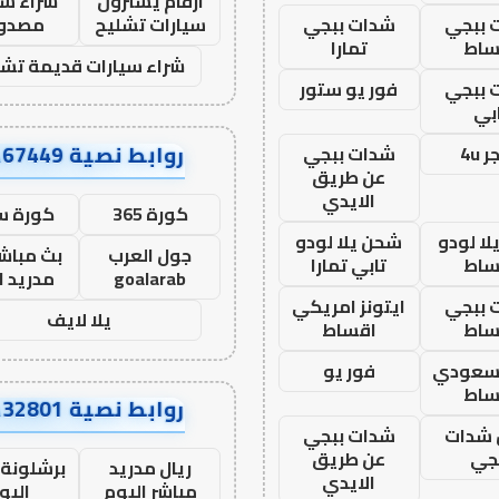
ارقام يشترون
شراء سي
 ببجي
شدات ببجي
سيارات تشليح
مصدو
ساط
تمارا
شراء سيارات قديمة تشل
 ببجي
فور يو ستور
بي
روابط نصية AA67449
 4u
شدات ببجي
عن طريق
الايدي
كورة 365
كورة س
ا لودو
شحن يلا لودو
جول العرب
بث مباشر
ساط
تابي تمارا
goalarab
مدريد ا
 ببجي
ايتونز امريكي
يلا لايف
ساط
اقساط
 سعودي
فور يو
ساط
روابط نصية AA32801
شدات
شدات ببجي
جي
عن طريق
ريال مدريد
برشلونة 
الايدي
مباشر اليوم
اليو