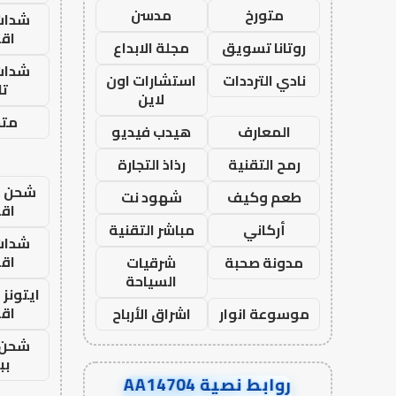
متورخ
مدسن
شدات
اق
روتانا تسويق
مجلة الابداع
شدات
نادي الترددات
استشارات اون
تا
لاين
متجر
المعارف
هيدب فيديو
رمح التقنية
رذاذ التجارة
شحن يل
طعم وكيف
شهود نت
اق
أركاني
مباشر التقنية
شدات
اق
مدونة صحبة
شرقيات
السياحة
ايتونز
اق
موسوعة انوار
اشراق الأرباح
شحن 
بب
روابط نصية AA14704