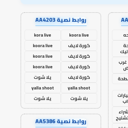
روابط نصية AA4203
ه
koora live
kora live
ة
كورة لايف
koora live
ليك
كورة لايف
koora live
غرب
كورة لايف
koora live
اض
كورة لايف
يلا شوت
طحة
yalla shoot
yalla shoot
ارات
يلا شوت
يلا شوت
ب
راء
تشليح
روابط نصية AA5386