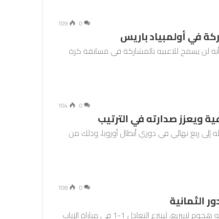
109
0
كة في أولمبياد باريس
ية أنه لن يسمح للاعبيه بالمشاركة في مسابقة كرة
104
0
ية ويعزز صدارته في الترتيب
له إلى ربع نهائي في دوري أبطال أوروبا، وذلك من
108
0
ر الثمانية
لعب ريال مدريد بالنار، لكنه تمكن من الصمود في وجه هجوم لايبزيغ، لينتزع التعادل 1-1 في مباراة الإياب