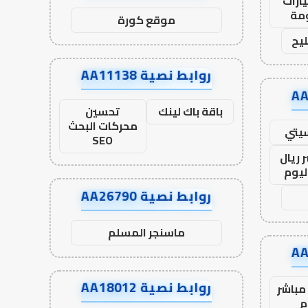
ارات
مة
موقع كورة
يح
روابط نصية AA11138
باقة باك لينك
تحسين
محركات البحث
يتي
SEO
 ريال
ليوم
روابط نصية AA26790
ماسنجر المسلم
روابط نصية AA18012
مباشر
م