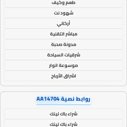
طعم وكيف
شهود نت
أركاني
مباشر التقنية
مدونة صحبة
شرقيات السياحة
موسوعة انوار
اشراق الأرباح
روابط نصية AA14704
شراء باك لينك
شراء باك لينك