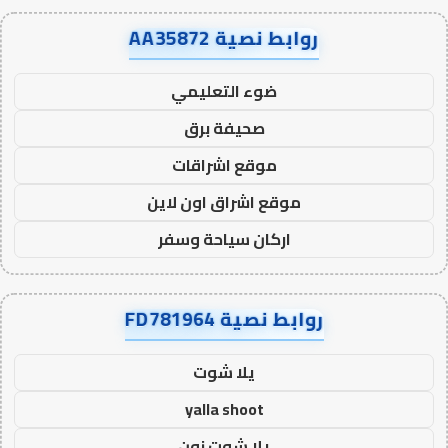
روابط نصية AA35872
ضوء التعليمي
صحيفة برق
موقع اشراقات
موقع اشراق اون لاين
اركان سياحة وسفر
روابط نصية FD781964
يلا شوت
yalla shoot
يلا شوت زون