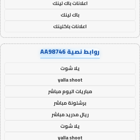
اعلانات باك لينك
باك لينك
اعلانات باكلينك
روابط نصية AA98746
يلا شوت
yalla shoot
مباريات اليوم مباشر
برشلونة مباشر
ريال مدريد مباشر
يلا شوت
yalla shoot