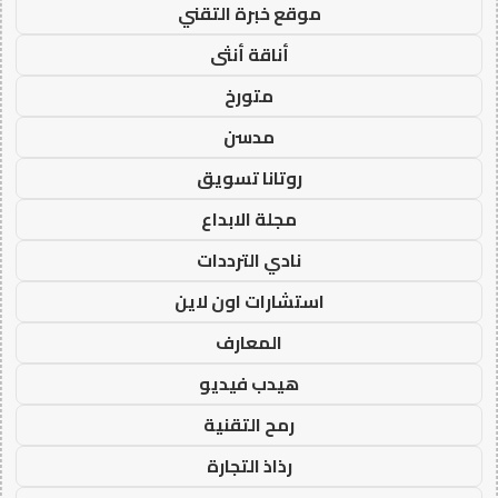
موقع خبرة التقني
أناقة أنثى
متورخ
مدسن
روتانا تسويق
مجلة الابداع
نادي الترددات
استشارات اون لاين
المعارف
هيدب فيديو
رمح التقنية
رذاذ التجارة