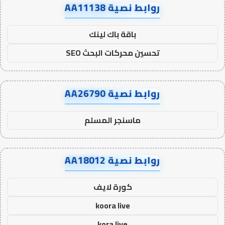
روابط نصية AA11138
باقة باك لينك
تحسين محركات البحث SEO
روابط نصية AA26790
ماسنجر المسلم
روابط نصية AA18012
كورة لايف
koora live
kora live