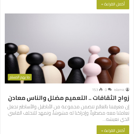
أكمل القراءة »
ما يهم المسلم
153
0
islamic
زواج الثقافات .. التعميم مضلل والناس معادن
إن معرفتنا بالعالم تتضمن مجموعة من الأباطيل والأساطير تجعل
تعاملنا معه مضطرباً، وإدراكنا له مشوشاً، وتمهد للتخلف القاسي
الذي نعيشه…
أكمل القراءة »