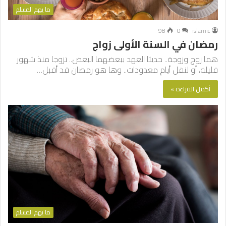
ما يهم المسلم
98
0
islamic
رمضان في السنة الأولى زواج
هما زوج وزوجة.. حديثا العهد ببعضهما البعض.. تزوجا منذ شهور
قليلة، أو لنقل أيام معدودات.. وها هو رمضان قد أقبل…
أكمل القراءة »
ما يهم المسلم