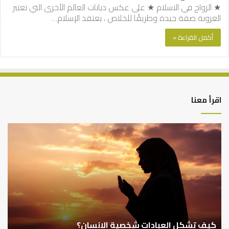
★ الزواج في الاسلام ★ على عكس ديانات العالم الأخرى التي تعتبر
العزوبة صفة جيدة وطريقًا للخلاص ، يعتقد الإسلام…
أكمل القراءة »
اقرأ معنا
أهم
الع
أسباب
الع
عدم
بين
استجابة
الإ
الدعاء
ما
وال
بن
سع
نم
ا
في
أهم أسباب عدم استجابة الدعاء
ف