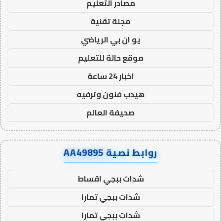
مصادر التعليم
مجلة تقنية
يو ان بي الرياضي
موقع حالة للتعليم
اخبار 24 ساعة
هيدب فنون وترفيه
صحيفة العالم
روابط نصية AA49895
شدات ببجي اقساط
شدات ببجي تمارا
شدات ببجي تمارا