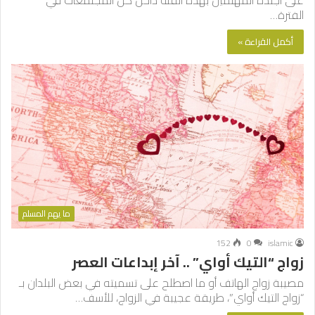
على أجندة المهتمين بهذه الفئة داخل كل المجتمعات في
الفترة…
أكمل القراءة »
ما يهم المسلم
152
0
islamic
زواج “التيك أواي” .. آخر إبداعات العصر
مصيبة زواج الهاتف أو ما اصطلح على تسميته في بعض البلدان بـ
“زواج التيك أواي”، طريقة عجيبة في الزواج، للأسف…