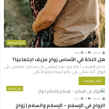
المرأة المسلمة
480
0
islamic
هل النكة في الأساس زواج مزيف اجتماعيًا؟
بحكم التعريف ، أ نكة هو عقد إسلامي بين شخصين متفقين على
الزواج. أثناء نشأتي في عالم أمريكا سريع الخطى…
أكمل القراءة »
حول الاسلام
441
0
islamic
الزواج في الإسلام – الإسلام والسلام | زواج