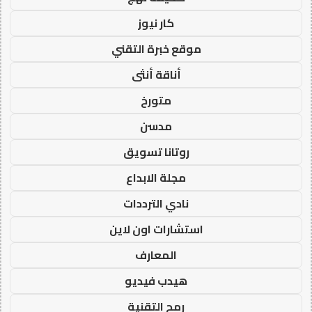
كار نيوز
موقع خبرة التقني
أناقة أنثى
متورخ
مدسن
روتانا تسويق
مجلة الابداع
نادي الترددات
استشارات اون لاين
المعارف
هيدب فيديو
رمح التقنية