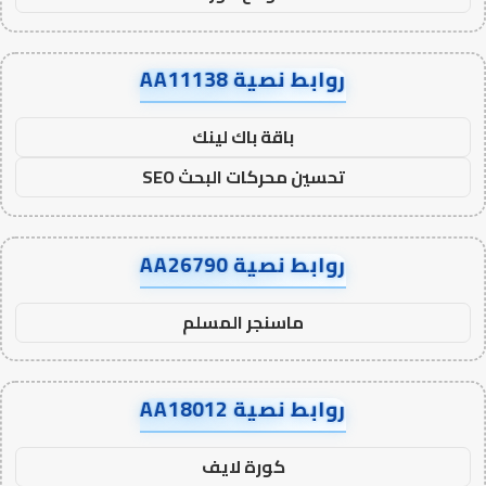
روابط نصية AA11138
باقة باك لينك
تحسين محركات البحث SEO
روابط نصية AA26790
ماسنجر المسلم
روابط نصية AA18012
كورة لايف