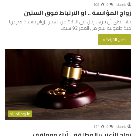
108
0
islamic
زواج المؤانسة .. أو الارتباط فوق الستين
ماذا يعني أن ينوي رجل في الـ 93 من العمر الزواج بسيدة يعرفها
منذ طفولته تبلغ من العمر 92 سنة،…
أكمل القراءة »
ما يهم المسلم
111
0
islamic
زواج الأعزب بالمطلقة .. آراء ومواقف