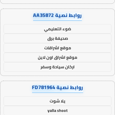
روابط نصية AA35872
ضوء التعليمي
صحيفة برق
موقع اشراقات
موقع اشراق اون لاين
اركان سياحة وسفر
روابط نصية FD781964
يلا شوت
yalla shoot