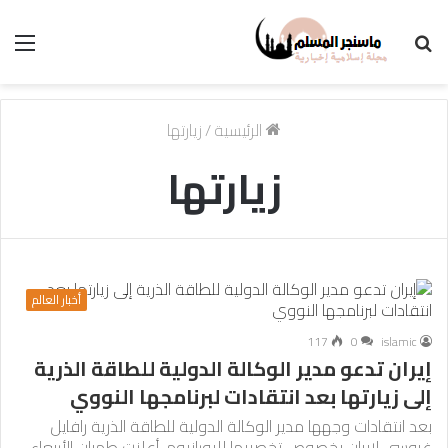
بحث
الق
عن
الرئيسية
/
زيارتها
زيارتها
أخبار العالم
117
0
islamic
إيران تدعو مدير الوكالة الدولية للطاقة الذرية
إلى زيارتها بعد انتقادات لبرنامجها النووي
بعد انتقادات وجهها مدير الوكالة الدولية للطاقة الذرية رافايل
غروسي لإيران بخصوص تخصيبها لليورانيوم، أعلنت طهران الأربعاء