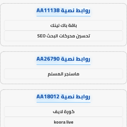
روابط نصية AA11138
باقة باك لينك
تحسين محركات البحث SEO
روابط نصية AA26790
ماسنجر المسلم
روابط نصية AA18012
كورة لايف
koora live