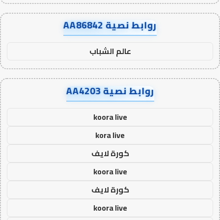
روابط نصية AA86842
عالم الشباب
روابط نصية AA4203
koora live
kora live
كورة لايف
koora live
كورة لايف
koora live