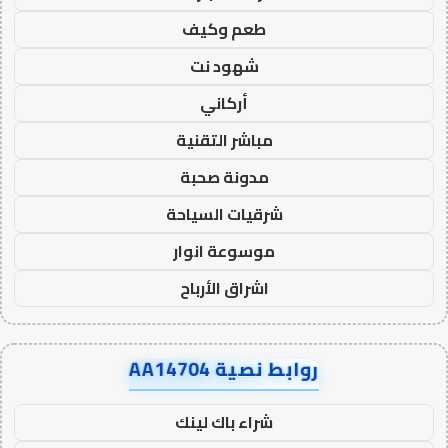
طعم وكيف
شهود نت
أركاني
مباشر التقنية
مدونة صحبة
شرقيات السياحة
موسوعة انوار
اشراق الأرباح
روابط نصية AA14704
شراء باك لينك