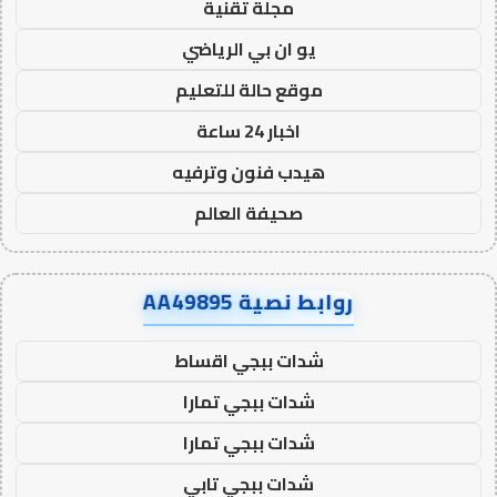
مجلة تقنية
يو ان بي الرياضي
موقع حالة للتعليم
اخبار 24 ساعة
هيدب فنون وترفيه
صحيفة العالم
روابط نصية AA49895
شدات ببجي اقساط
شدات ببجي تمارا
شدات ببجي تمارا
شدات ببجي تابي