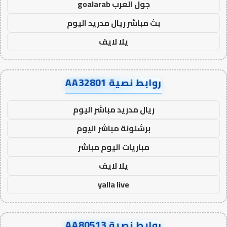
جول العرب goalarab
بث مباشر ريال مدريد اليوم
يلا لايف
روابط نصية AA32801
ريال مدريد مباشر اليوم
برشلونة مباشر اليوم
مباريات اليوم مباشر
يلا لايف
yalla live
روابط نصية AA80513