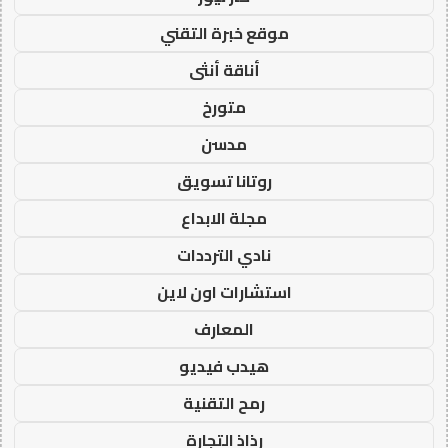
موقع خبرة التقني
أناقة أنثى
متورخ
مدسن
روتانا تسويق
مجلة الابداع
نادي الترددات
استشارات اون لاين
المعارف
هيدب فيديو
رمح التقنية
رذاذ التجارة