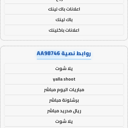
اعلانات باك لينك
باك لينك
اعلانات باكلينك
روابط نصية AA98746
يلا شوت
yalla shoot
مباريات اليوم مباشر
برشلونة مباشر
ريال مدريد مباشر
يلا شوت