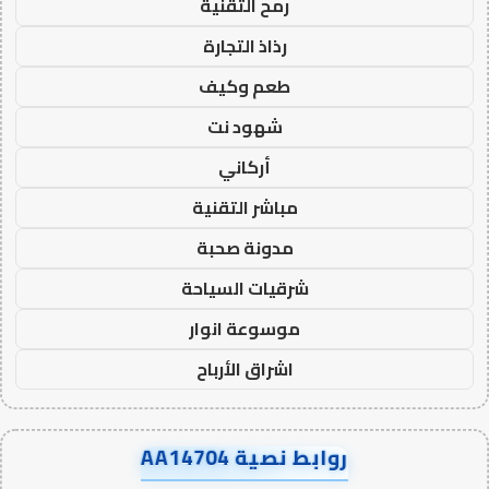
رمح التقنية
رذاذ التجارة
طعم وكيف
شهود نت
أركاني
مباشر التقنية
مدونة صحبة
شرقيات السياحة
موسوعة انوار
اشراق الأرباح
روابط نصية AA14704