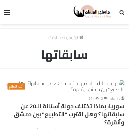
بحث
الق
عن
الرئيسية
/
سابقاتها
سابقاتها
أخبار العالم
214
0
islamic
سوريا: بماذا تختلف جولة أستانة الـ20 عن
سابقاتها؟ وهل اقترب "التطبيع" بين دمشق
وأنقرة؟