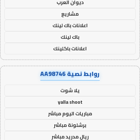
ديوان العرب
مشاريع
اعلانات باك لينك
باك لينك
اعلانات باكلينك
روابط نصية AA98746
يلا شوت
yalla shoot
مباريات اليوم مباشر
برشلونة مباشر
ريال مدريد مباشر