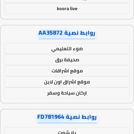
koora live
روابط نصية AA35872
ضوء التعليمي
صحيفة برق
موقع اشراقات
موقع اشراق اون لاين
اركان سياحة وسفر
روابط نصية FD781964
يلا شوت