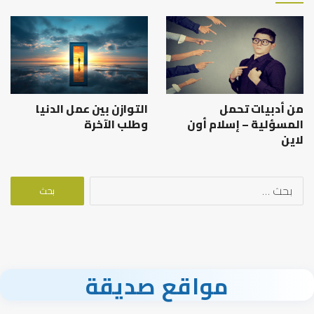
من أدبيات تحمل
التوازن بين عمل الدنيا
المسؤلية – إسلام أون
وطلب الآخرة
لاين
البحث
عن:
مواقع صديقة