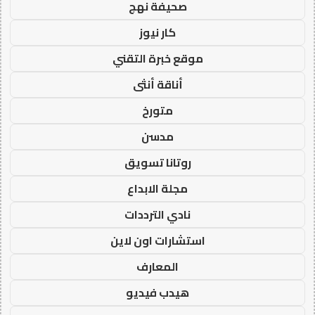
صحيفة نهج
كار نيوز
موقع خبرة التقني
أناقة أنثى
متورخ
مدسن
روتانا تسويق
مجلة الابداع
نادي الترددات
استشارات اون لاين
المعارف
هيدب فيديو