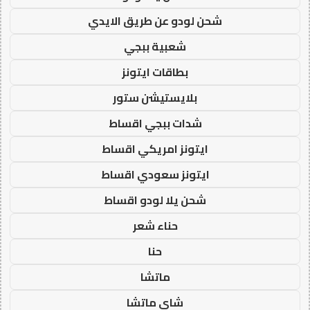
شحن لودو عن طريق الايدي
شعبية ببجي
بطاقات ايتونز
بلايستيشن ستور
شدات ببجي اقساط
ايتونز امريكي اقساط
ايتونز سعودي اقساط
شحن يلا لودو اقساط
حناء شعر
حنا
ماتشا
شاي ماتشا