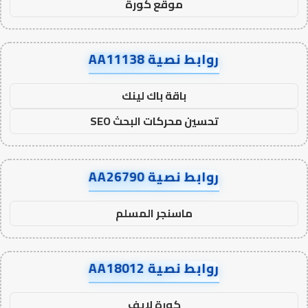
موقع كورة
روابط نصية AA11138
باقة باك لينك
تحسين محركات البحث SEO
روابط نصية AA26790
ماسنجر المسلم
روابط نصية AA18012
كورة لايف