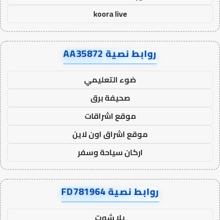
koora live
روابط نصية AA35872
ضوء التعليمي
صحيفة برق
موقع اشراقات
موقع اشراق اون لاين
اركان سياحة وسفر
روابط نصية FD781964
يلا شوت