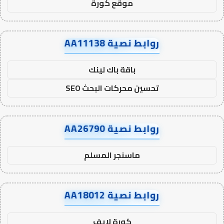
موقع كورة
روابط نصية AA11138
باقة باك لينك
تحسين محركات البحث SEO
روابط نصية AA26790
ماسنجر المسلم
روابط نصية AA18012
كورة لايف