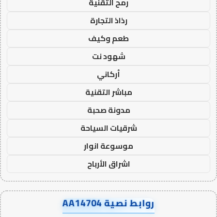
رمح التقنية
رذاذ التجارة
طعم وكيف
شهود نت
أركاني
مباشر التقنية
مدونة صحبة
شرقيات السياحة
موسوعة انوار
اشراق الأرباح
روابط نصية AA14704