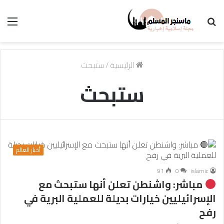
بحث
الق
عن
الرئيسية
/
ستبحث
ستبحث
أخبار العالم
91
0
islamic
مباشر: واشنطن تعلن أنها ستبحث مع
الإسرائيليين خيارات بديلة للعملية البرية في
رفح