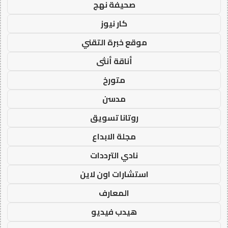
صحيفة نهج
كار نيوز
موقع خبرة التقني
أناقة أنثى
متورخ
مدسن
روتانا تسويق
مجلة الابداع
نادي الترددات
استشارات اون لاين
المعارف
هيدب فيديو