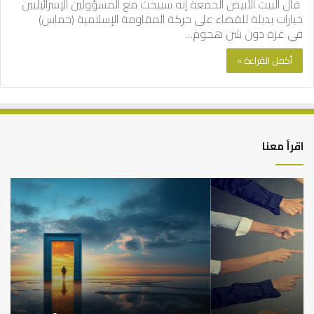
قال البيت الأبيض الجمعة إنه سيبحث مع المسؤولين الإسرائيليين
خيارات بديلة للقضاء على حركة المقاومة الإسلامية (حماس)
في غزة دون شن هجوم…
أكمل القراءة »
اقرأ معنا
التوازن
كي
بين
تش
عمل
الع
الدنيا
شخ
وطلب
الإ
الآخرة