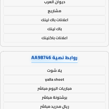
ديوان العرب
مشاريع
اعلانات باك لينك
باك لينك
اعلانات باكلينك
روابط نصية AA98746
يلا شوت
yalla shoot
مباريات اليوم مباشر
برشلونة مباشر
ريال مدريد مباشر