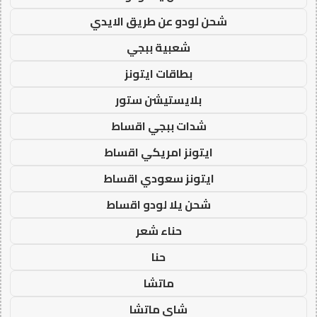
شحن لودو عن طريق الايدي
شعبية ببجي
بطاقات ايتونز
بلايستيشن ستور
شدات ببجي اقساط
ايتونز امريكي اقساط
ايتونز سعودي اقساط
شحن يلا لودو اقساط
حناء شعر
حنا
ماتشا
شاي ماتشا