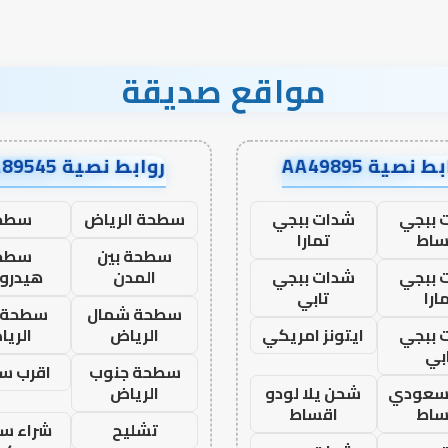
مواقع صديقة
ط نصية AA49895
روابط نصية AA89545
 ببجي
شدات ببجي
سطحة الرياض
سطح
ساط
تمارا
سطحة بين
سطح
 ببجي
شدات ببجي
المدن
هيدرو
ارا
تابي
سطحة شمال
سطحة 
 ببجي
ايتونز امريكي
الرياض
الري
بي
سطحة جنوب
اقرب س
 سعودي
شحن يلا لودو
الرياض
ساط
اقساط
تشليح
شراء سي