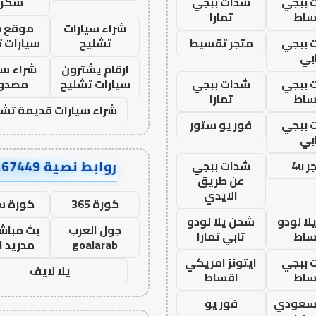
 ببجي
شدات ببجي
سكرا
ساط
تمارا
شراء سيارات
موقع ش
 ببجي
متجر تقسيط
تشليح
سيارات 
بي
ارقام يشترون
شراء سي
 ببجي
شدات ببجي
سيارات تشليح
مصدو
ساط
تمارا
شراء سيارات قديمة تشل
 ببجي
فور يو ستور
بي
روابط نصية AA67449
 4u
شدات ببجي
عن طريق
الايدي
كورة 365
كورة س
ا لودو
شحن يلا لودو
جول العرب
بث مباشر
ساط
تابي تمارا
goalarab
مدريد ا
 ببجي
ايتونز امريكي
يلا لايف
ساط
اقساط
 سعودي
فور يو