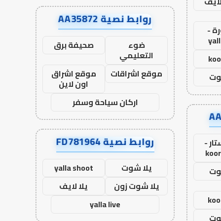
لايف
روابط نصية AA35872
ة -
yal
ضوء
صحيفة برق
التعليمي
koo
موقع اشراقات
موقع اشراق
وت
اون لاين
اركان سياحة وسفر
روابط نصية FD781964
ار -
koor
يلا شوت
yalla shoot
وت
يلا شوت زون
يلا لايف
koo
yalla live
وت