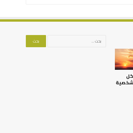
البحث
عن:
كل
 شخصية