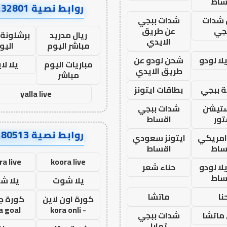
ساط
روابط نصية AA32801
شدات
شدات ببجي
جي
عن طريق
ريال مدريد
برشلونة 
الايدي
مباشر اليوم
اليو
ا لودو
شحن لودو عن
مباريات اليوم
يلا لا
طريق الايدي
مباشر
 ببجي
بطاقات ايتونز
yalla live
ستيشن
شدات ببجي
ور
اقساط
روابط نصية AA80513
 امريكي
ايتونز سعودي
ساط
اقساط
ra live
koora live
ا لودو
حناء شعر
ساط
يلا شوت
يلا ش
نا
ماتشا
كورة اون لاين
كورة ج
a goal
- kora onli
ماتشا
شدات ببجي
تمارا