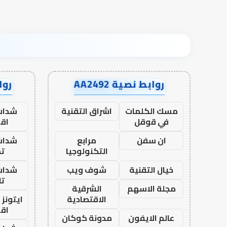
روابط نصية AA2492
رواب
مسك الكلمات
اشراق التقنية
شدات
في قوقل
اق
ان سفن
مرابع
شدات
التكنولوجيا
تم
خيال التقنية
شوف ويب
شدات
تا
مجلة الاسهم
الشرقية
الاقتصادية
ايتونز
اق
عالم الايفون
مدونة كوكان