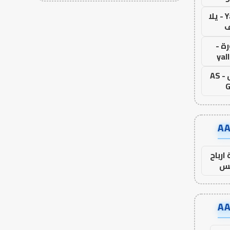
Yalla Live - يلا
ف
ة -
yal
اس جول - AS
G
ارباح
س