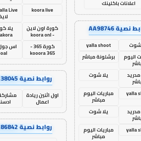
اعلانات باكلينك
koora live
لاي
ط نصية AA98746
كورة اون لاين
يلا كور
lakora
- koora onl
 شوت
yalla shoot
كورة 365 -
oal
kooora 365
ت اليوم
برشلونة مباشر
اشر
مدريد
يلا شوت
روابط نصية AA38045
اشر
yalla 
مباريات اليوم
اول اثنين ريادة
مشاركة 
مباشر
اعمال
ادسن
مدريد
يلا شوت
اشر
روابط نصية AA86842
yalla 
مباريات اليوم
مباشر