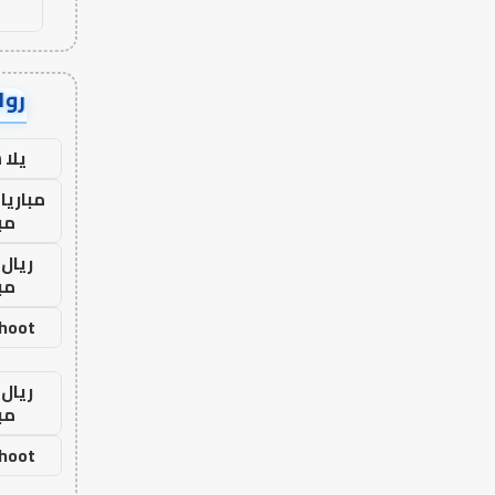
رواب
يلا
مباريا
مب
ريال 
مب
shoot
ريال 
مب
shoot