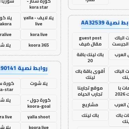
كورة ستار -
سوريا 
kora star
يلا لايف - yalla
يلا كور
ط نصية AA32539
lakora
live
ralive
kora live
 الباك
guest post
الجيست
مقال ضيف
koora 365
يلا ش
العرب
باك لينك باقة
20
روابط نصية AA90141
ت الباك
أقوى باقة باك
نك
لينك
يلا شوت
كورة ست
ت با
موقع تجاربنا
a-star
20
تجارب الحياه
كورة جول -
يلا ش
 العرب
مشاريع
koora-goal
ات باك
باك لينك
ra live
yalla shoot
نك
koora live
يلا ش