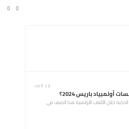
مقال
بحث
عن
عشوائي
120
0
أولمبياد باريس 2024؟
لذكية خلال الألعاب الأولمبية هذا الصيف في