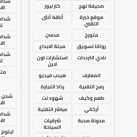
شدات
صحيفة نهج
كار نيوز
اق
موقع خبرة
أناقة أنثى
شدات
التقني
تا
متورخ
مدسن
شدات
اق
روتانا تسويق
مجلة الابداع
شدات
نادي الترددات
استشارات اون
تا
لاين
متجر
المعارف
هيدب فيديو
رمح التقنية
رذاذ التجارة
شحن يل
طعم وكيف
شهود نت
اق
أركاني
مباشر التقنية
شدات
اق
مدونة صحبة
شرقيات
السياحة
ايتونز