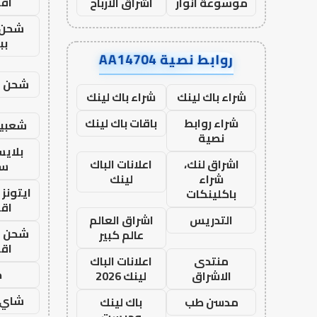
اق
موسوعة انوار
اشراق الأرباح
شحن 
بب
روابط نصية AA14704
شحن يل
شراء باك لينك
شراء باك لينك
شراء روابط
باقات باك لينك
شعبية
نصية
بلاي
اشراق لنك،
اعلانات الباك
ست
شراء
لينك
ايتونز
باكلينكات
اق
التدريس
اشراق العالم
شحن يل
عالم كبير
اق
منتدى
اعلانات الباك
ح
الاشراق
لينك 2026
شاي 
مدسن طب
باك لينك