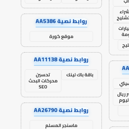
ب
راء
تشليح
روابط نصية AA5386
ارات
مة
موقع كورة
يح
روابط نصية AA11138
باقة باك لينك
تحسين
محركات البحث
يتي
SEO
 ريال
ليوم
روابط نصية AA26790
ماسنجر المسلم