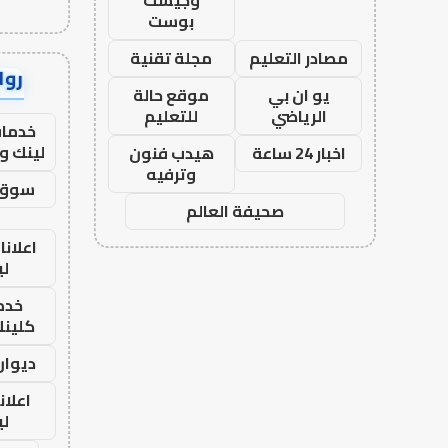
وجيست
بوست
مصادر التعليم
مجلة تقنية
رواب
يو ان بي
موقع حالة
الرياضي
للتعليم
خدمات
لينك و
اخبار 24 ساعة
هيدب فنون
وترفيه
سوق 
صحيفة العالم
اعلانا
لي
خدما
كلينك 26
ديوان
اعلان
لي