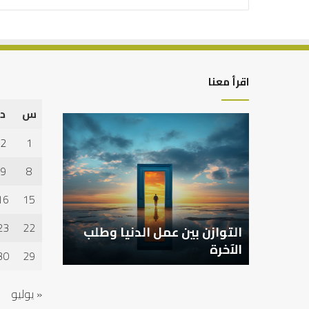
اقرأ معنا
س
د
التوازن
بين
2
1
عمل
الدنيا
9
8
وطلب
الآخرة
16
15
23
22
التوازن بين عمل الدنيا وطلب
الآخرة
30
29
« يوليو