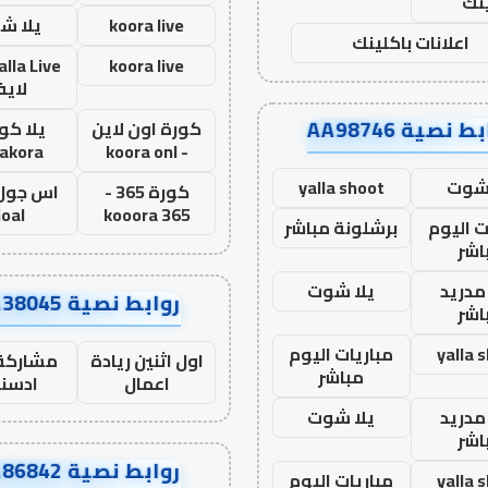
نك
koora live
يلا ش
اعلانات باكلينك
koora live
لاي
ط نصية AA98746
كورة اون لاين
يلا كور
lakora
- koora onl
 شوت
yalla shoot
كورة 365 -
oal
kooora 365
ت اليوم
برشلونة مباشر
اشر
مدريد
يلا شوت
روابط نصية AA38045
اشر
yalla 
مباريات اليوم
اول اثنين ريادة
مشاركة 
مباشر
اعمال
ادسن
مدريد
يلا شوت
اشر
روابط نصية AA86842
yalla 
مباريات اليوم