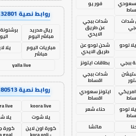
 سعودي
فور يو
ساط
روابط نصية AA32801
شدات
شدات ببجي
جي
عن طريق
ريال مدريد
برشلونة 
الايدي
مباشر اليوم
اليو
ا لودو
شحن لودو عن
مباريات اليوم
يلا لا
طريق الايدي
مباشر
 ببجي
بطاقات ايتونز
yalla live
ستيشن
شدات ببجي
ور
اقساط
روابط نصية AA80513
 امريكي
ايتونز سعودي
ساط
اقساط
ra live
koora live
ا لودو
حناء شعر
ساط
يلا شوت
يلا ش
نا
ماتشا
كورة اون لاين
كورة ج
a goal
- kora onli