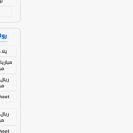
لي
رواب
يلا
مباريا
مب
ريال 
مب
shoot
ريال 
مب
shoot