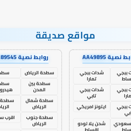
مواقع صديقة
ط نصية AA49895
روابط نصية AA89545
 ببجي
شدات ببجي
سطحة الرياض
سطح
ساط
تمارا
سطحة بين
سطح
 ببجي
شدات ببجي
المدن
هيدرو
ارا
تابي
سطحة شمال
سطحة 
 ببجي
ايتونز امريكي
الرياض
الري
بي
سطحة جنوب
اقرب س
 سعودي
شحن يلا لودو
الرياض
ساط
اقساط