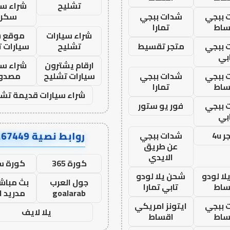
تشليح
شراء سي
 ببجي
شدات ببجي
سكرا
ساط
تمارا
شراء سيارات
موقع ش
 ببجي
متجر تقسيط
تشليح
سيارات 
بي
ارقام يشترون
شراء سي
 ببجي
شدات ببجي
سيارات تشليح
مصدو
ساط
تمارا
شراء سيارات قديمة تشل
 ببجي
فور يو ستور
بي
روابط نصية AA67449
 4u
شدات ببجي
عن طريق
الايدي
كورة 365
كورة س
ا لودو
شحن يلا لودو
جول العرب
بث مباشر
ساط
تابي تمارا
goalarab
مدريد ا
 ببجي
ايتونز امريكي
يلا لايف
ساط
اقساط