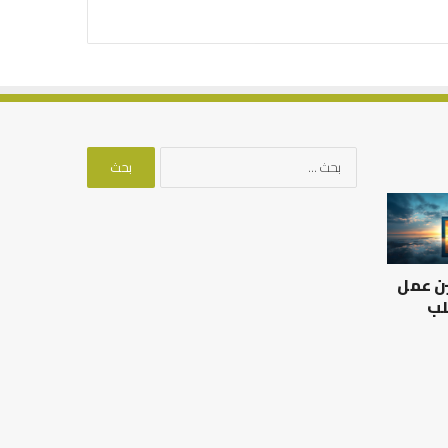
البحث
عن:
العلاقة
من
العلمية
أدبيات
بين
تحمل
الإمام
المسؤلية
ين عمل
مالك
–
والليث
إسلام
لب
بن
أون
العلاقة العلمية بين الإمام
سعد:
لاين
مالك والليث بن سعد: نموذج
من أدبيات تحمل المس
نموذج
في أدب الخلاف
إسلام أون لاين
في
أدب
الخلاف