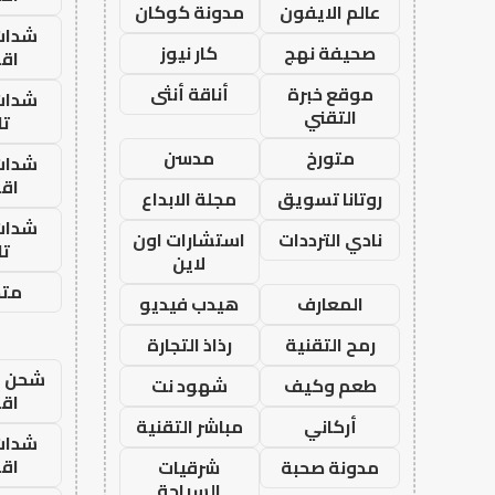
عالم الايفون
مدونة كوكان
شدات
صحيفة نهج
كار نيوز
اق
موقع خبرة
أناقة أنثى
شدات
التقني
تا
متورخ
مدسن
شدات
اق
روتانا تسويق
مجلة الابداع
شدات
نادي الترددات
استشارات اون
تا
لاين
متجر
المعارف
هيدب فيديو
رمح التقنية
رذاذ التجارة
شحن يل
طعم وكيف
شهود نت
اق
أركاني
مباشر التقنية
شدات
اق
مدونة صحبة
شرقيات
السياحة