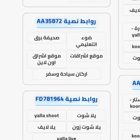
لايف
روابط نصية AA35872
ة -
yal
ضوء
صحيفة برق
التعليمي
koo
موقع اشراقات
موقع اشراق
وت
اون لاين
اركان سياحة وسفر
روابط نصية FD781964
ار -
koor
يلا شوت
yalla shoot
وت
يلا شوت زون
يلا لايف
koo
yalla live