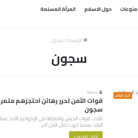
منوعات
حول الاسلام
المرأة المسلمة
الرئيسية
/
سجون
سجون
islamic
أخبار العالم
قوات الأمن تحرر رهائن احتجزهم متم
سجون
نفّذت قوات الجيش والشرطة في الإكوادور الأحد عم
البلاد، بعدما حررت خلال الليل آخر…
أكمل القراءة »