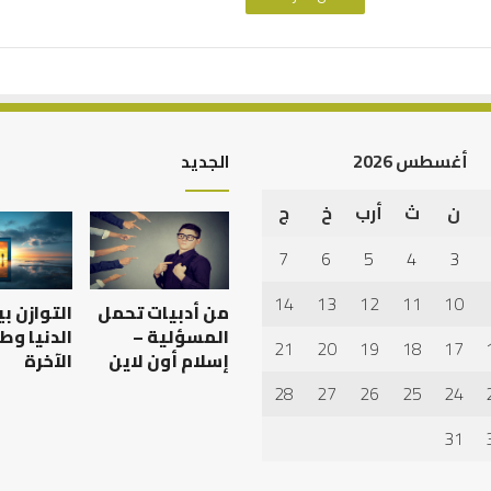
أغسطس 2026
الجديد
ن
ث
أرب
خ
ج
أهم
أسباب
7
6
5
4
3
عدم
استجابة
14
13
12
11
10
من أدبيات تحمل
التوازن ب
الدعاء
المسؤلية –
الدنيا وط
21
20
19
18
17
إسلام أون لاين
الآخرة
28
27
26
25
24
 العبادات شخصية
أهم أسباب عدم استجابة
الدعاء
31