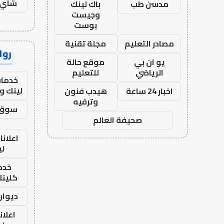
شاي 
مدسن طب
باك لينك
وجيست
بوست
مصادر التعليم
مجلة تقنية
رواب
يو ان بي
موقع حالة
الرياضي
للتعليم
خدمات
لينك و
اخبار 24 ساعة
هيدب فنون
وترفيه
سوق 
صحيفة العالم
اعلانا
لي
خدما
كلينك 26
ديوان
اعلان