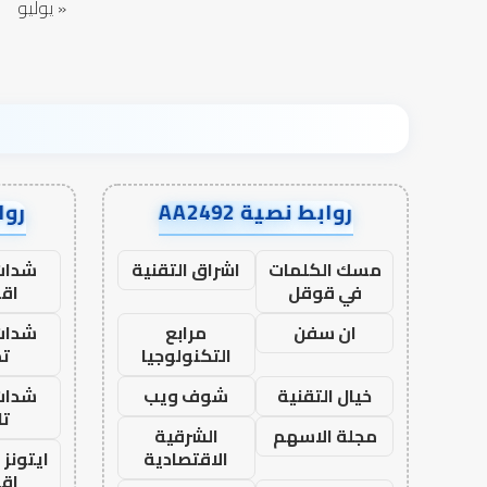
« يوليو
روابط نصية AA2492
رواب
مسك الكلمات
اشراق التقنية
شدات
في قوقل
اق
ان سفن
مرابع
شدات
التكنولوجيا
تم
خيال التقنية
شوف ويب
شدات
تا
مجلة الاسهم
الشرقية
الاقتصادية
ايتونز
اق