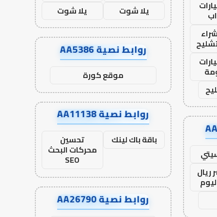
ارات
يلا شوت
يلا شوت
ب
راء
تشليح
روابط نصية AA5386
ارات
مة
موقع كورة
يح
روابط نصية AA11138
باقة باك لينك
تحسين
محركات البحث
يتي
SEO
 ريال
ليوم
روابط نصية AA26790