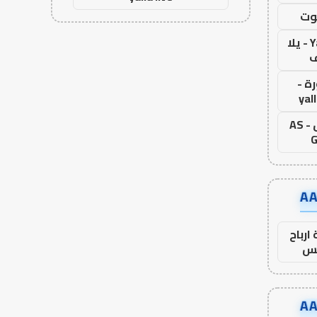
وت
Yalla Live - يلا
ف
ة -
yal
اس جول - AS
G
ارباح
س