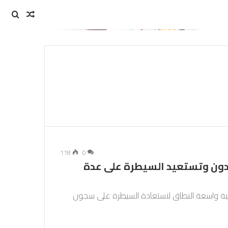
مقال
بحث
عن
عشوائي
118
0
ردون وتستعيد السيطرة على عدة
لية واسعة النطاق لاستعادة السيطرة على سجون