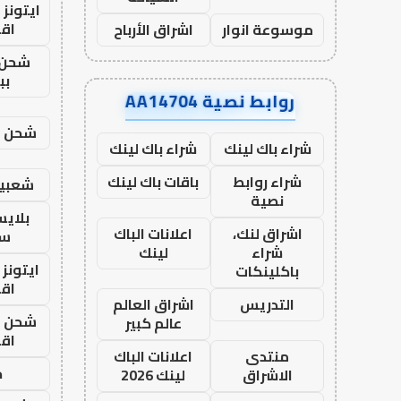
ايتونز
اق
موسوعة انوار
اشراق الأرباح
شحن 
بب
روابط نصية AA14704
شحن يل
شراء باك لينك
شراء باك لينك
شراء روابط
باقات باك لينك
شعبية
نصية
بلاي
اشراق لنك،
اعلانات الباك
ست
شراء
لينك
ايتونز
باكلينكات
اق
التدريس
اشراق العالم
شحن يل
عالم كبير
اق
منتدى
اعلانات الباك
ح
الاشراق
لينك 2026