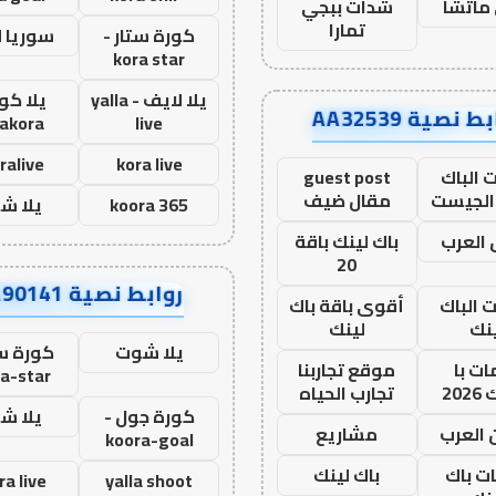
ماتشا
شدات ببجي
تمارا
كورة ستار -
سوريا 
kora star
يلا لايف - yalla
يلا كور
ط نصية AA32539
lakora
live
ralive
kora live
 الباك
guest post
الجيست
مقال ضيف
koora 365
يلا ش
العرب
باك لينك باقة
20
روابط نصية AA90141
ت الباك
أقوى باقة باك
نك
لينك
يلا شوت
كورة ست
ت با
موقع تجاربنا
a-star
20
تجارب الحياه
كورة جول -
يلا ش
 العرب
مشاريع
koora-goal
ات باك
باك لينك
ra live
yalla shoot