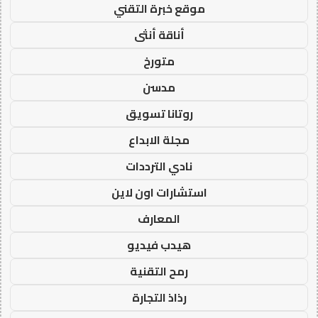
موقع خبرة التقني
أناقة أنثى
متورخ
مدسن
روتانا تسويق
مجلة الابداع
نادي الترددات
استشارات اون لاين
المعارف
هيدب فيديو
رمح التقنية
رذاذ التجارة