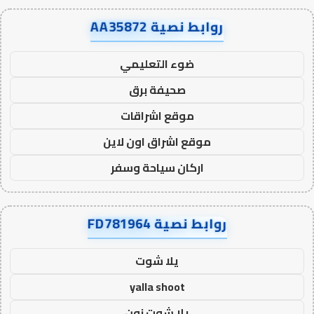
روابط نصية AA35872
ضوء التعليمي
صحيفة برق
موقع اشراقات
موقع اشراق اون لاين
اركان سياحة وسفر
روابط نصية FD781964
يلا شوت
yalla shoot
يلا شوت زون