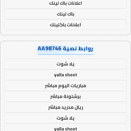
اعلانات باك لينك
باك لينك
اعلانات باكلينك
روابط نصية AA98746
يلا شوت
yalla shoot
مباريات اليوم مباشر
برشلونة مباشر
ريال مدريد مباشر
يلا شوت
yalla shoot