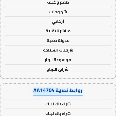
طعم وكيف
شهود نت
أركاني
مباشر التقنية
مدونة صحبة
شرقيات السياحة
موسوعة انوار
اشراق الأرباح
روابط نصية AA14704
شراء باك لينك
شراء باك لينك