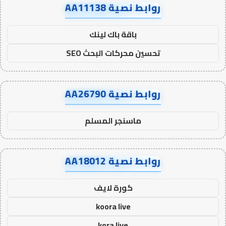
روابط نصية AA11138
باقة باك لينك
تحسين محركات البحث SEO
روابط نصية AA26790
ماسنجر المسلم
روابط نصية AA18012
كورة لايف
koora live
kora live