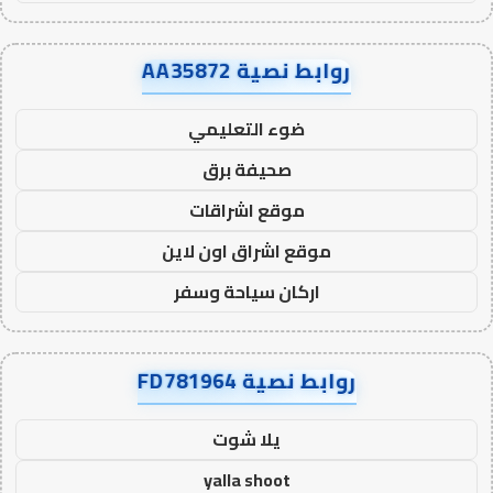
روابط نصية AA35872
ضوء التعليمي
صحيفة برق
موقع اشراقات
موقع اشراق اون لاين
اركان سياحة وسفر
روابط نصية FD781964
يلا شوت
yalla shoot