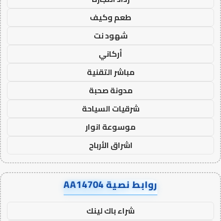
طعم وكيف
شهود نت
أركاني
مباشر التقنية
مدونة صحبة
شرقيات السياحة
موسوعة انوار
اشراق الأرباح
روابط نصية AA14704
شراء باك لينك