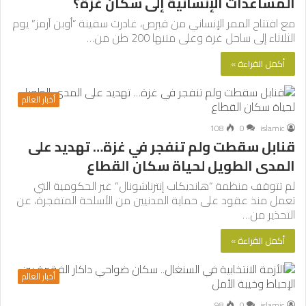
المساعدات الإنسانية إلى سكان غزة؟
مع افتتاح الممر الإنساني من قبرص، غادرت سفينة “أوبن آرمز” يوم
الثلاثاء إلى ساحل غزة وعلى متنها 200 طن من…
أكمل القراءة »
أخبار العالم
108
0
islamic
قنابل سقطت ولم تنفجر في غزة… تهديد على
المدى الطويل لحياة سكان القطاع
لم تتوقف منظمة “هانديكاب إنترناشونال” غير الحكومية التي
تعمل منذ عقود على حماية المدنيين من الأسلحة المتفجرة، عن
التحذير من…
أكمل القراءة »
أخبار العالم
98
0
islamic