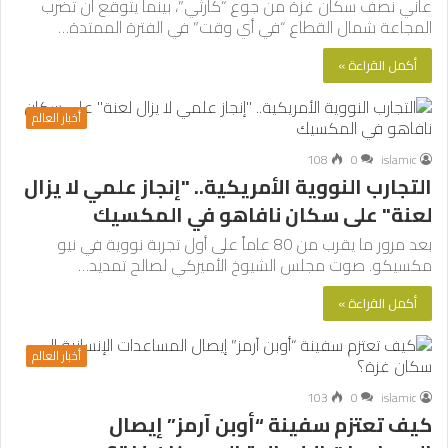
عاني نصف سكان غزة من جوع “كارثي”، بينما يتوقع أن تضرب
المجاعة شمال القطاع “في أي وقت” في الفترة الممتدة…
أكمل القراءة »
أخبار العالم
108
0
islamic
التجارب النووية الأمريكية.. "إنجاز علمي لا يزال
لعنة" على سكان نافاهو في المكسيك
بعد مرور ما يقرب من 80 عاماً على أول تجربة نووية في نيو
مكسيكو. صوت مجلس الشيوخ الأميركي لصالح تمديد…
أكمل القراءة »
أخبار العالم
103
0
islamic
كيف تعتزم سفينة “أوبن آرمز” إيصال