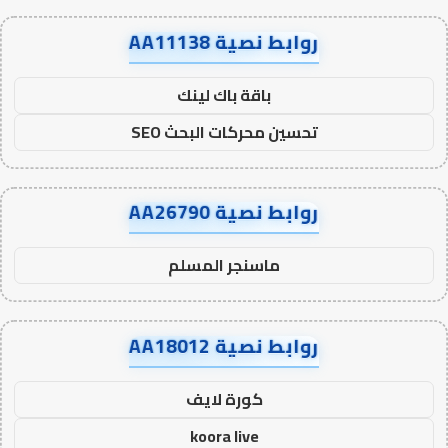
روابط نصية AA11138
باقة باك لينك
تحسين محركات البحث SEO
روابط نصية AA26790
ماسنجر المسلم
روابط نصية AA18012
كورة لايف
koora live