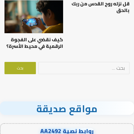
قل نزله روح القدس من ربك
بالحق
كيف نقضي على الفجوة
الرقمية في محيط الأسرة؟
البحث
عن:
مواقع صديقة
روابط نصية AA2492