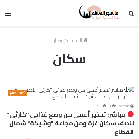
بحث
الق
عن
الرئيسية
/
سكان
سكان
أخبار العالم
99
0
islamic
مباشر: تحذير أممي من وضع غذائي "كارثي"
لنصف سكان غزة ومن مجاعة "وشيكة" شمال
القطاع