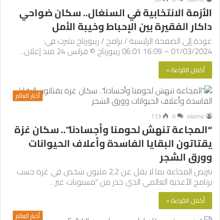
الأزمة الانتخابية في السنغال.. سكان ضواحي
داكار الفقيرة بين الإحباط وخيبة الأمل
عودة إلى الصفحة الرئيسية / برامج / ريبورتاج نشرت في:
01/03/2024 – 16:09 06:01 ريبورتاج © فرانس 24 منذ إعلان…
أكمل القراءة »
أخبار العالم
113
0
islamic
“المجاعة تنهش لحومنا وأجسادنا”.. سكان غزة
يقتاتون البقايا الفاسدة وأعلاف الحيوانات
وورق الشجر
تتربص المجاعة بما لا يقل عن 2,2 مليون شخص في غزة حسب
برنامج الأغذية العالمي الذي حذر من “مستويات غير…
أكمل القراءة »
أخبار العالم