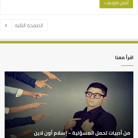
أكمل القراءة »
الصفحة التالية
اقرأ معنا
من
الت
أدبيات
بين
تحمل
عم
المسؤلية
الدن
–
وط
إسلام
الآ
أون
لاين
من أدبيات تحمل المسؤلية – إسلام أون لاين
ا