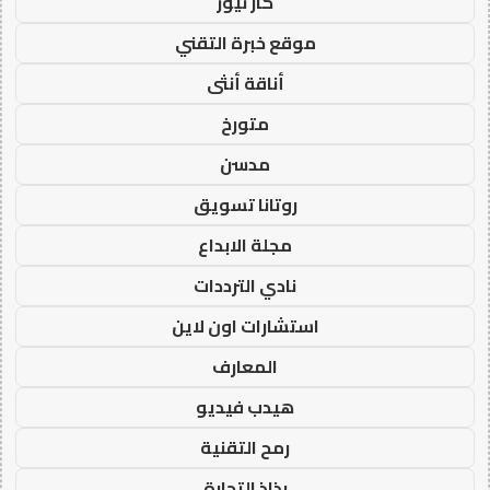
كار نيوز
موقع خبرة التقني
أناقة أنثى
متورخ
مدسن
روتانا تسويق
مجلة الابداع
نادي الترددات
استشارات اون لاين
المعارف
هيدب فيديو
رمح التقنية
رذاذ التجارة