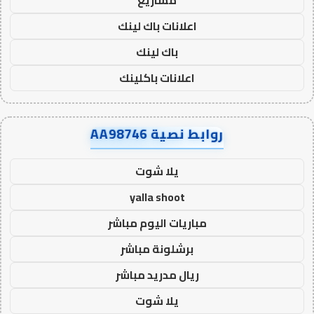
اعلانات باك لينك
باك لينك
اعلانات باكلينك
روابط نصية AA98746
يلا شوت
yalla shoot
مباريات اليوم مباشر
برشلونة مباشر
ريال مدريد مباشر
يلا شوت