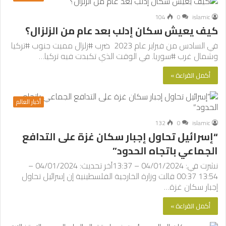
104
0
islamic
كيف يعيش سكان إدلب بعد عام من الزلزال؟
في السادس من فبراير عام 2023 ضرب #زلزال مميت جنوب #تركيا
وشمال غرب #سوريا. في الوقت الذي تكبدت فيه تركيا…
أكمل القراءة »
أخبار العالم
132
0
islamic
“إسرائيل تحاول إجبار سكان غزة على التدافع
الجماعي باتجاه الحدود”
نشرت في: 04/01/2024 – 13:37آخر تحديث: 04/01/2024 –
13:54 00:37 قالت وزارة الخارجية الفلسطينية إن إسرائيل تحاول
إجبار سكان غزة…
أكمل القراءة »