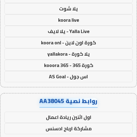
يلا شوت
koora live
Yalla Live - يلا لايف
كورة اون لاين - koora onl
يلا كورة - yallakora
كورة 365 - kooora 365
اس جول - AS Goal
روابط نصية AA38045
اول اثنين ريادة اعمال
مشاركة ارباح ادسنس