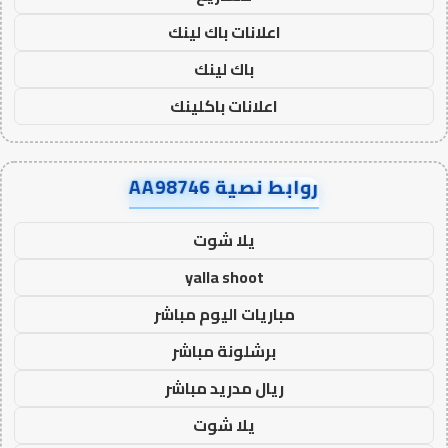
اعلانات باك لينك
باك لينك
اعلانات باكلينك
روابط نصية AA98746
يلا شوت
yalla shoot
مباريات اليوم مباشر
برشلونة مباشر
ريال مدريد مباشر
يلا شوت