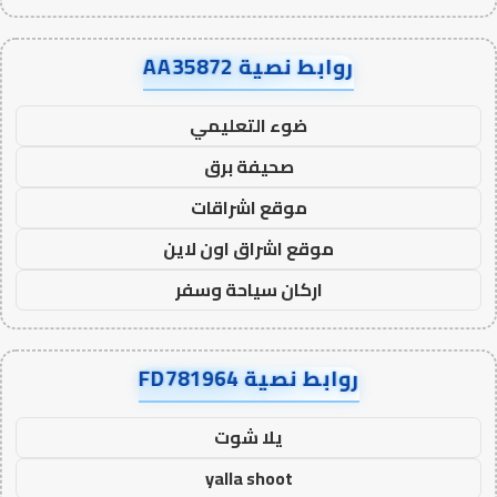
روابط نصية AA35872
ضوء التعليمي
صحيفة برق
موقع اشراقات
موقع اشراق اون لاين
اركان سياحة وسفر
روابط نصية FD781964
يلا شوت
yalla shoot