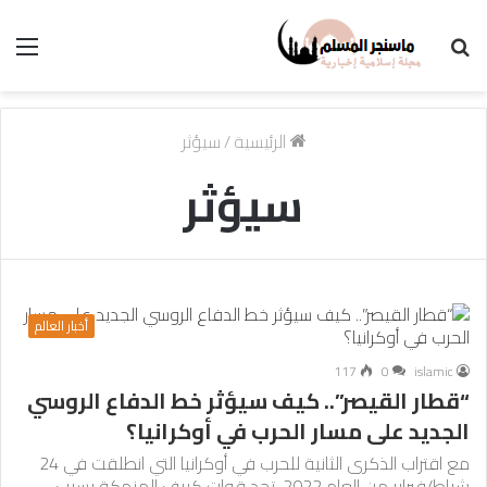
بحث
الق
عن
الرئيسية
/
سيؤثر
سيؤثر
أخبار العالم
117
0
islamic
“قطار القيصر”.. كيف سيؤثر خط الدفاع الروسي
الجديد على مسار الحرب في أوكرانيا؟
مع اقتراب الذكرى الثانية للحرب في أوكرانيا التي انطلقت في 24
شباط/فبراير من العام 2022، تجد قوات كييف المنهكة بسبب…