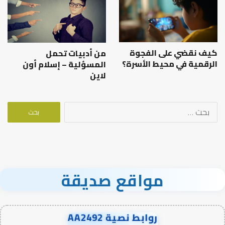
كيف نقضي على الفجوة
من أدبيات تحمل
الرقمية في محيط الأسرة؟
المسؤلية – إسلام أون
لاين
البحث
عن:
مواقع صديقة
روابط نصية AA2492