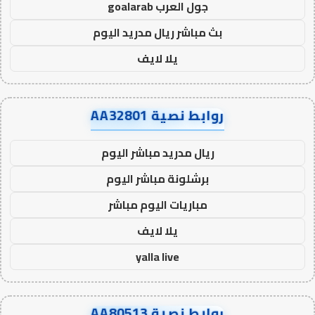
جول العرب goalarab
بث مباشر ريال مدريد اليوم
يلا لايف
روابط نصية AA32801
ريال مدريد مباشر اليوم
برشلونة مباشر اليوم
مباريات اليوم مباشر
يلا لايف
yalla live
روابط نصية AA80513