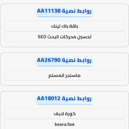
روابط نصية AA11138
باقة باك لينك
تحسين محركات البحث SEO
روابط نصية AA26790
ماسنجر المسلم
روابط نصية AA18012
كورة لايف
koora live