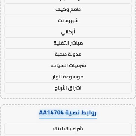
طعم وكيف
شهود نت
أركاني
مباشر التقنية
مدونة صحبة
شرقيات السياحة
موسوعة انوار
اشراق الأرباح
روابط نصية AA14704
شراء باك لينك