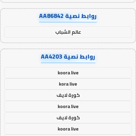
روابط نصية AA86842
عالم الشباب
روابط نصية AA4203
koora live
kora live
كورة لايف
koora live
كورة لايف
koora live