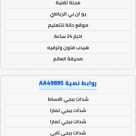
مجلة تقنية
يو ان بي الرياضي
موقع حالة للتعليم
اخبار 24 ساعة
هيدب فنون وترفيه
صحيفة العالم
روابط نصية AA49895
شدات ببجي اقساط
شدات ببجي تمارا
شدات ببجي تمارا
شدات ببجي تابي