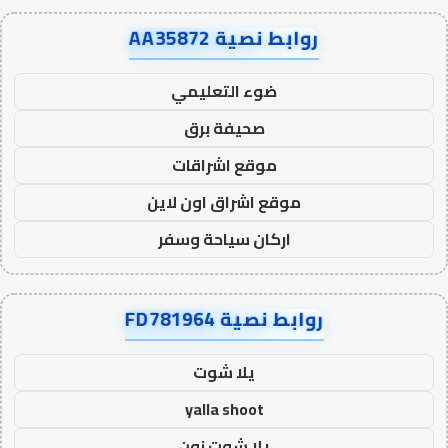
روابط نصية AA35872
ضوء التعليمي
صحيفة برق
موقع اشراقات
موقع اشراق اون لاين
اركان سياحة وسفر
روابط نصية FD781964
يلا شوت
yalla shoot
يلا شوت زون