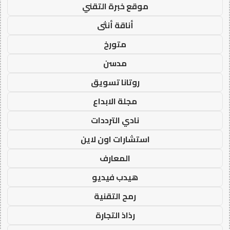
موقع خبرة التقني
أناقة أنثى
متورخ
مدسن
روتانا تسويق
مجلة الابداع
نادي الترددات
استشارات اون لاين
المعارف
هيدب فيديو
رمح التقنية
رذاذ التجارة