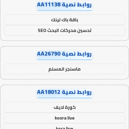
روابط نصية AA11138
باقة باك لينك
تحسين محركات البحث SEO
روابط نصية AA26790
ماسنجر المسلم
روابط نصية AA18012
كورة لايف
koora live
kora live