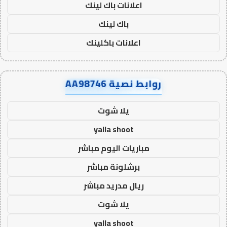
اعلانات باك لينك
باك لينك
اعلانات باكلينك
روابط نصية AA98746
يلا شوت
yalla shoot
مباريات اليوم مباشر
برشلونة مباشر
ريال مدريد مباشر
يلا شوت
yalla shoot