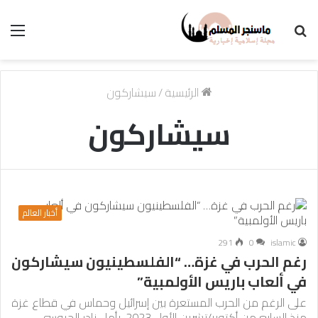
بحث
الق
عن
الرئيسية
/
سيشاركون
سيشاركون
أخبار العالم
291
0
islamic
رغم الحرب في غزة… “الفلسطينيون سيشاركون
في ألعاب باريس الأولمبية”
على الرغم من الحرب المستعرة بين إسرائيل وحماس في قطاع غزة
منذ السابع من أكتوبر/تشرين الأول 2023، يأمل نادر الجيوسي،…