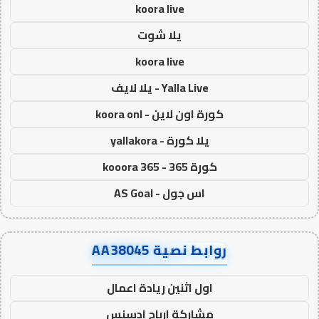
koora live
يلا شوت
koora live
Yalla Live - يلا لايف
كورة اون لاين - koora onl
يلا كورة - yallakora
كورة 365 - kooora 365
اس جول - AS Goal
روابط نصية AA38045
اول اثنين ريادة اعمال
مشاركة ارباح ادسنس