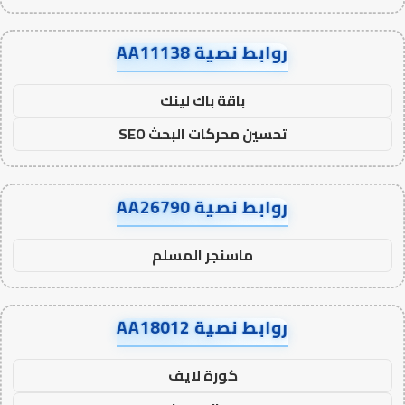
روابط نصية AA11138
باقة باك لينك
تحسين محركات البحث SEO
روابط نصية AA26790
ماسنجر المسلم
روابط نصية AA18012
كورة لايف