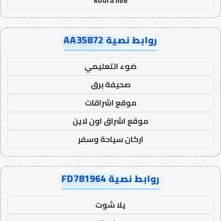
koora live
روابط نصية AA35872
ضوء التعليمي
صحيفة برق
موقع اشراقات
موقع اشراق اون لاين
اركان سياحة وسفر
روابط نصية FD781964
يلا شوت