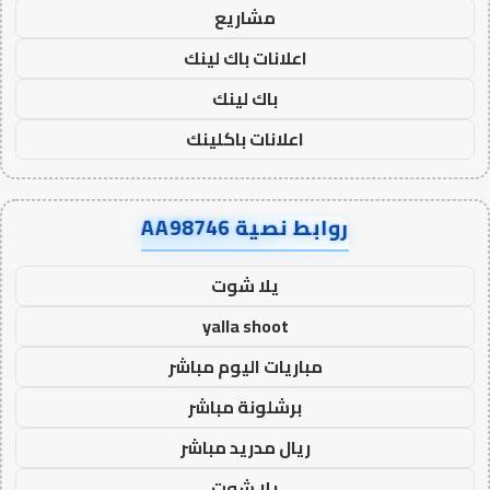
مشاريع
اعلانات باك لينك
باك لينك
اعلانات باكلينك
روابط نصية AA98746
يلا شوت
yalla shoot
مباريات اليوم مباشر
برشلونة مباشر
ريال مدريد مباشر
يلا شوت