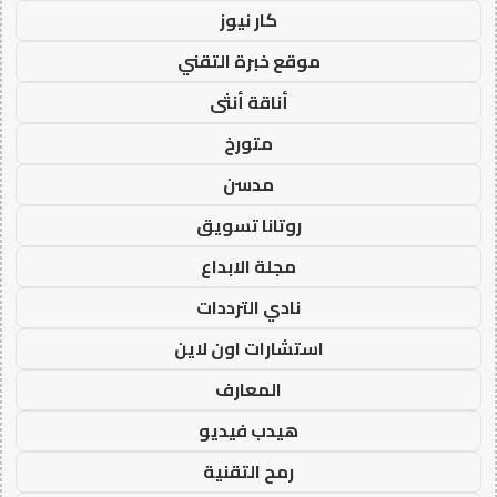
كار نيوز
موقع خبرة التقني
أناقة أنثى
متورخ
مدسن
روتانا تسويق
مجلة الابداع
نادي الترددات
استشارات اون لاين
المعارف
هيدب فيديو
رمح التقنية