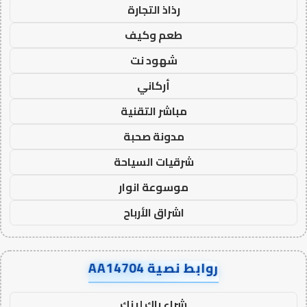
رذاذ التجارة
طعم وكيف
شهود نت
أركاني
مباشر التقنية
مدونة صحبة
شرقيات السياحة
موسوعة انوار
اشراق الأرباح
روابط نصية AA14704
شراء باك لينك