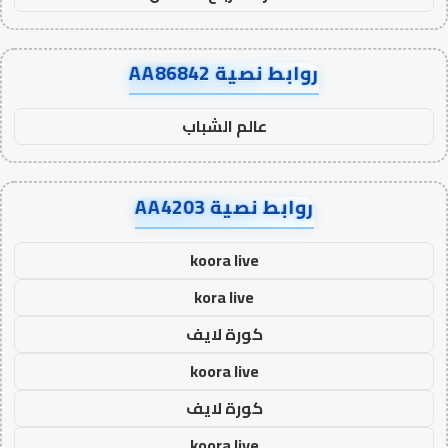
روابط نصية AA86842
عالم الشباب
روابط نصية AA4203
koora live
kora live
كورة لايف
koora live
كورة لايف
koora live