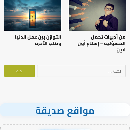
من أدبيات تحمل
التوازن بين عمل الدنيا
المسؤلية – إسلام أون
وطلب الآخرة
لاين
البحث
عن:
مواقع صديقة