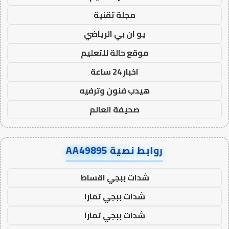
مجلة تقنية
يو ان بي الرياضي
موقع حالة للتعليم
اخبار 24 ساعة
هيدب فنون وترفيه
صحيفة العالم
روابط نصية AA49895
شدات ببجي اقساط
شدات ببجي تمارا
شدات ببجي تمارا