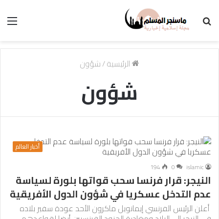
بحث
الق
عن
الرئيسية
/
شؤون
شؤون
أخبار العالم
194
0
islamic
النيجر: قرار فرنسا سحب قواتها بلورة لسياسة
عدم التدخل عسكريا في شؤون الدول الأفريقية
أعلن الرئيس الفرنسي إيمانويل ماكرون الأحد عودة سفير بلاده
في النيجر إلى البلاد ومغادرة الجنود الفرنسيين أيضا لقواعدهم