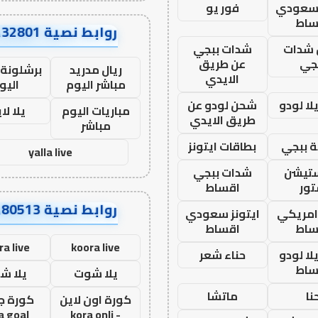
 سعودي
فور يو
ساط
روابط نصية AA32801
شدات
شدات ببجي
جي
عن طريق
ريال مدريد
برشلونة 
الايدي
مباشر اليوم
اليو
ا لودو
شحن لودو عن
مباريات اليوم
يلا لا
طريق الايدي
مباشر
 ببجي
بطاقات ايتونز
yalla live
ستيشن
شدات ببجي
ور
اقساط
روابط نصية AA80513
 امريكي
ايتونز سعودي
ساط
اقساط
ra live
koora live
ا لودو
حناء شعر
ساط
يلا شوت
يلا ش
نا
ماتشا
كورة اون لاين
كورة ج
a goal
- kora onli