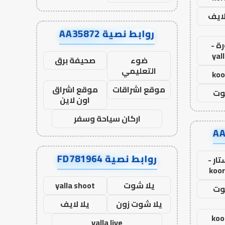
لايف
روابط نصية AA35872
ة -
yal
ضوء
صحيفة برق
التعليمي
koo
موقع اشراقات
موقع اشراق
وت
اون لاين
اركان سياحة وسفر
روابط نصية FD781964
ار -
koor
يلا شوت
yalla shoot
وت
يلا شوت زون
يلا لايف
koo
yalla live