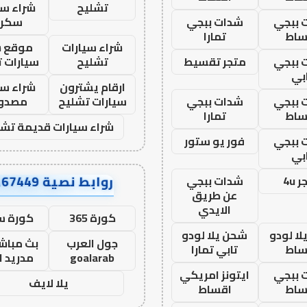
تشليح
شراء سي
 ببجي
شدات ببجي
سكرا
ساط
تمارا
شراء سيارات
موقع ش
 ببجي
متجر تقسيط
تشليح
سيارات 
بي
ارقام يشترون
شراء سي
 ببجي
شدات ببجي
سيارات تشليح
مصدو
ساط
تمارا
شراء سيارات قديمة تشل
 ببجي
فور يو ستور
بي
روابط نصية AA67449
 4u
شدات ببجي
عن طريق
الايدي
كورة 365
كورة س
ا لودو
شحن يلا لودو
جول العرب
بث مباشر
ساط
تابي تمارا
goalarab
مدريد ا
 ببجي
ايتونز امريكي
يلا لايف
ساط
اقساط