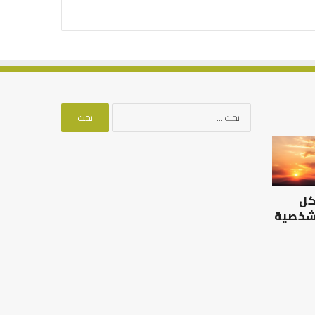
البحث
عن:
الرصيد
التوازن
التربوي
بين
والطفولة
عمل
المبكرة
الدنيا
كل
..
وطلب
كيف
الآخرة
 شخصية
نترجم
الرصيد التربوي والطفولة
خبرات
المبكرة .. كيف نترجم خبرات ما
التوازن بين عمل الدن
ما
قبل المدرسة إلى نجاح؟
الآخرة
قبل
المدرسة
إلى