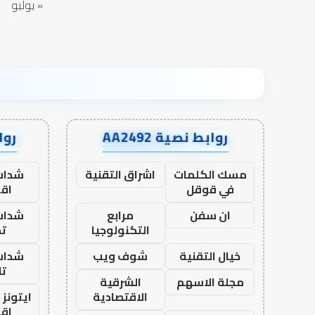
« يوليو
روابط نصية AA2492
رواب
مسك الكلمات
اشراق التقنية
شدات
في قوقل
اق
ان سفن
مرابع
شدات
التكنولوجيا
تم
خيال التقنية
شوف ويب
شدات
تا
مجلة الاسهم
الشرقية
الاقتصادية
ايتونز
اق