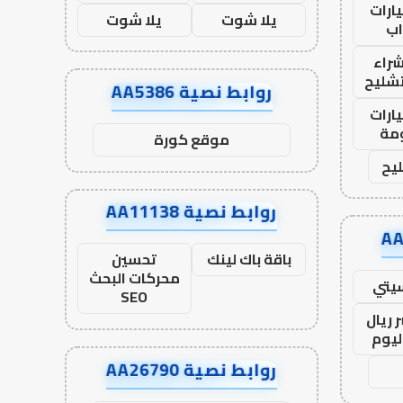
ارات
يلا شوت
يلا شوت
ب
راء
تشليح
روابط نصية AA5386
ارات
مة
موقع كورة
يح
روابط نصية AA11138
باقة باك لينك
تحسين
محركات البحث
يتي
SEO
 ريال
ليوم
روابط نصية AA26790