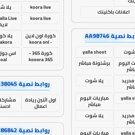
نك
koora live
يلا ش
اعلانات باكلينك
koora live
لاي
ط نصية AA98746
كورة اون لاين
يلا كور
lakora
- koora onl
 شوت
yalla shoot
كورة 365 -
oal
kooora 365
ت اليوم
برشلونة مباشر
اشر
مدريد
يلا شوت
روابط نصية AA38045
اشر
yalla 
مباريات اليوم
اول اثنين ريادة
مشاركة 
مباشر
اعمال
ادسن
مدريد
يلا شوت
اشر
روابط نصية AA86842
yalla 
مباريات اليوم