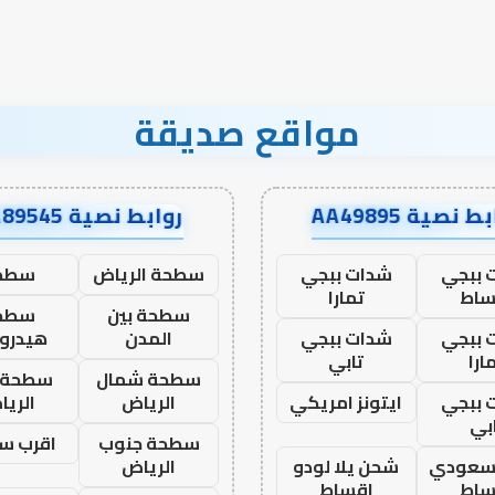
مواقع صديقة
ط نصية AA49895
روابط نصية AA89545
 ببجي
شدات ببجي
سطحة الرياض
سطح
ساط
تمارا
سطحة بين
سطح
 ببجي
شدات ببجي
المدن
هيدرو
ارا
تابي
سطحة شمال
سطحة 
 ببجي
ايتونز امريكي
الرياض
الري
بي
سطحة جنوب
اقرب س
 سعودي
شحن يلا لودو
الرياض
ساط
اقساط