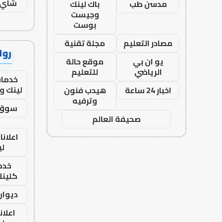
شاي 
مدسن طب
باك لينك
وجيست
بوست
مصادر التعليم
مجلة تقنية
رواب
يو ان بي
موقع حالة
الرياضي
للتعليم
خدمات
لينك و
اخبار 24 ساعة
هيدب فنون
وترفيه
سوق 
صحيفة العالم
اعلانا
لي
خدما
كلينك 26
ديوان
اعلان