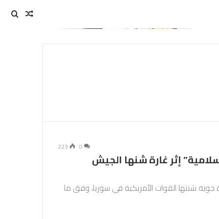
مقال
بحث
عن
عشوائي
223
0
سلامية” إثر غارة شنها الجيش
رة جوية شنتها القوات الأمريكية في سوريا، وفق ما