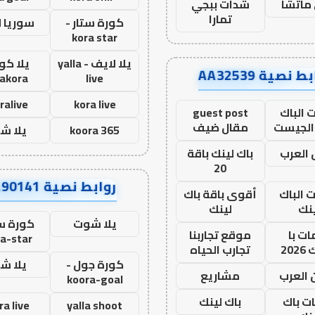
ماتشا
شدات ببجي
تمارا
كورة ستار -
سوريا 
kora star
يلا لايف - yalla
يلا كور
ط نصية AA32539
lakora
live
ralive
kora live
 الباك
guest post
الجيست
مقال ضيف
koora 365
يلا ش
العرب
باك لينك باقة
20
روابط نصية AA90141
ت الباك
أقوى باقة باك
نك
لينك
يلا شوت
كورة ست
ت با
موقع تجاربنا
a-star
20
تجارب الحياه
كورة جول -
يلا ش
 العرب
مشاريع
koora-goal
ات باك
باك لينك
ra live
yalla shoot