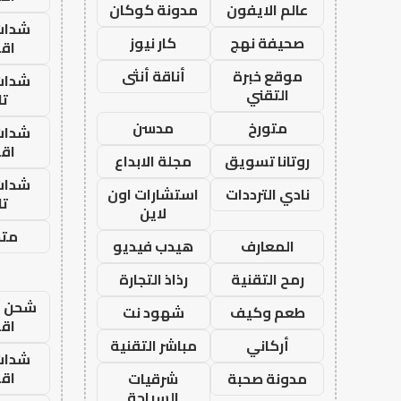
عالم الايفون
مدونة كوكان
شدات
صحيفة نهج
كار نيوز
اق
موقع خبرة
أناقة أنثى
شدات
التقني
تا
متورخ
مدسن
شدات
اق
روتانا تسويق
مجلة الابداع
شدات
نادي الترددات
استشارات اون
تا
لاين
متجر
المعارف
هيدب فيديو
رمح التقنية
رذاذ التجارة
شحن يل
طعم وكيف
شهود نت
اق
أركاني
مباشر التقنية
شدات
اق
مدونة صحبة
شرقيات
السياحة