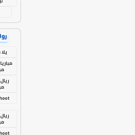
لي
رواب
يلا
مباريا
مب
ريال 
مب
shoot
ريال 
مب
shoot