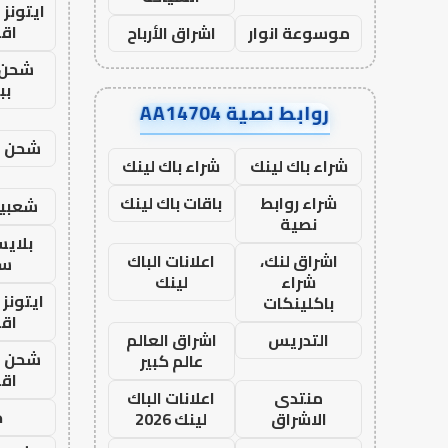
ايتونز
اق
موسوعة انوار
اشراق الأرباح
شحن 
بب
روابط نصية AA14704
شحن يل
شراء باك لينك
شراء باك لينك
شراء روابط
باقات باك لينك
شعبية
نصية
بلاي
اشراق لنك،
اعلانات الباك
ست
شراء
لينك
ايتونز
باكلينكات
اق
التدريس
اشراق العالم
شحن يل
عالم كبير
اق
منتدى
اعلانات الباك
ح
الاشراق
لينك 2026