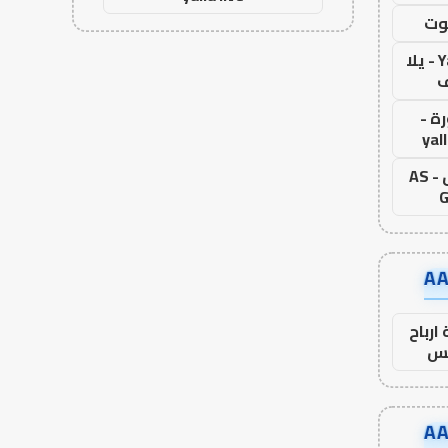
وت
Yalla Live - يلا
ف
ة -
yal
اس جول - AS
G
ارباح
س